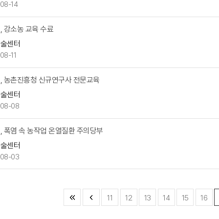
08-14
, 강소농 교육 수료
기술센터
08-11
, 농촌진흥청 신규연구사 전문교육
기술센터
08-08
, 폭염 속 농작업 온열질환 주의당부
기술센터
08-03
11
12
13
14
15
16