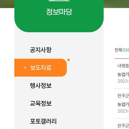
정보마당
공지사항
전체
53
보
내병충
보도자료
도
농업
자
2023-
료
행사정보
게
완주군
시
교육정보
물
농업
목
2023-
록
포토갤러리
으
완주군