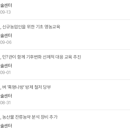
기술센터
09-13
, 신규농업인을 위한 기초 영농교육
기술센터
09-06
, 민?관이 함께 기후변화 선제적 대응 교육 추진
기술센터
09-01
 벼 ‘혹명나방’ 방제 철저 당부
기술센터
08-31
, 농산물 잔류농약 분석 장비 추가
기술센터