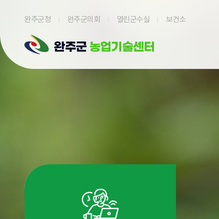
본문 바로가기
완주군청
완주군의회
열린군수실
보건소