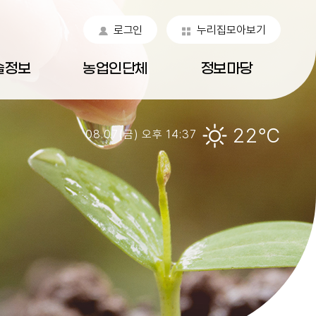
로그인
누리집모아보기
술정보
농업인단체
정보마당
22℃
08.07(금) 오후 14:37