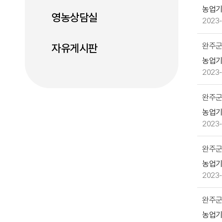
로
농업
영농상담실
번
2023-
호,
제
완주군
자유게시판
목,
농업
작
2023-
성
자,
완주군
첨
부
농업
파
2023-
일,
작
완주군,
성
농업
일,
2023-
조
회
완주군
수
농업
등