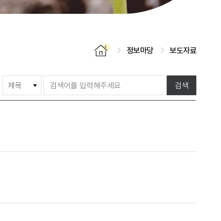
정보마당
보도자료
게
검색
시
물
검
색