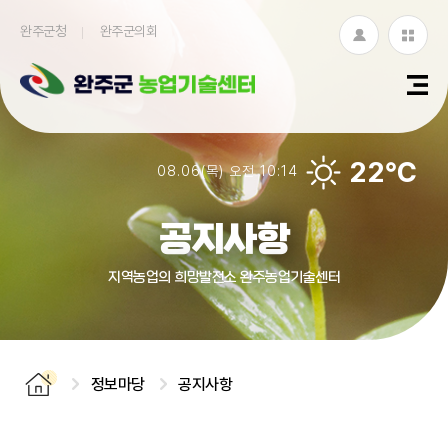
완주군청
완주군의회
로
누
그
리
인
집
22℃
08.06(목) 오전 10:14
모
아
공지사항
보
지역농업의 희망발전소 완주농업기술센터
기
정보마당
공지사항