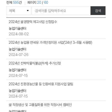
전체
595
건
페이지
20
/
60
게
검색
시
물
공
2024년 쌀경쟁력 제고사업 신청접수
검
지
농업기술센터
색
사
2024-08-02
항
게
2024년 농업용 면세유 가격안정지원 사업('24년 3~6월 사용량)
시
농업기술센터
물
2024-07-26
목
록
2024년 전략작물직불금(하계) 추가신청
으
농업기술센터
로
2024-07-15
,
번
2024년 친환경농산물 등 인증비용 지원사업 알림
호,
농업기술센터
제
2024-07-15
목,
작
쌀 적정생산 및 고품질화를 위한 적정시비 캠페인
성
농업기술센터