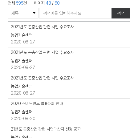
전체
595
건
페이지
48
/
60
게
검색
시
물
공
2021년도 곤충산업 관련 사업 수요조사
검
지
농업기술센터
색
사
2020-08-27
항
게
2021년도 곤충산업 관련 사업 수요조사
시
농업기술센터
물
2020-08-27
목
록
2021년도 곤충산업 관련 사업 수요조사
으
농업기술센터
로
2020-08-27
,
번
2020 소비트렌드 발표대회 안내
호,
농업기술센터
제
2020-08-20
목,
작
21년도 곤충산업 관련 사업대상자 선정 공고
성
농업기술센터