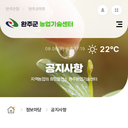
완주군청
완주군의회
로
누
그
리
인
집
22℃
08.06(목) 오후 17:19
모
아
공지사항
보
지역농업의 희망발전소 완주농업기술센터
기
정보마당
공지사항