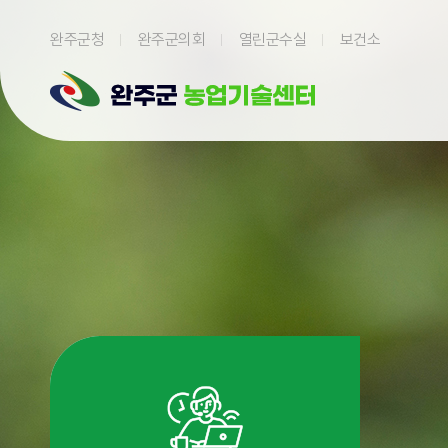
본문 바로가기
완주군청
완주군의회
열린군수실
보건소