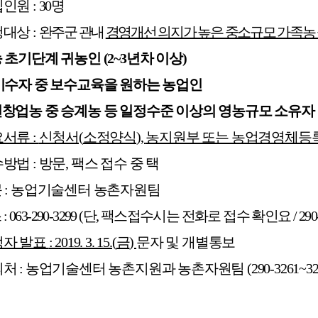
집인원
: 30
명
청대상
:
완주군 관내
경영개선 의지가 높은 중소규모 가족농
 초기단계 귀농인
(2~3
년차 이상
)
이수자 중 보수교육을 원하는 농업인
창업농 중 승계농 등 일정수준 이상의 영농규모 소유자
요서류
:
신청서
(
소정양식
),
농지원부 또는 농업경영체등
수방법
:
방문
,
팩스 접수 중 택
문
:
농업기술센터 농촌자원팀
스
: 063-290-3299 (
단
,
팩스접수시는 전화로 접수 확인요
/ 29
정자 발표
: 2019. 3. 15.(
금
)
문자 및 개별통보
의처
:
농업기술센터 농촌지원과 농촌자원팀
(290-3261~32