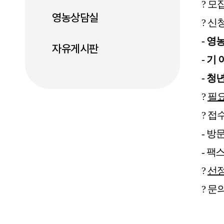
?
모
영농상담실
?
신
-
영농
자유게시판
-
기 
-
청년
?
필
?
접
-
방
-
팩
?
선
?
문