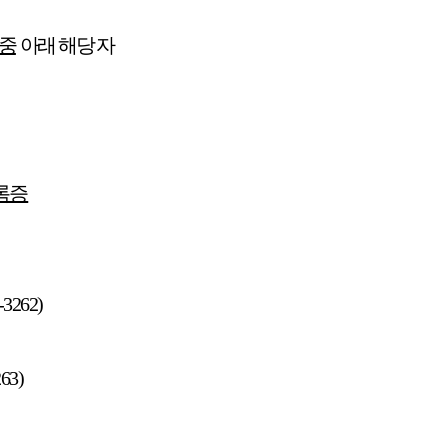
 중
아래 해당 자
록증
0-3262)
63)