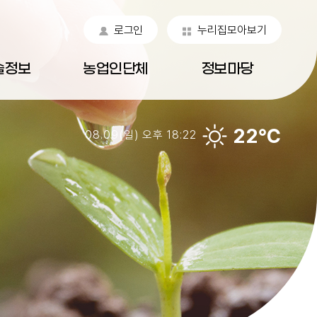
로그인
누리집모아보기
술정보
농업인단체
정보마당
22℃
08.09(일) 오후 18:22