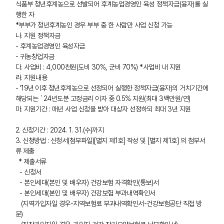
식품부 청년후계농으로 선발되어 후계농업경영인 육성 정책자금(융자)를 실
행한 자
*부부가 청년후계농인 경우 부부 중 한 사람만 사업 신청 가능
나. 지원 정책자금
- 후계농업경영인 육성자금
- 귀농창업자금
다. 사업비 : 4,000천원(도비 30%, 군비 70%) *사업비 내 지원
라. 지원내용
- ’19년 이후 청년후계농으로 선정되어 실행한 정책자금(융자)의 거치기간에
해당되는 `24년도분 고정금리 이자 중 0.5% 지원(최대 3백만원/연)
마. 지원기간 : 매년 사업 신청을 받아 대상자 선정하되 최대 3년 지원
2. 신청기간 : 2024. 1. 31.(수)까지
3. 신청방법 : 신청서(첨부파일)[별지 제1호] 작성 및 [별지 제1호] 의 첨부서
류 제출
* 제출서류
- 신청서
- 본인세대(본인 및 배우자) 건강보험 자격확인(통보)서
- 본인세대(본인 및 배우자) 건강보험 부과내역확인서
(지역가입자일 경우-지역보험료 부과내역확인서-건강보험공단 직접 방
문)