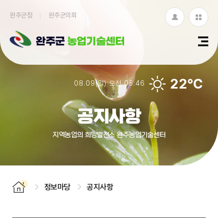
완주군청
완주군의회
로
누
그
리
인
집
22℃
08.09(일) 오전 05:46
모
아
공지사항
보
지역농업의 희망발전소 완주농업기술센터
기
정보마당
공지사항