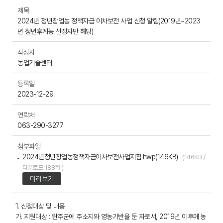
제목
2024년 청년창업농 정책자금 이차보전 사업 신청 알림(2019년~2023
년 청년후계농 선정자만 해당)
작성자
농업기술센터
등록일
2023-12-29
연락처
063-290-3277
첨부파일
2024년청년창업농정책자금이차보전사업지침.hwp(146KB)
(146KB /
다운로드:188회 )
미리보기
1. 신청대상 및 내용
가. 지원대상 : 완주군에 주소지와 영농기반을 둔 자로서, 2019년 이후에 농