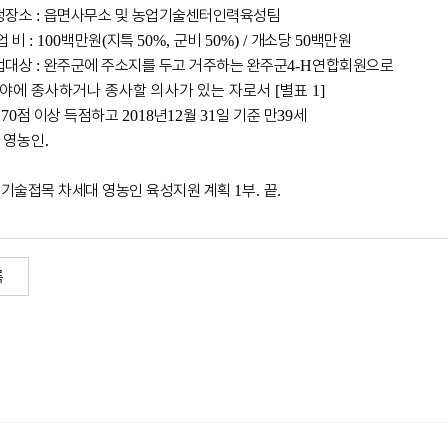
청장소
읍면사무소 및 농업기술센터인력육성팀
:
업 비
백만원
지특
군비
개소당
백만원
: 100
(
50%,
50%) /
50
업대상
완주군에 주소지를 두고 거주하는 완주군
연합회원으로
:
4-H
야에 종사하거나 종사할 의사가 있는 자로서
별표
[
1]
의
점 이상 득점하고
년
월
일 기준 만
세
70
2018
12
31
39
 영농인
.
신기술접목 차세대 영농인 육성지원 계획
부
끝
1
.
.
록