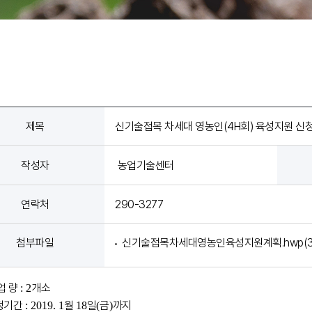
제목
신기술접목 차세대 영농인(4H회) 육성지원 신
작성자
농업기술센터
연락처
290-3277
첨부파일
신기술접목차세대영농인육성지원계획.hwp(3
업 량
개소
: 2
청기간
월
일
금
까지
: 2019. 1
18
(
)