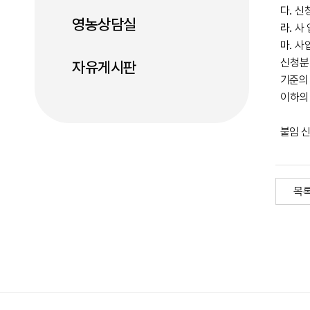
다
신
.
영농상담실
라
사 
.
마
사
.
신청분
자유게시판
기준
이하의
붙임 
목