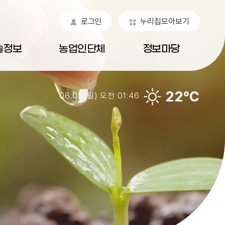
로그인
누리집모아보기
술정보
농업인단체
정보마당
22℃
08.09(일) 오전 01:46