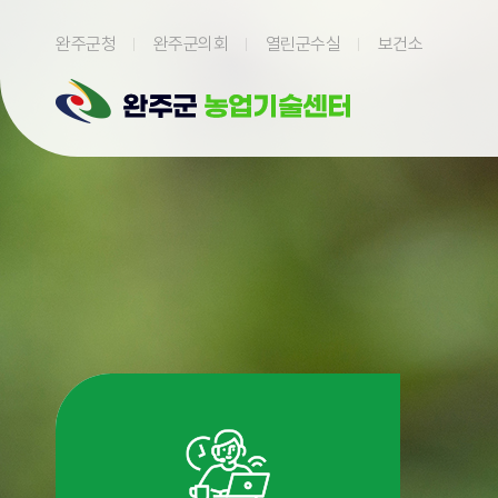
본문 바로가기
완주군청
완주군의회
열린군수실
보건소