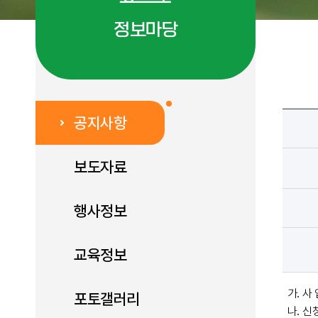
정보마당
공지사항
보도자료
행사정보
교육정보
가
사 
.
포토갤러리
나
신
.