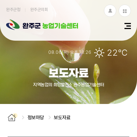
완주군청
완주군의회
로
누
그
리
인
집
22℃
08.06(목) 오후 18:26
모
아
보도자료
보
지역농업의 희망발전소 완주농업기술센터
기
정보마당
보도자료