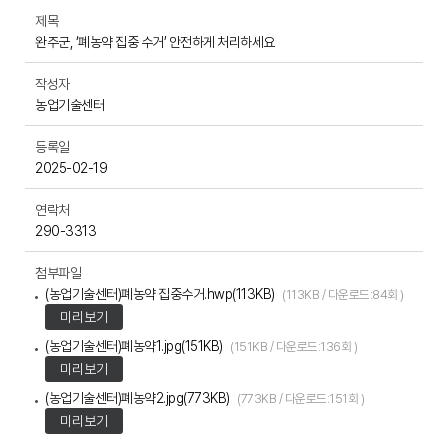
제목
완주군, ‘폐농약 집중 수거’ 안전하게 처리하세요
작성자
농업기술센터
등록일
2025-02-19
연락처
290-3313
첨부파일
(농업기술센터)폐농약 집중수거.hwp(113KB)
(113KB / 다운로드:84회 )
미리보기
(농업기술센터)폐농약1.jpg(151KB)
(151KB / 다운로드:136회 )
미리보기
(농업기술센터)폐농약2.jpg(773KB)
(773KB / 다운로드:151회 )
미리보기