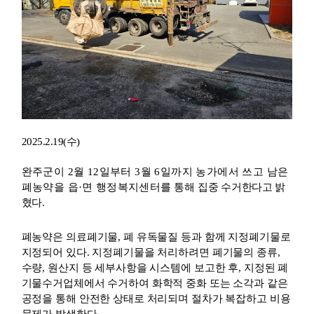
2025.2.19(수)
완주군이
2
월
12
일부터
3
월
6
일까지 농가에서 쓰고 남은
폐농약을 읍
·
면 행정복지센터를
통해 집중
수거한다고 밝
혔다
.
폐농약은 의료폐기물
,
폐 유독물질 등과 함께 지정폐기물로
지정되어 있다
.
지정폐기물을 처리하려면 폐기물의 종류
,
수량
,
원산지 등 세부사항을 시스템에 보고한 후
,
지정된 폐
기물수거업체에서 수거하여 화학적 중화 또는 소각과 같은
공정을 통해 안전한 상태로 처리되며 절차가 복잡하고 비용