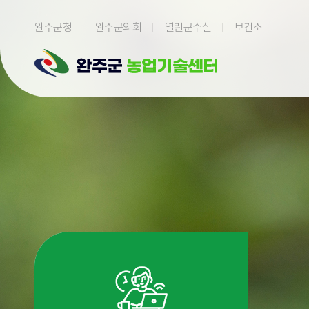
본문 바로가기
완주군청
완주군의회
열린군수실
보건소