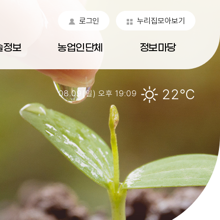
로그인
누리집모아보기
술정보
농업인단체
정보마당
22℃
08.09(일) 오후 19:09