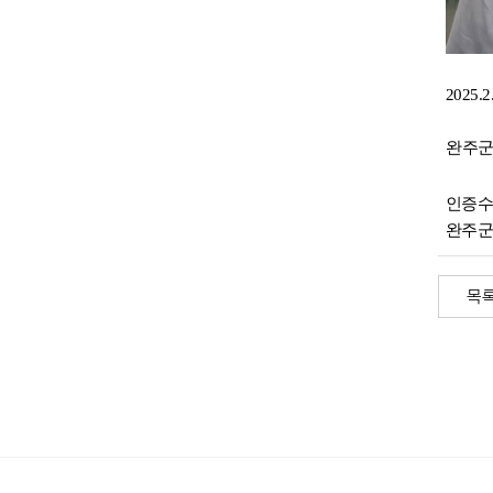
2025.2
완주군
인증수
완주군
목