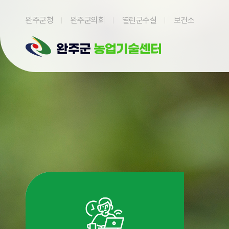
본문 바로가기
완주군청
완주군의회
열린군수실
보건소