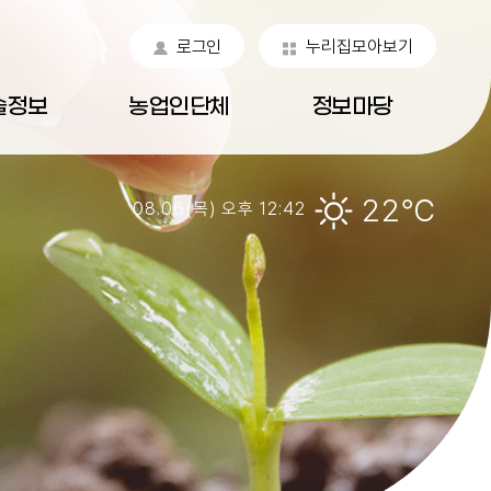
로그인
누리집모아보기
술정보
농업인단체
정보마당
22℃
08.06(목) 오후 12:42