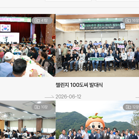
물
검
41장
16장
색
챌린지 100도씨 발대식
2026-06-12
10장
12장