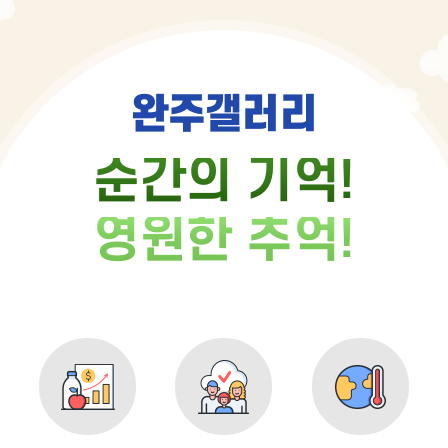
완주갤러리
순간의 기억!
영원한 추억!