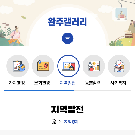
본문 바로가기
완주갤러리
자치행정
문화관광
지역발전
농촌활력
사회복지
지역발전
지역경제