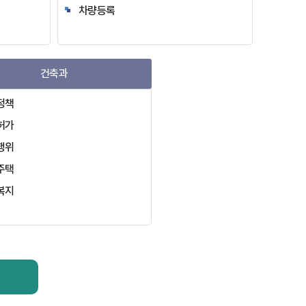
차량등록
건축과
정책
허가
행위
주택
복지