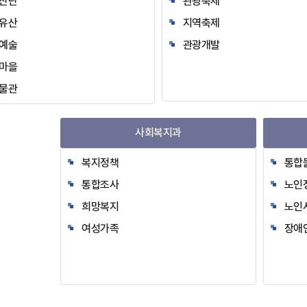
산단
관광축제
유산
지역축제
예술
관광개발
마을
물관
사회복지과
복지정책
통합
통합조사
노인
희망복지
노인
여성가족
장애