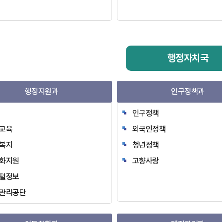
행정자치국
행정지원과
인구정책과
인구정책
교육
외국인정책
복지
청년정책
화지원
고향사랑
털정보
관리공단