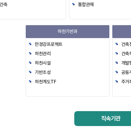
건축
통합관제
하천기반과
만경강프로젝트
건축
하천관리
건축
하천시설
개발
기반조성
공동
하천계도TF
주거
직속기관