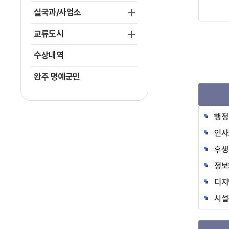
실국과/사업소
교류도시
수상내역
완주 명예군민
행정
인사
후생
정보
디지
시설