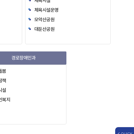
체육시설
체육시설운영
모악산공원
대둔산공원
경로장애인과
돌봄
정책
시설
인복지