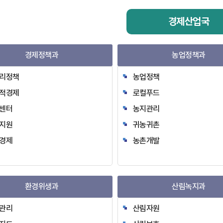
경제산업국
경제정책과
농업정책과
리정책
농업정책
적경제
로컬푸드
센터
농지관리
지원
귀농귀촌
경제
농촌개발
환경위생과
산림녹지과
관리
산림자원