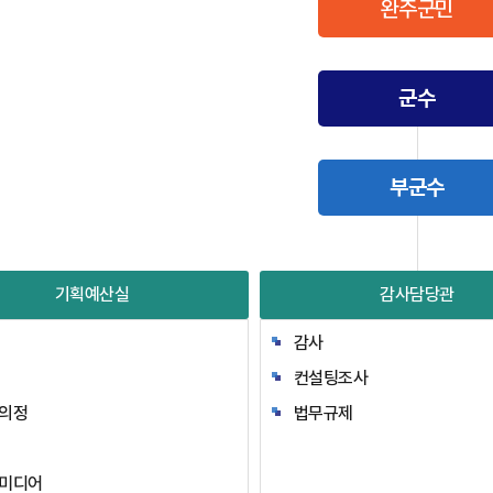
완주군민
군수
부군수
기획예산실
감사담당관
감사
컨설팅조사
의정
법무규제
미디어