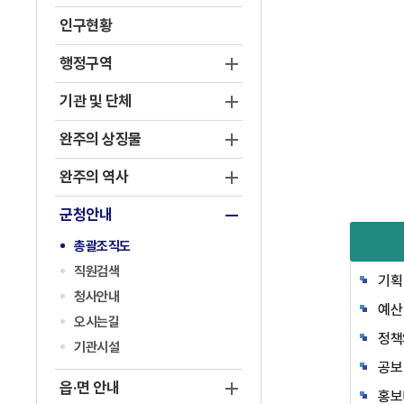
인구현황
행정구역
기관 및 단체
완주의 상징물
완주의 역사
군청안내
총괄조직도
직원검색
기획
청사안내
예산
오시는길
정책
기관시설
공보
읍·면 안내
홍보