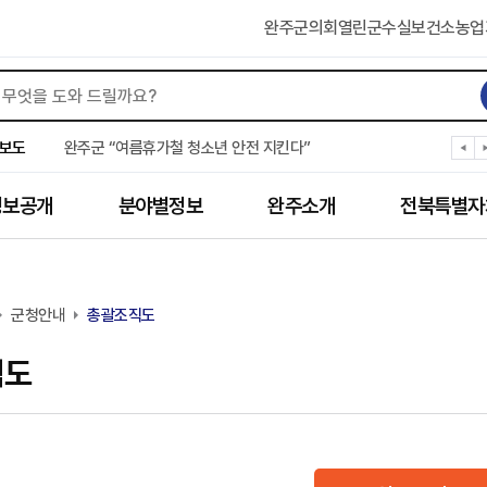
완주군의회
열린군수실
보건소
농업
완주군, ‘수의계약 총량제’ 개편 운영
완주군 청소년, 초록우산 지원으로 치과 치료
완주군, 읍·면별 의료 환경 다각도 진단한다
완주군, 모바일 헬스케어 “내 건강 변화 직접 확인”
보도
완주군 “여름휴가철 청소년 안전 지킨다”
완주 청소년, 삼성 임직원 만나 미래 진로 그린다
전북은행, 완주군에 ‘시원키트’ 60세트 기탁
정보공개
분야별정보
완주소개
전북특별자
㈜새눈, 완주군에 성금 1,000만 원 기탁
완주 봉동읍, 희망나눔가게·행복빨래방 만족도 조사
유희태 완주군수, 친환경 농업인 현장 목소리 경청
군청안내
총괄조직도
직도