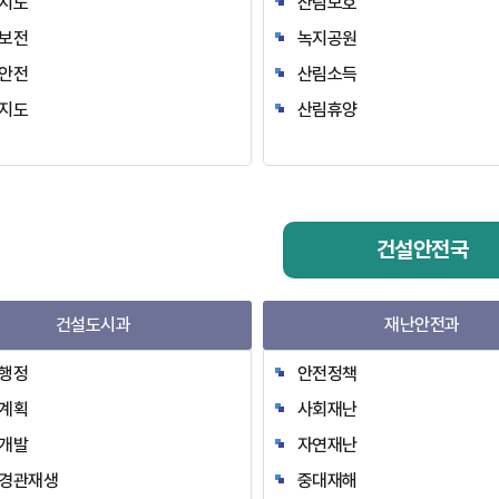
지도
산림보호
보전
녹지공원
안전
산림소득
지도
산림휴양
건설안전국
건설도시과
재난안전과
행정
안전정책
계획
사회재난
개발
자연재난
경관재생
중대재해