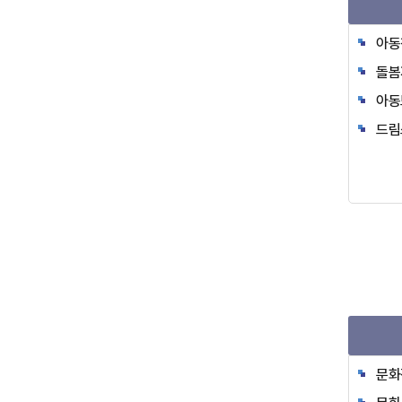
아동
돌봄
아동
드림
문화