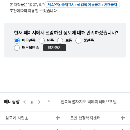
본 저작물은 "공공누리"
제4유형:출처표시+상업적 이용금지+변경금지
조건에 따라 이용 할 수 있습니다.
현재 페이지에서 열람하신 정보에 대해 만족하셨습니까?
매우만족
만족
보통
불만족
매우불만족
평가하기
배너광장
측량바로처리센터
위택스
전북특별자치도 빅데이터허브포털
실국과 사업소
읍면 행정복지센터