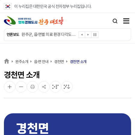
본문 바로가기
이 누리집은 대한민국 공식 전자정부 누리집입니다.
완주군, ‘수의계약 총량제’ 개편 운영
완주군 청소년, 초록우산 지원으로 치과 치료
완주군, 읍·면별 의료 환경 다각도 진단한다
언론보도
완주군, 모바일 헬스케어 “내 건강 변화 직접 확인”
완주군 “여름휴가철 청소년 안전 지킨다”
완주 청소년, 삼성 임직원 만나 미래 진로 그린다
전북은행, 완주군에 ‘시원키트’ 60세트 기탁
완주소개
읍·면 안내
경천면
경천면 소개
㈜새눈, 완주군에 성금 1,000만 원 기탁
경천면 소개
완주 봉동읍, 희망나눔가게·행복빨래방 만족도 조사
유희태 완주군수, 친환경 농업인 현장 목소리 경청
경천면