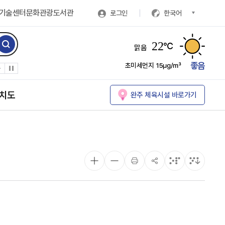
기술센터
문화관광
도서관
로그인
한국어
22
℃
맑음
좋음
초미세먼지
15㎍/㎥
치도
완주 체육시설 바로가기