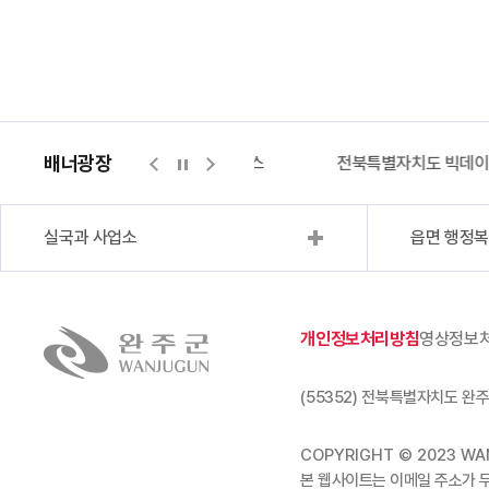
배너광장
지적측량바로처리센터
위택스
전북특별자치도 빅데
실국과 사업소
읍면 행정
개인정보처리방침
영상정보
(55352) 전북특별자치도 완주
COPYRIGHT © 2023 WAN
본 웹사이트는 이메일 주소가 