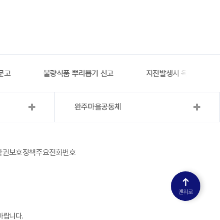
문고
불량식품 뿌리뽑기 신고
지진발생시 옥외대피소 
완주마을공동체
작권보호정책
주요전화번호
맨위로
바랍니다.