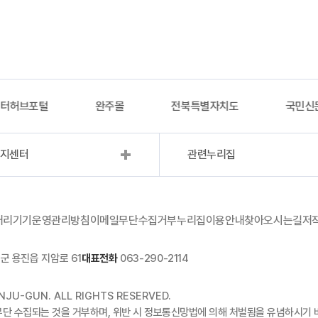
이터허브포털
완주몰
전북특별자치도
국민신
복지센터
관련누리집
처리기기운영관리방침
이메일무단수집거부
누리집이용안내
찾아오시는길
저
군 용진읍 지암로 61
대표전화
063-290-2114
JU-GUN. ALL RIGHTS RESERVED.
무단 수집되는 것을 거부하며, 위반 시 정보통신망법에 의해 처벌됨을 유념하시기 