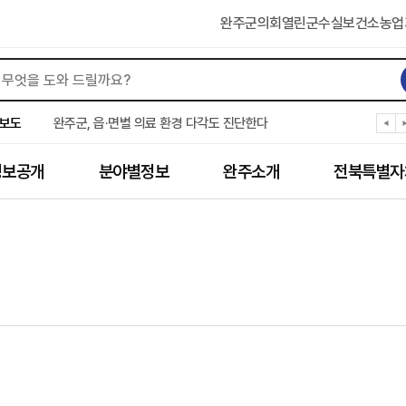
완주군의회
열린군수실
보건소
농업
완주군, ‘수의계약 총량제’ 개편 운영
완주군 청소년, 초록우산 지원으로 치과 치료
보도
완주군, 읍·면별 의료 환경 다각도 진단한다
완주군, 모바일 헬스케어 “내 건강 변화 직접 확인”
완주군 “여름휴가철 청소년 안전 지킨다”
정보공개
분야별정보
완주소개
전북특별자
완주 청소년, 삼성 임직원 만나 미래 진로 그린다
전북은행, 완주군에 ‘시원키트’ 60세트 기탁
㈜새눈, 완주군에 성금 1,000만 원 기탁
완주 봉동읍, 희망나눔가게·행복빨래방 만족도 조사
유희태 완주군수, 친환경 농업인 현장 목소리 경청