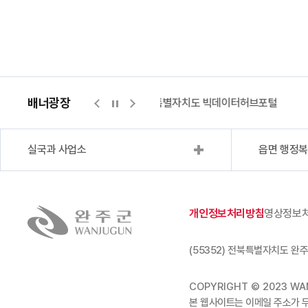
배너광장
센터
위택스
전북특별자치도 빅데이터허브포털
실국과 사업소
읍면 행정
개인정보처리방침
영상정보
(55352) 전북특별자치도 완주
COPYRIGHT © 2023 WAN
본 웹사이트는 이메일 주소가 