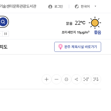
기술센터
문화관광
도서관
로그인
한국어
22
℃
맑음
좋음
초미세먼지
15㎍/㎥
치도
완주 체육시설 바로가기