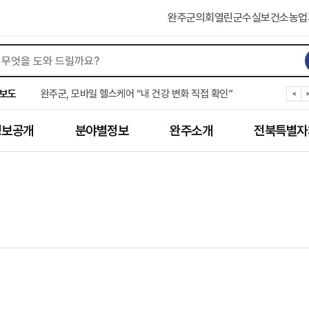
완주군의회
열린군수실
보건소
농업
완주군, ‘수의계약 총량제’ 개편 운영
완주군 청소년, 초록우산 지원으로 치과 치료
완주군, 읍·면별 의료 환경 다각도 진단한다
보도
완주군, 모바일 헬스케어 “내 건강 변화 직접 확인”
완주군 “여름휴가철 청소년 안전 지킨다”
완주 청소년, 삼성 임직원 만나 미래 진로 그린다
정보공개
분야별정보
완주소개
전북특별자
전북은행, 완주군에 ‘시원키트’ 60세트 기탁
㈜새눈, 완주군에 성금 1,000만 원 기탁
완주 봉동읍, 희망나눔가게·행복빨래방 만족도 조사
유희태 완주군수, 친환경 농업인 현장 목소리 경청