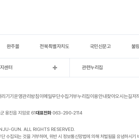
완주몰
전북특별자치도
국민신문고
불량
복지센터
관련누리집
처리기기운영관리방침
이메일무단수집거부
누리집이용안내
찾아오시는길
저
군 용진읍 지암로 61
대표전화
063-290-2114
JU-GUN. ALL RIGHTS RESERVED.
무단 수집되는 것을 거부하며, 위반 시 정보통신망법에 의해 처벌됨을 유념하시기 