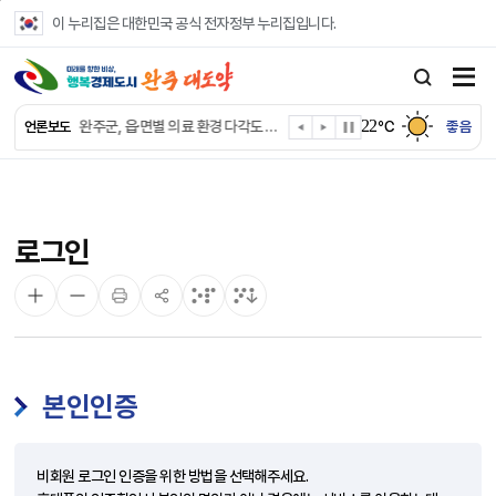
본문 바로가기
이 누리집은 대한민국 공식 전자정부 누리집입니다.
완주군, ‘수의계약 총량제’ 개편 운영
완주군 청소년, 초록우산 지원으로 치과 치료
22
완주군, 읍·면별 의료 환경 다각도 진단한다
℃
좋음
언론보도
완주군, 모바일 헬스케어 “내 건강 변화 직접 확인”
완주군 “여름휴가철 청소년 안전 지킨다”
완주 청소년, 삼성 임직원 만나 미래 진로 그린다
전북은행, 완주군에 ‘시원키트’ 60세트 기탁
로그인
㈜새눈, 완주군에 성금 1,000만 원 기탁
완주 봉동읍, 희망나눔가게·행복빨래방 만족도 조사
유희태 완주군수, 친환경 농업인 현장 목소리 경청
본인인증
비회원 로그인 인증을 위한 방법을 선택해주세요.