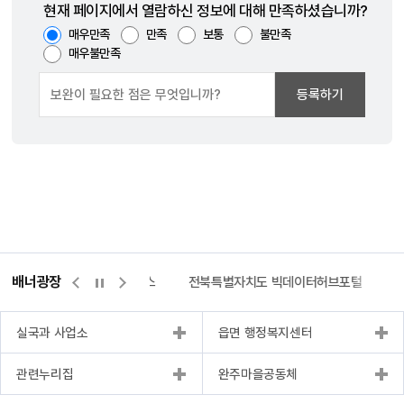
현재 페이지에서 열람하신 정보에 대해 만족하셨습니까?
매우만족
만족
보통
불만족
매우불만족
등록하기
배너광장
측량바로처리센터
위택스
전북특별자치도 빅데이터허브포털
실국과 사업소
읍면 행정복지센터
관련누리집
완주마을공동체