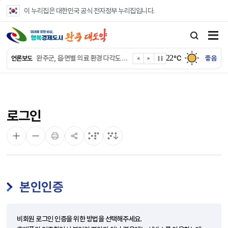
본문 바로가기
이 누리집은 대한민국 공식 전자정부 누리집입니다.
완주군, ‘수의계약 총량제’ 개편 운영
완주군 청소년, 초록우산 지원으로 치과 치료
22
완주군, 읍·면별 의료 환경 다각도 진단한다
℃
좋음
언론보도
완주군, 모바일 헬스케어 “내 건강 변화 직접 확인”
완주군 “여름휴가철 청소년 안전 지킨다”
완주 청소년, 삼성 임직원 만나 미래 진로 그린다
전북은행, 완주군에 ‘시원키트’ 60세트 기탁
로그인
㈜새눈, 완주군에 성금 1,000만 원 기탁
완주 봉동읍, 희망나눔가게·행복빨래방 만족도 조사
유희태 완주군수, 친환경 농업인 현장 목소리 경청
본인인증
비회원 로그인 인증을 위한 방법을 선택해주세요.