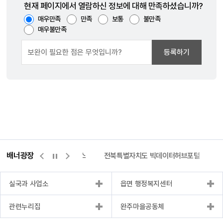
현재 페이지에서 열람하신 정보에 대해 만족하셨습니까?
매우만족
만족
보통
불만족
매우불만족
등록하기
배너광장
측량바로처리센터
위택스
전북특별자치도 빅데이터허브포털
실국과 사업소
읍면 행정복지센터
관련누리집
완주마을공동체