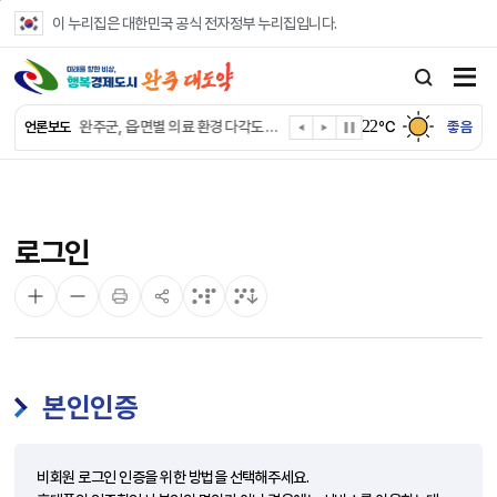
본문 바로가기
이 누리집은 대한민국 공식 전자정부 누리집입니다.
완주군, ‘수의계약 총량제’ 개편 운영
완주군 청소년, 초록우산 지원으로 치과 치료
22
완주군, 읍·면별 의료 환경 다각도 진단한다
℃
좋음
언론보도
완주군, 모바일 헬스케어 “내 건강 변화 직접 확인”
완주군 “여름휴가철 청소년 안전 지킨다”
완주 청소년, 삼성 임직원 만나 미래 진로 그린다
전북은행, 완주군에 ‘시원키트’ 60세트 기탁
로그인
㈜새눈, 완주군에 성금 1,000만 원 기탁
완주 봉동읍, 희망나눔가게·행복빨래방 만족도 조사
유희태 완주군수, 친환경 농업인 현장 목소리 경청
본인인증
비회원 로그인 인증을 위한 방법을 선택해주세요.