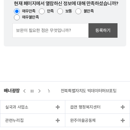
현재 페이지에서 열람하신 정보에 대해 만족하셨습니까?
매우만족
만족
보통
불만족
매우불만족
등록하기
배너광장
측량바로처리센터
위택스
전북특별자치도 빅데이터허브포털
실국과 사업소
읍면 행정복지센터
관련누리집
완주마을공동체