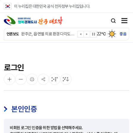
본문 바로가기
이 누리집은 대한민국 공식 전자정부 누리집입니다.
완주군, ‘수의계약 총량제’ 개편 운영
완주군 청소년, 초록우산 지원으로 치과 치료
완주군, 읍·면별 의료 환경 다각도 진단한다
22
℃
좋음
언론보도
완주군, 모바일 헬스케어 “내 건강 변화 직접 확인”
완주군 “여름휴가철 청소년 안전 지킨다”
완주 청소년, 삼성 임직원 만나 미래 진로 그린다
전북은행, 완주군에 ‘시원키트’ 60세트 기탁
㈜새눈, 완주군에 성금 1,000만 원 기탁
로그인
완주 봉동읍, 희망나눔가게·행복빨래방 만족도 조사
유희태 완주군수, 친환경 농업인 현장 목소리 경청
본인인증
비회원 로그인 인증을 위한 방법을 선택해주세요.