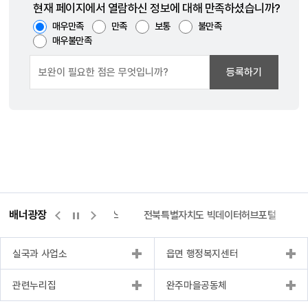
현재 페이지에서 열람하신 정보에 대해 만족하셨습니까?
매우만족
만족
보통
불만족
매우불만족
등록하기
배너광장
량바로처리센터
위택스
전북특별자치도 빅데이터허브포털
완주
실국과 사업소
읍면 행정복지센터
관련누리집
완주마을공동체