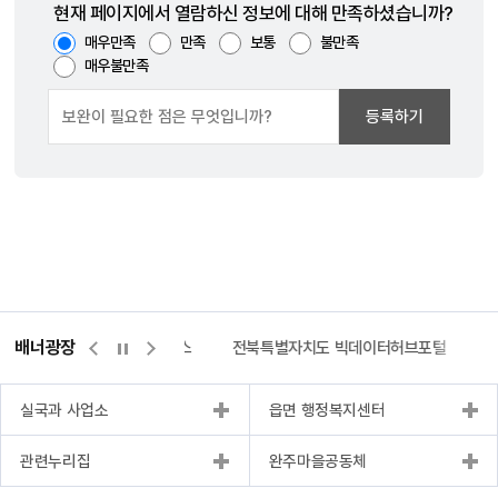
현재 페이지에서 열람하신 정보에 대해 만족하셨습니까?
매우만족
만족
보통
불만족
매우불만족
등록하기
배너광장
측량바로처리센터
위택스
전북특별자치도 빅데이터허브포털
실국과 사업소
읍면 행정복지센터
관련누리집
완주마을공동체