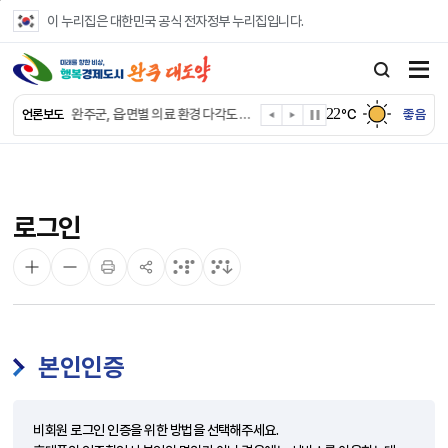
본문 바로가기
이 누리집은 대한민국 공식 전자정부 누리집입니다.
완주군, ‘수의계약 총량제’ 개편 운영
완주군 청소년, 초록우산 지원으로 치과 치료
22
완주군, 읍·면별 의료 환경 다각도 진단한다
℃
좋음
언론보도
완주군, 모바일 헬스케어 “내 건강 변화 직접 확인”
완주군 “여름휴가철 청소년 안전 지킨다”
완주 청소년, 삼성 임직원 만나 미래 진로 그린다
전북은행, 완주군에 ‘시원키트’ 60세트 기탁
로그인
㈜새눈, 완주군에 성금 1,000만 원 기탁
완주 봉동읍, 희망나눔가게·행복빨래방 만족도 조사
유희태 완주군수, 친환경 농업인 현장 목소리 경청
본인인증
비회원 로그인 인증을 위한 방법을 선택해주세요.