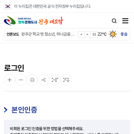
본문 바로가기
이 누리집은 대한민국 공식 전자정부 누리집입니다.
완주군, 파크골프장 운영 정비… “공정한 환경 조성”
완주 이서면, 홀몸 남성 위한 ‘이서천사 요리교실’
22
완주군 학교 밖 청소년, 하나금융 장학생 최종 선발
℃
좋음
언론보도
완주군 청소년 여름방학 맞아 “내 손으로 뚝딱”
완주군 상관면, 악성 민원 현장 대응력 강화
완주 삼례수소에너지고, 취약계층 조명 교체 봉사
완주군, 서울대생과 함께하는 ‘청소년 진로드림캠프’ 참가
로그인
완주시니어클럽, 보건복지부 노인일자리 ‘우수 기관’
완주군, 영양플러스 보충식품 공급업체 위생·안전 강화
완주군청 여자 레슬링팀, 전국대회 선수 전원 금메달
본인인증
비회원 로그인 인증을 위한 방법을 선택해주세요.