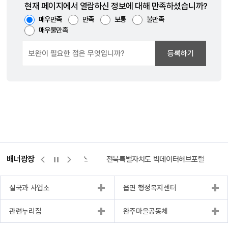
현재 페이지에서 열람하신 정보에 대해 만족하셨습니까?
매우만족
만족
보통
불만족
매우불만족
등록하기
배너광장
측량바로처리센터
위택스
전북특별자치도 빅데이터허브포털
실국과 사업소
읍면 행정복지센터
관련누리집
완주마을공동체