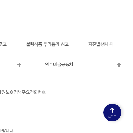
문고
불량식품 뿌리뽑기 신고
지진발생시 옥외대피소 
완주마을공동체
작권보호정책
주요전화번호
맨위로
바랍니다.