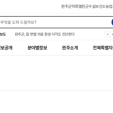
완주군의회
열린군수실
보건소
농업
완주군, ‘수의계약 총량제’ 개편 운영
완주군 청소년, 초록우산 지원으로 치과 치료
보도
완주군, 읍·면별 의료 환경 다각도 진단한다
완주군, 모바일 헬스케어 “내 건강 변화 직접 확인”
완주군 “여름휴가철 청소년 안전 지킨다”
정보공개
분야별정보
완주소개
전북특별자
완주 청소년, 삼성 임직원 만나 미래 진로 그린다
전북은행, 완주군에 ‘시원키트’ 60세트 기탁
㈜새눈, 완주군에 성금 1,000만 원 기탁
완주 봉동읍, 희망나눔가게·행복빨래방 만족도 조사
유희태 완주군수, 친환경 농업인 현장 목소리 경청