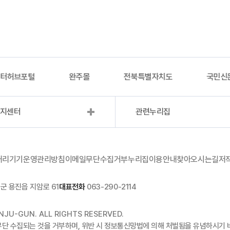
이터허브포털
완주몰
전북특별자치도
국민신
복지센터
관련누리집
처리기기운영관리방침
이메일무단수집거부
누리집이용안내
찾아오시는길
저
군 용진읍 지암로 61
대표전화
063-290-2114
JU-GUN. ALL RIGHTS RESERVED.
무단 수집되는 것을 거부하며, 위반 시 정보통신망법에 의해 처벌됨을 유념하시기 