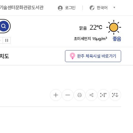
기술센터
문화관광
도서관
로그인
한국어
22
℃
맑음
좋음
초미세먼지
15㎍/㎥
치도
완주 체육시설 바로가기