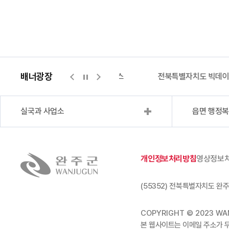
배너광장
지적측량바로처리센터
위택스
전북특별자치도 빅데
실국과 사업소
읍면 행정
개인정보처리방침
영상정보
(55352) 전북특별자치도 완주
COPYRIGHT © 2023 WAN
본 웹사이트는 이메일 주소가 