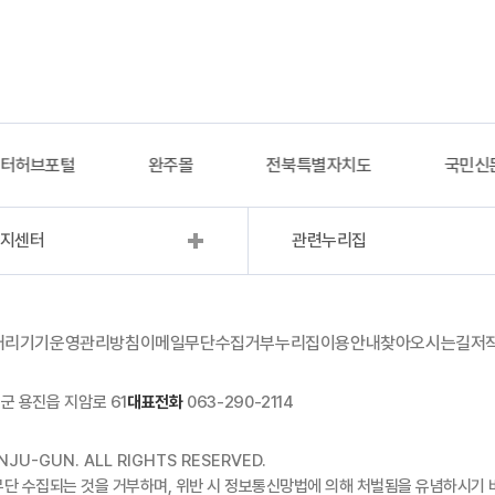
이터허브포털
완주몰
전북특별자치도
국민신
복지센터
관련누리집
처리기기운영관리방침
이메일무단수집거부
누리집이용안내
찾아오시는길
저
군 용진읍 지암로 61
대표전화
063-290-2114
JU-GUN. ALL RIGHTS RESERVED.
무단 수집되는 것을 거부하며, 위반 시 정보통신망법에 의해 처벌됨을 유념하시기 