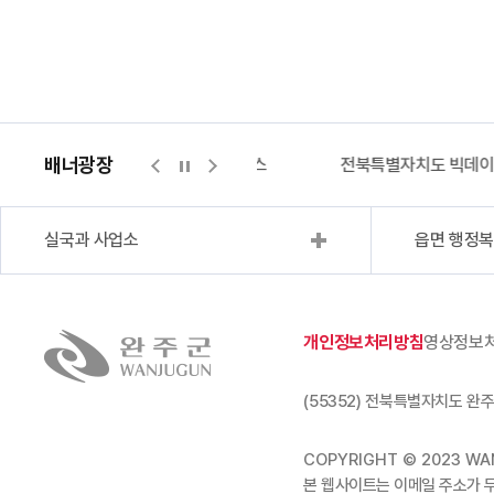
배너광장
지적측량바로처리센터
위택스
전북특별자치도 빅데
실국과 사업소
읍면 행정
개인정보처리방침
영상정보
(55352) 전북특별자치도 완주
COPYRIGHT © 2023 WAN
본 웹사이트는 이메일 주소가 