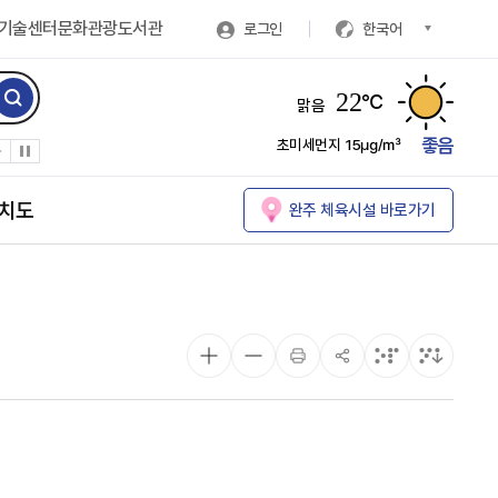
기술센터
문화관광
도서관
로그인
한국어
22
℃
맑음
좋음
초미세먼지
15㎍/㎥
치도
완주 체육시설 바로가기