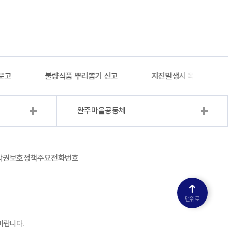
문고
불량식품 뿌리뽑기 신고
지진발생시 옥외대피소 
완주마을공동체
작권보호정책
주요전화번호
맨위로
바랍니다.