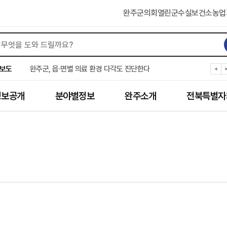
완주군의회
열린군수실
보건소
농업
완주군, ‘수의계약 총량제’ 개편 운영
완주군 청소년, 초록우산 지원으로 치과 치료
보도
완주군, 읍·면별 의료 환경 다각도 진단한다
완주군, 모바일 헬스케어 “내 건강 변화 직접 확인”
완주군 “여름휴가철 청소년 안전 지킨다”
정보공개
분야별정보
완주소개
전북특별자
완주 청소년, 삼성 임직원 만나 미래 진로 그린다
전북은행, 완주군에 ‘시원키트’ 60세트 기탁
㈜새눈, 완주군에 성금 1,000만 원 기탁
완주 봉동읍, 희망나눔가게·행복빨래방 만족도 조사
유희태 완주군수, 친환경 농업인 현장 목소리 경청