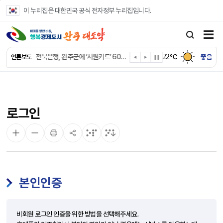
본문 바로가기
이 누리집은 대한민국 공식 전자정부 누리집입니다.
완주군 “여름휴가철 청소년 안전 지킨다”
완주 청소년, 삼성 임직원 만나 미래 진로 그린다
22
전북은행, 완주군에 ‘시원키트’ 60세트 기탁
℃
좋음
언론보도
㈜새눈, 완주군에 성금 1,000만 원 기탁
완주 봉동읍, 희망나눔가게·행복빨래방 만족도 조사
유희태 완주군수, 친환경 농업인 현장 목소리 경청
완주 미래라이온스, 경로당 냉장고 후원
로그인
“일터에서 찾은 자신감” 완주군 장애인일자리 활발
완주군, 파크골프장 운영 정비… “공정한 환경 조성”
완주 이서면, 홀몸 남성 위한 ‘이서천사 요리교실’
본인인증
비회원 로그인 인증을 위한 방법을 선택해주세요.