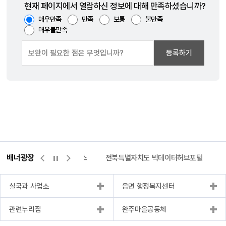
현재 페이지에서 열람하신 정보에 대해 만족하셨습니까?
매우만족
만족
보통
불만족
매우불만족
등록하기
배너광장
측량바로처리센터
위택스
전북특별자치도 빅데이터허브포털
실국과 사업소
읍면 행정복지센터
관련누리집
완주마을공동체