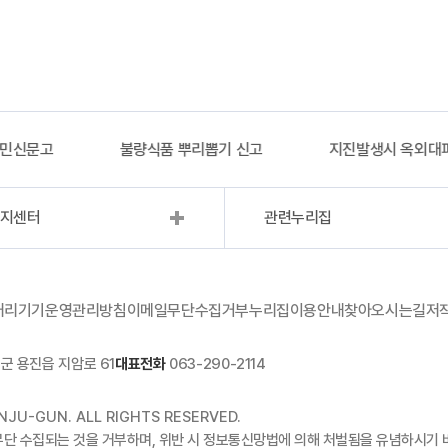
불량식품 뿌리뽑기 신고
지진발생시 옥외대피소 정보
복지센터
관련누리집
처리기기운영관리방침
이메일무단수집거부
누리집이용안내
찾아오시는길
저
군 용진읍 지암로 61
대표전화
063-290-2114
JU-GUN. ALL RIGHTS RESERVED.
무단 수집되는 것을 거부하며, 위반 시 정보통신망법에 의해 처벌됨을 유념하시기 