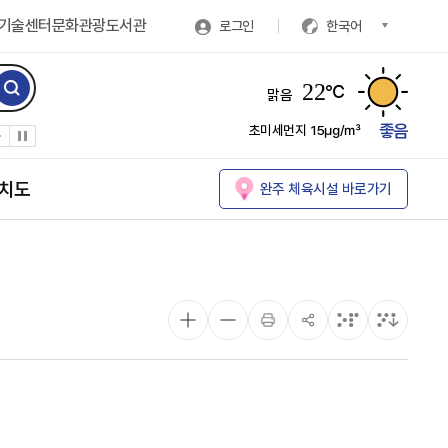
기술센터
문화관광
도서관
로그인
한국어
22
℃
맑음
좋음
초미세먼지
15㎍/㎥
치도
완주 체육시설 바로가기