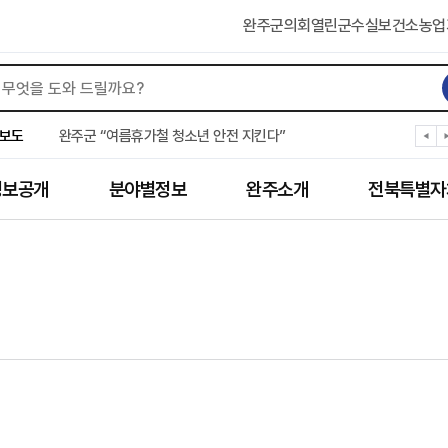
완주군의회
열린군수실
보건소
농업
완주군, ‘수의계약 총량제’ 개편 운영
완주군 청소년, 초록우산 지원으로 치과 치료
완주군, 읍·면별 의료 환경 다각도 진단한다
완주군, 모바일 헬스케어 “내 건강 변화 직접 확인”
완주군 “여름휴가철 청소년 안전 지킨다”
보도
완주 청소년, 삼성 임직원 만나 미래 진로 그린다
전북은행, 완주군에 ‘시원키트’ 60세트 기탁
㈜새눈, 완주군에 성금 1,000만 원 기탁
정보공개
분야별정보
완주소개
전북특별자
완주 봉동읍, 희망나눔가게·행복빨래방 만족도 조사
유희태 완주군수, 친환경 농업인 현장 목소리 경청