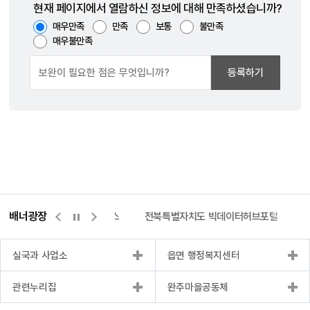
현재 페이지에서 열람하신 정보에 대해 만족하셨습니까?
매우만족
만족
보통
불만족
매우불만족
등록하기
배너광장
측량바로처리센터
위택스
전북특별자치도 빅데이터허브포털
실국과 사업소
읍면 행정복지센터
관련누리집
완주마을공동체