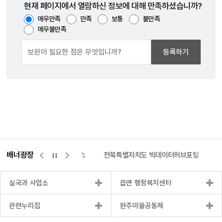
현재 페이지에서 열람하신 정보에 대해 만족하셨습니까?
매우만족
만족
보통
불만족
매우불만족
등록하기
배너광장
측량바로처리센터
위택스
전북특별자치도 빅데이터허브포털
실국과 사업소
읍면 행정복지센터
관련누리집
완주마을공동체