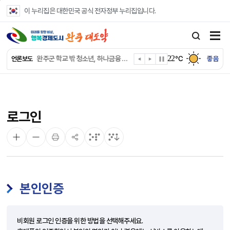
본문 바로가기
이 누리집은 대한민국 공식 전자정부 누리집입니다.
완주군, 파크골프장 운영 정비… “공정한 환경 조성”
완주 이서면, 홀몸 남성 위한 ‘이서천사 요리교실’
22
완주군 학교 밖 청소년, 하나금융 장학생 최종 선발
℃
좋음
언론보도
완주군 청소년 여름방학 맞아 “내 손으로 뚝딱”
완주군 상관면, 악성 민원 현장 대응력 강화
완주 삼례수소에너지고, 취약계층 조명 교체 봉사
완주군, 서울대생과 함께하는 ‘청소년 진로드림캠프’ 참가
로그인
완주시니어클럽, 보건복지부 노인일자리 ‘우수 기관’
완주군, 영양플러스 보충식품 공급업체 위생·안전 강화
완주군청 여자 레슬링팀, 전국대회 선수 전원 금메달
본인인증
비회원 로그인 인증을 위한 방법을 선택해주세요.