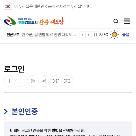
본문 바로가기
이 누리집은 대한민국 공식 전자정부 누리집입니다.
완주군, ‘수의계약 총량제’ 개편 운영
완주군 청소년, 초록우산 지원으로 치과 치료
22
완주군, 읍·면별 의료 환경 다각도 진단한다
℃
좋음
언론보도
완주군, 모바일 헬스케어 “내 건강 변화 직접 확인”
완주군 “여름휴가철 청소년 안전 지킨다”
완주 청소년, 삼성 임직원 만나 미래 진로 그린다
전북은행, 완주군에 ‘시원키트’ 60세트 기탁
로그인
㈜새눈, 완주군에 성금 1,000만 원 기탁
완주 봉동읍, 희망나눔가게·행복빨래방 만족도 조사
유희태 완주군수, 친환경 농업인 현장 목소리 경청
본인인증
비회원 로그인 인증을 위한 방법을 선택해주세요.