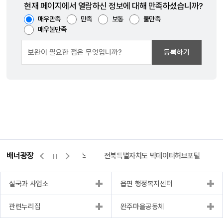
현재 페이지에서 열람하신 정보에 대해 만족하셨습니까?
매우만족
만족
보통
불만족
매우불만족
등록하기
배너광장
측량바로처리센터
위택스
전북특별자치도 빅데이터허브포털
실국과 사업소
읍면 행정복지센터
관련누리집
완주마을공동체