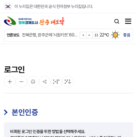
본문 바로가기
이 누리집은 대한민국 공식 전자정부 누리집입니다.
완주군 “여름휴가철 청소년 안전 지킨다”
완주 청소년, 삼성 임직원 만나 미래 진로 그린다
22
전북은행, 완주군에 ‘시원키트’ 60세트 기탁
℃
좋음
언론보도
㈜새눈, 완주군에 성금 1,000만 원 기탁
완주 봉동읍, 희망나눔가게·행복빨래방 만족도 조사
유희태 완주군수, 친환경 농업인 현장 목소리 경청
완주 미래라이온스, 경로당 냉장고 후원
로그인
“일터에서 찾은 자신감” 완주군 장애인일자리 활발
완주군, 파크골프장 운영 정비… “공정한 환경 조성”
완주 이서면, 홀몸 남성 위한 ‘이서천사 요리교실’
본인인증
비회원 로그인 인증을 위한 방법을 선택해주세요.