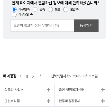
현재 페이지에서 열람하신 정보에 대해 만족하셨습니까?
매우만족
만족
보통
불만족
매우불만족
등록하기
배너광장
측량바로처리센터
위택스
전북특별자치도 빅데이터허브포털
실국과 사업소
읍면 행정복지센터
관련누리집
완주마을공동체