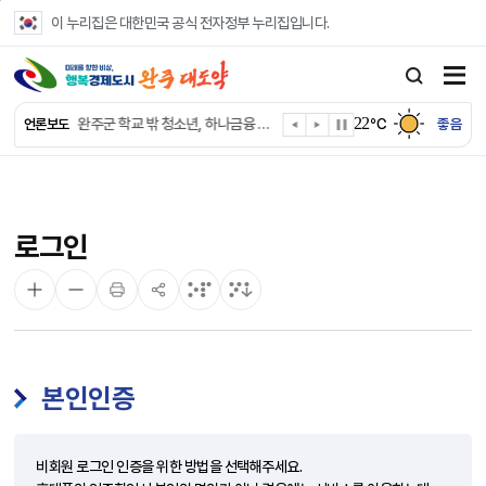
본문 바로가기
이 누리집은 대한민국 공식 전자정부 누리집입니다.
완주군, 파크골프장 운영 정비… “공정한 환경 조성”
완주 이서면, 홀몸 남성 위한 ‘이서천사 요리교실’
22
완주군 학교 밖 청소년, 하나금융 장학생 최종 선발
℃
좋음
언론보도
완주군 청소년 여름방학 맞아 “내 손으로 뚝딱”
완주군 상관면, 악성 민원 현장 대응력 강화
완주 삼례수소에너지고, 취약계층 조명 교체 봉사
완주군, 서울대생과 함께하는 ‘청소년 진로드림캠프’ 참가
로그인
완주시니어클럽, 보건복지부 노인일자리 ‘우수 기관’
완주군, 영양플러스 보충식품 공급업체 위생·안전 강화
완주군청 여자 레슬링팀, 전국대회 선수 전원 금메달
본인인증
비회원 로그인 인증을 위한 방법을 선택해주세요.