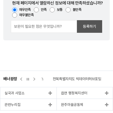
현재 페이지에서 열람하신 정보에 대해 만족하셨습니까?
매우만족
만족
보통
불만족
매우불만족
등록하기
배너광장
측량바로처리센터
위택스
전북특별자치도 빅데이터허브포털
실국과 사업소
읍면 행정복지센터
관련누리집
완주마을공동체