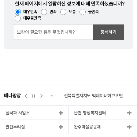
현재 페이지에서 열람하신 정보에 대해 만족하셨습니까?
매우만족
만족
보통
불만족
매우불만족
등록하기
배너광장
측량바로처리센터
위택스
전북특별자치도 빅데이터허브포털
실국과 사업소
읍면 행정복지센터
관련누리집
완주마을공동체