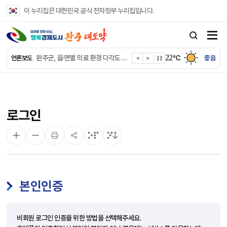
본문 바로가기
이 누리집은 대한민국 공식 전자정부 누리집입니다.
완주군, ‘수의계약 총량제’ 개편 운영
완주군 청소년, 초록우산 지원으로 치과 치료
22
완주군, 읍·면별 의료 환경 다각도 진단한다
℃
좋음
언론보도
완주군, 모바일 헬스케어 “내 건강 변화 직접 확인”
완주군 “여름휴가철 청소년 안전 지킨다”
완주 청소년, 삼성 임직원 만나 미래 진로 그린다
전북은행, 완주군에 ‘시원키트’ 60세트 기탁
로그인
㈜새눈, 완주군에 성금 1,000만 원 기탁
완주 봉동읍, 희망나눔가게·행복빨래방 만족도 조사
유희태 완주군수, 친환경 농업인 현장 목소리 경청
본인인증
비회원 로그인 인증을 위한 방법을 선택해주세요.