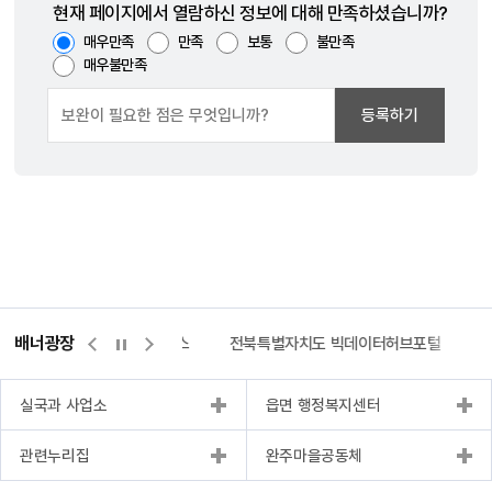
현재 페이지에서 열람하신 정보에 대해 만족하셨습니까?
매우만족
만족
보통
불만족
매우불만족
등록하기
배너광장
측량바로처리센터
위택스
전북특별자치도 빅데이터허브포털
실국과 사업소
읍면 행정복지센터
관련누리집
완주마을공동체