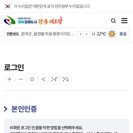
본문 바로가기
이 누리집은 대한민국 공식 전자정부 누리집입니다.
완주군, ‘수의계약 총량제’ 개편 운영
완주군 청소년, 초록우산 지원으로 치과 치료
22
완주군, 읍·면별 의료 환경 다각도 진단한다
℃
좋음
언론보도
완주군, 모바일 헬스케어 “내 건강 변화 직접 확인”
완주군 “여름휴가철 청소년 안전 지킨다”
완주 청소년, 삼성 임직원 만나 미래 진로 그린다
전북은행, 완주군에 ‘시원키트’ 60세트 기탁
로그인
㈜새눈, 완주군에 성금 1,000만 원 기탁
완주 봉동읍, 희망나눔가게·행복빨래방 만족도 조사
유희태 완주군수, 친환경 농업인 현장 목소리 경청
본인인증
비회원 로그인 인증을 위한 방법을 선택해주세요.