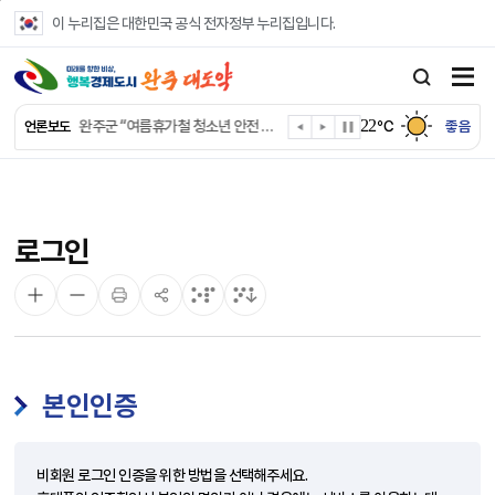
본문 바로가기
이 누리집은 대한민국 공식 전자정부 누리집입니다.
완주군, ‘수의계약 총량제’ 개편 운영
완주군 청소년, 초록우산 지원으로 치과 치료
완주군, 읍·면별 의료 환경 다각도 진단한다
완주군, 모바일 헬스케어 “내 건강 변화 직접 확인”
22
완주군 “여름휴가철 청소년 안전 지킨다”
℃
좋음
언론보도
완주 청소년, 삼성 임직원 만나 미래 진로 그린다
전북은행, 완주군에 ‘시원키트’ 60세트 기탁
㈜새눈, 완주군에 성금 1,000만 원 기탁
완주 봉동읍, 희망나눔가게·행복빨래방 만족도 조사
로그인
유희태 완주군수, 친환경 농업인 현장 목소리 경청
본인인증
비회원 로그인 인증을 위한 방법을 선택해주세요.