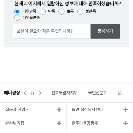
현재 페이지에서 열람하신 정보에 대해 만족하셨습니까?
매우만족
만족
보통
불만족
매우불만족
등록하기
배너광장
이터허브포털
완주몰
전북특별자치도
국민신문고
불량식품
실국과 사업소
읍면 행정복지센터
관련누리집
완주마을공동체