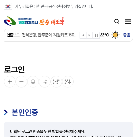
본문 바로가기
이 누리집은 대한민국 공식 전자정부 누리집입니다.
완주군 “여름휴가철 청소년 안전 지킨다”
완주 청소년, 삼성 임직원 만나 미래 진로 그린다
22
전북은행, 완주군에 ‘시원키트’ 60세트 기탁
℃
좋음
언론보도
㈜새눈, 완주군에 성금 1,000만 원 기탁
완주 봉동읍, 희망나눔가게·행복빨래방 만족도 조사
유희태 완주군수, 친환경 농업인 현장 목소리 경청
완주 미래라이온스, 경로당 냉장고 후원
로그인
“일터에서 찾은 자신감” 완주군 장애인일자리 활발
완주군, 파크골프장 운영 정비… “공정한 환경 조성”
완주 이서면, 홀몸 남성 위한 ‘이서천사 요리교실’
본인인증
비회원 로그인 인증을 위한 방법을 선택해주세요.