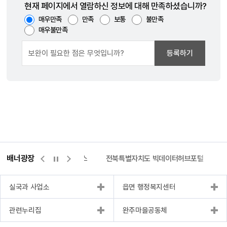
현재 페이지에서 열람하신 정보에 대해 만족하셨습니까?
매우만족
만족
보통
불만족
매우불만족
등록하기
배너광장
측량바로처리센터
위택스
전북특별자치도 빅데이터허브포털
실국과 사업소
읍면 행정복지센터
관련누리집
완주마을공동체