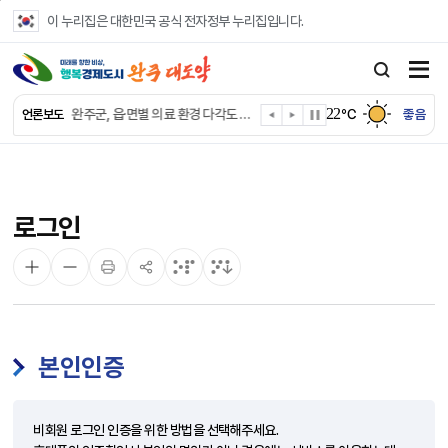
본문 바로가기
이 누리집은 대한민국 공식 전자정부 누리집입니다.
완주군, ‘수의계약 총량제’ 개편 운영
완주군 청소년, 초록우산 지원으로 치과 치료
22
완주군, 읍·면별 의료 환경 다각도 진단한다
℃
좋음
언론보도
완주군, 모바일 헬스케어 “내 건강 변화 직접 확인”
완주군 “여름휴가철 청소년 안전 지킨다”
완주 청소년, 삼성 임직원 만나 미래 진로 그린다
전북은행, 완주군에 ‘시원키트’ 60세트 기탁
로그인
㈜새눈, 완주군에 성금 1,000만 원 기탁
완주 봉동읍, 희망나눔가게·행복빨래방 만족도 조사
유희태 완주군수, 친환경 농업인 현장 목소리 경청
본인인증
비회원 로그인 인증을 위한 방법을 선택해주세요.