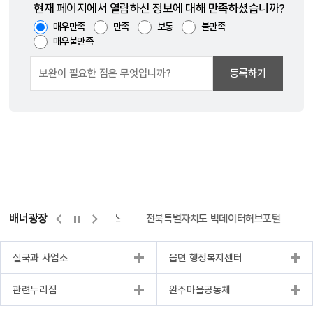
현재 페이지에서 열람하신 정보에 대해 만족하셨습니까?
매우만족
만족
보통
불만족
매우불만족
등록하기
배너광장
측량바로처리센터
위택스
전북특별자치도 빅데이터허브포털
실국과 사업소
읍면 행정복지센터
관련누리집
완주마을공동체