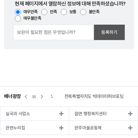
현재 페이지에서 열람하신 정보에 대해 만족하셨습니까?
매우만족
만족
보통
불만족
매우불만족
등록하기
배너광장
측량바로처리센터
위택스
전북특별자치도 빅데이터허브포털
실국과 사업소
읍면 행정복지센터
관련누리집
완주마을공동체