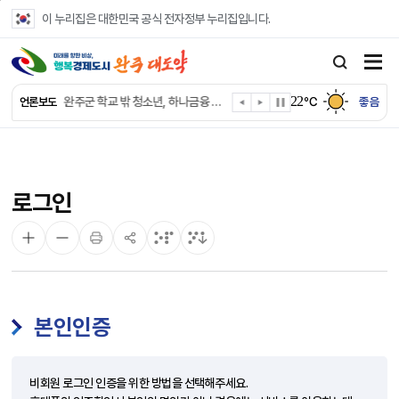
본문 바로가기
이 누리집은 대한민국 공식 전자정부 누리집입니다.
완주군, 파크골프장 운영 정비… “공정한 환경 조성”
완주 이서면, 홀몸 남성 위한 ‘이서천사 요리교실’
22
완주군 학교 밖 청소년, 하나금융 장학생 최종 선발
℃
좋음
언론보도
완주군 청소년 여름방학 맞아 “내 손으로 뚝딱”
완주군 상관면, 악성 민원 현장 대응력 강화
완주 삼례수소에너지고, 취약계층 조명 교체 봉사
완주군, 서울대생과 함께하는 ‘청소년 진로드림캠프’ 참가
로그인
완주시니어클럽, 보건복지부 노인일자리 ‘우수 기관’
완주군, 영양플러스 보충식품 공급업체 위생·안전 강화
완주군청 여자 레슬링팀, 전국대회 선수 전원 금메달
본인인증
비회원 로그인 인증을 위한 방법을 선택해주세요.