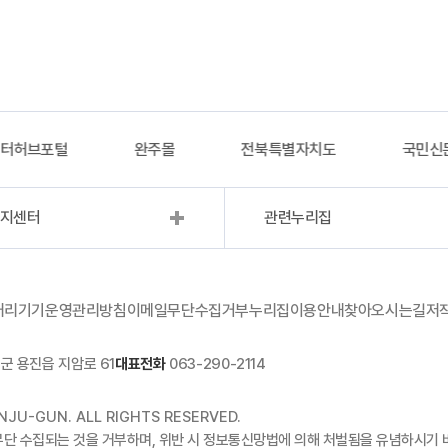
이터허브포털
완주몰
전북특별자치도
국민신
복지센터
관련누리집
처리기기운영관리방침
이메일무단수집거부
누리집이용안내
찾아오시는길
저
군 용진읍 지암로 61
대표전화
063-290-2114
JU-GUN. ALL RIGHTS RESERVED.
무단 수집되는 것을 거부하며, 위반 시 정보통신망법에 의해 처벌됨을 유념하시기 