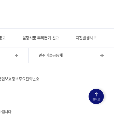
문고
불량식품 뿌리뽑기 신고
지진발생시 옥외대피소 
완주마을공동체
작권보호정책
주요전화번호
맨위로
바랍니다.