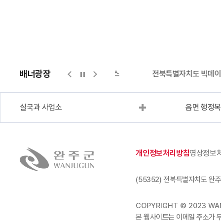
배너광장
지적측량바로처리센터
위택스
전북특별자치도 빅데
실국과 사업소
읍면 행정
개인정보처리방침
영상정보
(55352) 전북특별자치도 완주
COPYRIGHT © 2023 WAN
본 웹사이트는 이메일 주소가 