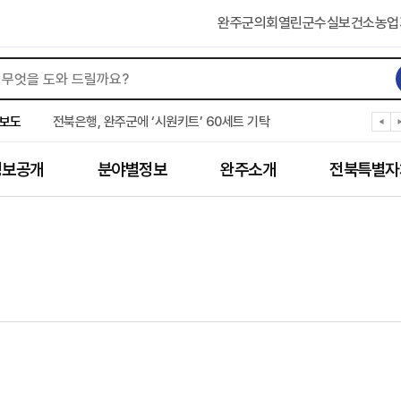
완주군의회
열린군수실
보건소
농업
완주군 “여름휴가철 청소년 안전 지킨다”
완주 청소년, 삼성 임직원 만나 미래 진로 그린다
보도
전북은행, 완주군에 ‘시원키트’ 60세트 기탁
㈜새눈, 완주군에 성금 1,000만 원 기탁
완주 봉동읍, 희망나눔가게·행복빨래방 만족도 조사
정보공개
분야별정보
완주소개
전북특별자
유희태 완주군수, 친환경 농업인 현장 목소리 경청
완주 미래라이온스, 경로당 냉장고 후원
“일터에서 찾은 자신감” 완주군 장애인일자리 활발
완주군, 파크골프장 운영 정비… “공정한 환경 조성”
완주 이서면, 홀몸 남성 위한 ‘이서천사 요리교실’