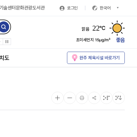
기술센터
문화관광
도서관
로그인
한국어
22
℃
맑음
좋음
초미세먼지
15㎍/㎥
치도
완주 체육시설 바로가기