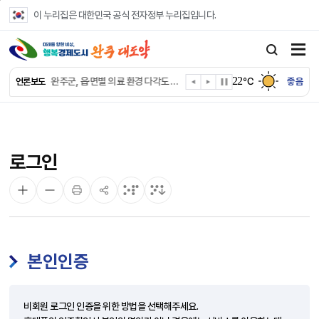
본문 바로가기
이 누리집은 대한민국 공식 전자정부 누리집입니다.
완주군, ‘수의계약 총량제’ 개편 운영
완주군 청소년, 초록우산 지원으로 치과 치료
22
완주군, 읍·면별 의료 환경 다각도 진단한다
℃
좋음
언론보도
완주군, 모바일 헬스케어 “내 건강 변화 직접 확인”
완주군 “여름휴가철 청소년 안전 지킨다”
완주 청소년, 삼성 임직원 만나 미래 진로 그린다
전북은행, 완주군에 ‘시원키트’ 60세트 기탁
로그인
㈜새눈, 완주군에 성금 1,000만 원 기탁
완주 봉동읍, 희망나눔가게·행복빨래방 만족도 조사
유희태 완주군수, 친환경 농업인 현장 목소리 경청
본인인증
비회원 로그인 인증을 위한 방법을 선택해주세요.