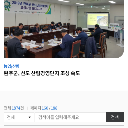
농업/산림
완주군, 선도 산림경영단지 조성 속도
전체
1874
건
페이지
160
/
188
게
검색
시
물