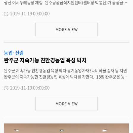
생산 이서두레농장 체험 완주공공급식지원센터(센터장 박봉산)가 공공급식
의 식재료를 생산하는 산지 체험을 진행했다. 18일 완주공공급식지원센터는
2019-11-19 00:00:00
지난 15일, 공공급식 참여 공공기관 영양사, 담당자 등 관계자를 대상으로 산
지 체험을 진행했다고 밝혔다. 공공급식의 식재료를 생산하는 이서두레농장
에서 이루어진 이번 산지체험은 재배 시설 견학과 함께 생산 농가들의 설명을
MORE VIEW
듣는 시간을 가졌다. 또한, 직접 수학한 농작물로 드레싱 소스를 만들어보는
등 공공급식 농산물이 생산되어 공급되고 조리되기까지의 과정을 쉽게 이해할
수 있도록 도왔다. 체험이 이루어진 이서두레농장은 지역 어르신들의 생산적
농업·산림
복지 활동을 젊은 귀농인들이 함께 도와 운영하고 있는 완주군 대표 공동체 농
장이다. 특히, 생산자와의 간담회를 통해 참여자들이 생산 과정의 어려움을
완주군 지속가능 친환경농업 육성 박차
이해하고, 환경 농업을 지향하는 로컬푸드의 가치에 공감하기도 했다. 또한, 생
완주군 지속가능 친환경농업 육성 박차 유기농업자재?녹비작물 종자 등 지원
산자도 상황에 따라 변수가 많은 급식 소비 현장에서의 어려움을 듣는 등 서로
완주군이 지속가능한 친환경농업 육성에 박차를 가한다. 18일 완주군은 농업
를 이해했다. 공공급식지원센터 관계자는 “전북 혁신도시 공공기관 중 완주
인에게 유기농업자재, 녹비작물 종자 등 구입비용을 지원한다고 밝혔다. 이를
로 이전한 7개 기관이 모두 올해 로컬푸드 공공급식에 참여하고 있다”며 “도농
2019-11-19 00:00:00
통해 지력증진, 농약·화학비료 사용감소를 유도함으로써 지속가능한 친환경
상생의 가치를 공감하고, 지속 가능성을 높일 수 있도록 생산자와 소비자의 거
농업을 육성한다는 방침이다. 유기농업자재 지원사업은 녹비작물 종자·유기
리를 좁혀 나가기 위한 프로그램을 지속적으로 확대하겠다”고 밝혔다. <담당
농업자재·자재원료·천적 등을 구입하는 비용 일부를 지원하는 사업으로 202
부서 먹거리정책과 290-2579>
MORE VIEW
0년도 유기농업자재 신청은 오는 12월31일까지 접수할 수 있다. 접수는 농지
소재지 읍·면사무소에서 가능하며 녹비작물 종자의 경우에는 친환경인증농
가 뿐만 아니라, 관행농가도 신청이 가능하다. 유기농업자재·자재원료·천적
등은 친환경농산물 의무자조금을 납부한 친환경인증 농가만 신청가능하다.
이규진 완주군 농업기술센터 기술보급과장은 “유기농업자재 지원은 친환경