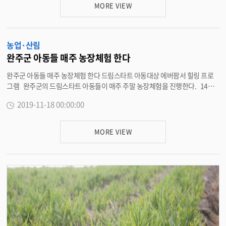
고사목 가지치기가 이뤄질 예정으로 가로경관 개선 및 수목의 생육환경 개선,
MORE VIEW
운전자 시야 방해요인 제거 등에 집중한다. 송이목 구이면장은 “주요 도로변
및 산림연접지 덩굴 제거작업을 실시해 안전사고를 예방하고 가로경관 조성을
위해 노력할 것이다”고 말했다. <담당부서 구이면 290-3592>
농업·산림
완주군 아동들 매주 농장체험 한다
완주군 아동들 매주 농장체험 한다 드림스타트 아동대상 에버팜서 힐링 프로
그램 완주군의 드림스타트 아동들이 매주 주말 농장체험을 진행한다. 14일
완주군은 오는 16일부터 30일까지 매주 토요일(3회기) 아동 15명과 에버팜
2019-11-18 00:00:00
협동조합(완주군 화산면 소재)에서 ‘오.오.오. 팜 힐링!’ 프로그램을 진행한다
고 밝혔다. 이번 프로그램은 아동들이 농장체험을 하며 채소에 대한 인식을 변
화시키고, 정서적 치유를 할 수 있도록 하는 것으로 에버팜이 후원한다. 아동
MORE VIEW
들은 농장에서 오색 컬러푸드의 종류와 효능을 배우고 친구들과 함께 정원에
서 채소 찾기, 무지개 텃밭놀이 등을 하면서 자연과 친해지는 활동을 벌인다.
교육아동복지과 관계자는 “아동의 건강한 발달을 위해서는 올바른 식습관이
필요하다”며 “아동들에게 채소에 대한 거부감을 줄이고 또래 아동들과 즐거운
시간을 보내며 관계개선에 도움이 되길 바란다”고 말했다. 한편, 에버팜 협동
조합은 채소 정원을 매개로 지역사회를 위한 건전한 발전에 기여하고자 설립
된 곳으로 치유 농장, 사회적 농업 등과 관련한 활동을 하고 있다. <담당부서
교육아동복지과 290-2315>