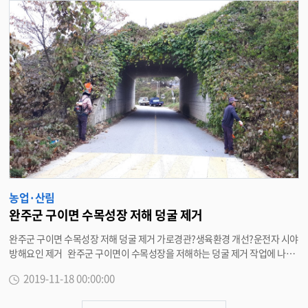
71개소에 1억7000만원의 사업비를 지원했으며, 급식종사원 인건비와 부식비
등으로 활용되고 있다. 박성일 완주군수는 “바쁜 영농철 공동급식을 통해 농
업인의 식사부담을 덜고, 안전하고 신선한 우리 농산물로 농민의 건강증진에
도 기여할 수 있도록 사업추진에 만전을 기하겠다”고 밝혔다. <담당부서 농업
축산과 290-3216>
농업·산림
완주군 구이면 수목성장 저해 덩굴 제거
완주군 구이면 수목성장 저해 덩굴 제거 가로경관?생육환경 개선?운전자 시야
방해요인 제거 완주군 구이면이 수목성장을 저해하는 덩굴 제거 작업에 나섰
다. 14일 구이면은 연말까지 번식력과 생장이 왕성해 수목성장에 지장을 주고
2019-11-18 00:00:00
도로변 산림 경관을 훼손시키는 덩굴 제거 및 가지치기 작업을 추진한다고 밝
혔다. 이번 작업에서는 구이면 관내 산림 연접 도로변과 녹지대의 덩굴 제거,