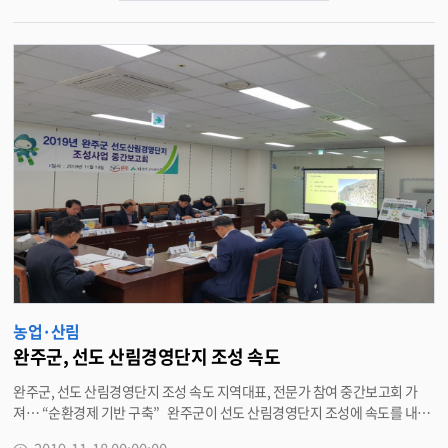
관을 운영하고 있다. 또한, 지난 2009년부터 2017년까지 8년에 걸쳐 용진읍
에서 화산면에 이르는 18km의 구간(국도17번)에 다양한 무궁화 품종 1만50
00 본을 식재하기도 했다. 이들 무궁화들은 지역주민과 함께 가꾸면서 아름
다운 도로경관과 일자리창출까지 연계해 일석이조의 역할을 해내고 있다. 특
히, 완주군은 산림청으로부터 2011년부터 2019년까지 9회 연속 나라꽃 무궁
화 전국축제 개최지로 선정된 무궁화 특화도시이기도 하다. 박성일 완주군수
는 “나라꽃 무궁화 특화도시로서 사명감을 갖고 일상에서 사랑받는 꽃이 될 수
있도록 무궁화 선양과 보급·관리에 최선을 다하겠다”고 말했다. <담당부서
산림녹지과 290-2718>
농업·산림
완주군, 선도 산림경영단지 조성 속도
완주군, 선도 산림경영단지 조성 속도 지역대표, 전문가 참여 중간보고회 가
져… “순환경제 기반 구축” 완주군이 선도 산림경영단지 조성에 속도를 내고
있다. 14일 완주군은 군청 소회의실에서 관계공무원과 지역대표, 전문가 등 1