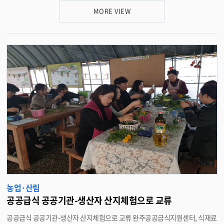
제거하고, 풀베기, 각종쓰레기까지 수거하며 쾌적한 환경조성에 나섰다. 유
MORE VIEW
희성 위원장은 “환경정비는 물론 연말 불우이웃돕기 등 주민자치 실현과 따뜻
한 지역공동체의 구심점이 될 수 있도록 다양한 활동을 할 계획이다”고 말했
다. <담당부서 비봉면 290-3651>
농업·산림
공공급식 공공기관-생산자 산지체험으로 교류
공공급식 공공기관-생산자 산지체험으로 교류 완주공공급식지원센터, 식재료