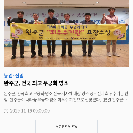
인증 농가의 경영비 부담과 친환경인증 면적 확대에 기여할 수 있다”며 관심을
당부했다. <담당부서 기술보급과 290-3333>
농업·산림
완주군, 전국 최고 무궁화 명소
완주군, 전국 최고 무궁화 명소 전국 지자체 대상 명소 공모전서 최우수기관 선
정 완주군이 나라꽃 무궁화 명소 최우수 기관으로 선정됐다. 15일 완주군은
산림청이 전국 지방자치단체를 대상으로 실시한 ‘제6회 나라꽃 무궁화 명소 공
2019-11-19 00:00:00
모’에서 최우수기관으로 선정돼 농림부장관표창을 수여받았다고 밝혔다. 완
주군은 아름다운 무궁화 조성에 기여해 무궁화의 위상을 높이면서 국민들의
관심을 높이는데 기여한 공로를 인정받았다. 현재 군은 나라꽃 무궁화의 선양
MORE VIEW
및 홍보를 위해 무궁화 100리길, 무궁화테마식물원, 무궁화동산, 무궁화전시