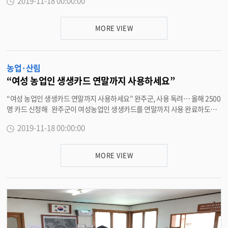
2019-11-18 00:00:00
3명이 참석한 가운데 ‘선도 산림경영단지 조성 기본계획 수립용역 중간보고
회’를 열었다. 중간보고회에는 지역주민과 산주, 전문가 등의 의견을 수렴해
기본계획을 수립하기 위해 마련됐다. 선도 산림경영단지 조성은 화산면 승치
MORE VIEW
리, 춘산리 일원 1073ha에 계획 중으로 군은 임도개설 등 산림자원 순환경제
의 기반을 구축할 예정이다. 이를 위한 산림내 숲가꾸기, 수확벌채를 통한 목
재생산과 수종갱신 조림, 특화임산물 재배단지 조성사업을 추진한다. 앞서
농업·산림
완주군은 2018년 산림청 공모사업에 선정되면서 2028년까지 10년간 국비와
지방비를 합쳐 75억원을 지원받게 됐다. 김재열 경제산업국장은 “기본경영
“여성 농업인 생생카드 연말까지 사용하세요”
계획 수립 용역을 통해 산주, 지역주민 및 전문가 의견을 적극 수렴하겠다”며
“여성 농업인 생생카드 연말까지 사용하세요” 완주군, 사용 독려… 올해 2500
“실질적인 산주의 소득 향상 및 지역경제 활성화에 기여할 수 있도록 사업 추
명 카드 신청해 완주군이 여성농업인 생생카드를 연말까지 사용 완료하도록
진에 만전을 기하겠다”고 말했다. <담당부서 산림녹지과 290-2722>
독려하고 있다. 14일 완주군에 따르면 여성농업인 생생카드는 여성농업인들
2019-11-18 00:00:00
의 복지 향상 및 문화 활동에 도움을 주기 위해 지원하고 있는 사업이다. 문화
시설 등이 열악한 실제 농어촌 지역에 거주하고 영농에 종사하는 전업적 여성
농어업인들이 대상으로 건강관리, 문화생활 및 학습활동을 할 수 있도록 발급
MORE VIEW
되고 있다. 지원금은 연간 15만원(자부담금 2만원 포함)으로 음식점, 마트,
화장품점, 주유소, 스포츠용품, 수영장, 사우나, 영화관, 미용실, 서점 등 완주
군 내 2만7000여개 가맹점에서 사용할 수 있다. 특히, 올해는 고령화 되어가
는 농촌현실을 감안해 지원 연령을 75세까지 확대하고, 금액도 12만원에서 15
만원으로 증가됐다. 이에 작년보다 1000여명이 늘어난 2500명의 여성농업인
이 생생카드를 신청했다. 생생카드는 12월 31일까지 사용할 수 있으며, 이를
넘기면 지원액은 자동 소멸된다. 또 지원 대상자로 선정됐음에도 불구하고 아