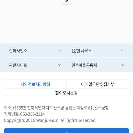
치를 발굴하는 데 총력을 기울인 결과, 지난 2017년 농업유산 지정 신청서를
제출한 이래 3년 동안 각고의 노력 끝에 결실을 맺게 되었다. 이번 지정된 ‘완
주 생강 전통농업 시스템’의 핵심가치인 온돌식 생강굴은 아열대작물인 생강
종자를 겨울철 잘 보관할 수 있는 방법을 찾는 과정에서 개발된 민간지식의 산
물로 한반도에서 생강재배를 할 수 있었던 원천으로 그 가치를 인정받았다. 박
성일 완주군수는 농업유산 지정을 계기로 ‘완주가 생강종가(生薑宗家)로서의
명성을 되찾고 지역 자긍심을 고취는 물론, 지역 농업과 경제 발전의 계기가 되
기를 기대한다.’고 소감을 밝혔다. 앞으로, 완주군은 3년 간 농촌 다원적자원
실과사업소
읍/면 사무소
활용사업비 15억여원을 지원받아 농업유산 자료조사, 농업유산 전승과 복원
사업, 문화콘텐츠 개발 등을 진행하게 된다. 국가중요농업유산 가운데 세계중
요농업유산적 가치가 있는 경우는 국가에서 세계중요농업유산{(Globally Im
관련사이트
완주마을공동체
portant Agricultural Heritage Systems（GIAHS）} 신청 후보를 선정하여
지원한다. <담당부서 먹거리정책과 290-2687>
개인정보처리방침
이메일무단수집거부
찾아오시는길
주소. (55352) 전북특별자치도 완주군 용진읍 지암로 61, 완주군청
전화번호. 063-290-2114
Copyrights 2015 Wanju-Gun. All rights reserved