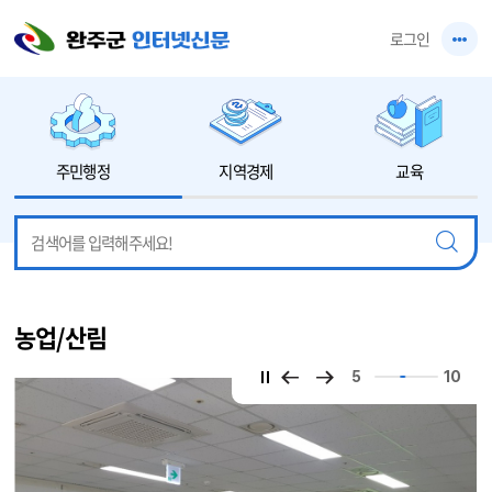
본문 바로가기
로그인
주민행정
지역경제
교육
농업/산림
5
10