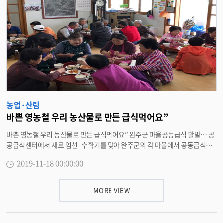
직까지 카드를 발급받지 않은 신청자는 농협은행을 통해 발급받아 연내 사용
해야 한다. 박성일 완주군수는 “생생카드를 통해 여성농업인들이 문화, 여가
활동 등의 많은 혜택을 누릴 수 있기를 바란다”며 “앞으로도 여성농업인들의
복지증진을 위해 최선을 다하도록 하겠다”고 밝혔다. <담당부서 농업축산과
290-3216>
농업·산림
바쁜 영농철 우리 농산물로 만든 급식먹어요”
바쁜 영농철 우리 농산물로 만든 급식먹어요” 완주군 마을공동급식 활발… 공
공급식센터에서 재료 엄선 수확기를 맞아 완주군의 각 마을에서 공동급식이
활발하게 이뤄지고 있다. 14일 완주군에 따르면 마을 공동급식 지원사업은 영
2019-11-18 00:00:00
농철 자칫 소홀해지기 쉬운 주민들의 건강도 챙기고, 가사와 영농활동을 병행
하는 여성농업인의 부담을 덜어주기 위해 주민들이 함께 식사를 하는 사업이
다. 특히, 완주군의 공동급식은 완주공공급식센터에서 우리 농산물을 마을에
MORE VIEW
직접 제공하며 품질을 높이고 있다. 총 40여 가지의 엄선된 재료가 주 2회씩 5
주간 총 9회 마을 급식장소로 배송된다. 이에 대한 주민들의 호응이 커지면서
지난해 상하반기 각 57개소였던 사업은 올해 71개소로 확대됐다. 현재 군은