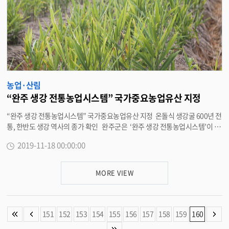
농업·산림
“완주 생강 전통농업시스템” 국가중요농업유산 지정
“완주 생강 전통농업시스템” 국가중요농업유산 지정 온돌식 생강굴 600년 전
통, 한반도 생강 역사의 종가 확인 완주군은 ‘완주 생강 전통농업시스템’이 농
림축산식품부에서 주관하는 국가중요농업유산 제13호로 지정되었다고 밝혔
2019-11-18 00:00:00
다. 지정된 국가중요농업유산은 지난 6월 농림축산식품부로 신청한 이후 4개
월여에 걸쳐 농업유산자문위원회와 현장조사로 최종 결정됐다. 국가중요농
업유산 지정 제도는 농업자원 중에서 보전 가치가 있는 농업유산을 국가가 지
MORE VIEW
정하는 제도로, 농업유산 지정을 기반으로 농촌 가치 창출 및 국민의 삶의 질 향
상을 도모하기 위하여 지난 2013년부터 시행되었다. 현재까지 청산도 구들장
논, 제주 돌담밭 등 15곳이 지정되었으며, 전라북도에서는 부안 양잠농업시스
템(제8호/2017년)에 이어 두 번째 지정이다. 완주군은 생강 농가 주민들과 적
151
152
153
154
155
156
157
158
159
160
극적인 협조를 바탕으로 생강 농법, 생강굴 분포와 현황 파악 등 완주 생강의 가