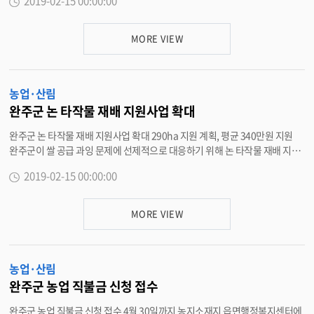
2019-02-15 00:00:00
에아트홀 내에서 현판식을 갖고 본격적인 운영에 돌입했다고 밝혔다. 이날 현
판식에서는 박성일 완주군수, 최등원 군의회의장, 이재식 농식품부 외식산업
진흥과장, 배민식 한국농수산식품유통공사 식품산업처장 등이 참석해 새로운
MORE VIEW
시작을 축하했다. 청년키움식당은 농림축산식품부 공모사업에 선정된 사업
으로, 외식창업 아이디어를 가진 청년들이 외식업설비가 갖춰진 사업장에서
창업기획, 매장운영 등의 실전경험을 쌓는 공간이다. 완주군은 2년차를 맞아
농업·산림
기존 이서면에서 임대로 사용한 공간 대신 누에아트홀 내로 자리를 옮겼다. 임
차비를 줄여 참가팀에 더욱 집중한다는 계획으로 주변의 완주군청, 팝업스페
완주군 논 타작물 재배 지원사업 확대
이스 누에살롱, 문화복합지구 누에, 군립중앙도서관 현재 단계별 조성되고 있
완주군 논 타작물 재배 지원사업 확대 290ha 지원 계획, 평균 340만원 지원
는 종합스포츠타운까지 주변의 시설과 상생하며 시너지 효과를 노린다는 방침
완주군이 쌀 공급 과잉 문제에 선제적으로 대응하기 위해 논 타작물 재배 지원
이다. 특히, 메뉴개발, 경영, 회계, 구매 등 외식창업에 필요한 전문가를 운영
사업을 확대한다. 15일 완주군은 벼 대신 타작물 전환 농지에 ha당 평균 340
위원과 자문위원으로 위촉해 참가팀들에게 집합교육과 개별 컨설팅을 적극 추
2019-02-15 00:00:00
만원을 지원하는 논 타작물 재배 지원사업을 149ha에서 290ha로 확대한다
진할 계획이다. 첫 번째 참가팀인 완전팀(박성준 외5)은 ‘고객에게 맞춤형 메
고 밝혔다. 이를 위해 완주군은 9억8600만원의 예산을 확보, 쌀농사와 소득
뉴로 완전한 한끼로 충분하게’ 슬로건을 가지고 두 달간 청년키움식당을 운영
차이에 따라 ha당 조사료작물은 430만원, 일반작물?풋거름작물은 340만원,
한다. 완전팀은 로컬푸드를 활용한 △수제돈까스 △또띠아피자 △닭가슴살
MORE VIEW
두류는 325만원, 휴경은 280만원을 하반기(7.1.~10.31) 이행점검 등을 통해
샐러드 등 완주에서 생산한 건강한 식재료를 기본으로 다이어트식, 활력충전
12월에 지급한다. 단, 공급과잉 등 수급관리가 우려되는 무, 배추, 고추, 대파
식 등 메뉴를 직접 개발한 요리들을 선보일 예정이다. 박성일 완주군수는 “식
는 신청단계에서 지원 제외 품목으로 지정해 지원하지 않는다. 논에 타작물
품?외식분야 창업에 대한 관심은 높지만 실전 경험 기회가 없는 청년들에게 실
농업·산림
재배사업에 참여하기 위해서는 2018년 변동직불금을 신청한 농지를 소유한
질적인 도움을 주자는 취지다”며 “외식창업 관련 일자리 창출에 기여하고 외
농업경영체로 등록했거나 지난해 논 타작물 재배 지원 사업에 참여해 지원금
식창업을 희망하는 청년들이 꿈을 키우고 그 꿈을 완주에서 이루는계기가 될
완주군 농업 직불금 신청 접수
을 수령한 농가가 6월 28일까지 농지소재지 읍·면사무소에 1000㎡이상 면적
것이다”고 말했다. <담당부서 먹거리정책과 290-2828>
완주군 농업 직불금 신청 접수 4월 30일까지 농지소재지 읍면행정복지센터에
에 논 타작물 재배사업을 신청해야 한다. 고석수 기술보급과장은 “논 타작물