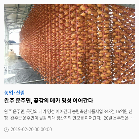
검
색
농업·산림
완주 운주면, 곶감의 메카 명성 이어간다
완주 운주면, 곶감의 메카 명성 이어간다 농림축산식품사업 343건 16억원 신
청 완주군 운주면이 곶감 최대 생산지의 면모를 이어간다. 20일 운주면은 지
난 15일 마감된 2020년 농림축산식품사업 중 곶감 관련 사업에 343건 16억원
2019-02-20 00:00:00
을 신청했다고 밝혔다. 농림축산식품사업은 농촌의 구조개선을 통한 경쟁력
강화 및 소득증대에 기여하고자 추진하는 사업으로 농촌, 농업, 식량, 축산, 식