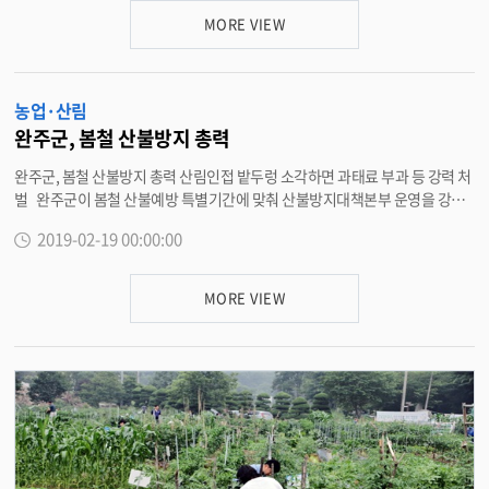
품, 유통원예, 산림분야 등 7개 부문 151개 사업에 대해 매년 신청을 받아 추진
MORE VIEW
해온 사업이다. 운주면은 매년 5만접 이상의 곶감을 생산해왔으며, 지난해 이
상저온 기후와 가뭄으로 생산량이 3만접으로 급감하기도 했다. 이에 농가들
은 운주곶감 명성을 보전하고 소비자와의 신뢰도를 높이기 위해 농림축산식품
농업·산림
사업 분야에 적극적으로 응모했다. 사업에 선정될 경우 건조시설과 가공장
비, 기반시설 등을 확충할 수 있고, 이상기후에도 차질없이 곶감생산과 안정적
완주군, 봄철 산불방지 총력
인 공급이 가능해지기 때문. 한 농가는 “생산량이 급감하면서 꾸준하게 운주
완주군, 봄철 산불방지 총력 산림인접 밭두렁 소각하면 과태료 부과 등 강력 처
곶감을 찾아준 고객들과의 약속을 지키지 못해 죄송스런 마음이 컸다”며 사업
벌 완주군이 봄철 산불예방 특별기간에 맞춰 산불방지대책본부 운영을 강화
의 신청 이유를 밝혔다. 강원양 면장은 “금년에 곶감 관련 사업 신청량이 크게
하고, 관계자 비상근무를 확대하는 등 산불예방에 총력을 기울이고 있다. 19
증가한 이유는 질 좋은 명품 곶감을 찾는 소비자들의 욕구에 부응하고자 하는
2019-02-19 00:00:00
일 완주군은 산불감시원 80명, 산불진화대 40명 등을 산불 발생 취약지에 집중
주민들의 의지가 강하게 반영된 것이다”며 “완주군을 대표하는 곶감 산업이
배치해 산불발생을 감시하고 지역 주민들에게 계속적으로 산불 조심 계도활동
고품질과 안정된 공급체계를 구축할 수 있도록 사업신청과 지원에 최선을 다
을 전개하고 있다고 밝혔다. 산불 발생자에 대해서는 과태료 부과 및 산림사범
하겠다”고 설명했다. <담당부서 운주면 290-3687>
MORE VIEW
으로 처리하고, 산림 연접지(산으로부터 100m이내) 소각행위를 중점적으로
단속을 실시하고 있다. 이에 따라 올 들어 5건의 과태료를 부과하기도 했다.
산림보호법에 따르면 허가를 받지 않고 산림이나 산림 인접지역에 불을 가지
고 들어가면 30만원, 불을 피우다 적발될 경우 50만원의 과태료가 부과되며 실
수로 산불을 낼 경우라도 3년 이하의 징역 또는 3천만원 이하의 벌금에 처해질
수 있다. 최우식 산림녹지과장은 “논·밭두렁 및 생활 쓰레기 등 각종 소각행
위로 산불이 빈번이 발생하고 있다”며 “사소한 불씨로 인해 소중한 산림자원
은 물론 인명 피해로 이어질 수 있어 절대 해선 안 된다”고 강조했다. 이어 “산