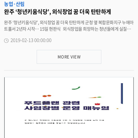
농업·산림
완주 ‘청년키움식당’, 외식창업 꿈 더욱 탄탄하게
완주 ‘청년키움식당’, 외식창업 꿈 더욱 탄탄하게 군청 옆 복합문화지구 누에아
트홀서 2년차 시작… 15일 현판식 외식창업을 희망하는 청년들에게 실질적
인 경험을 쌓을 수 있는 기반을 마련해 큰 성공을 거둔 완주 ‘청년키움식당’이
2019-02-13 00:00:00
자리를 옮겨 새 출발을 한다. 13일 완주군은 오는 15일 완주군청 옆 복합문화
지구 누에아트홀 내에 완주 ‘청년키움식당’ 현판식을 갖고, 2년차 외식창업 인
큐베이팅사업을 본격적으로 추진한다고 밝혔다. 청년키움식당은 농림축산식
MORE VIEW
품부 공모사업에 선정돼 완주군이 추진한 것으로 외식창업을 희망하는 청년들
이 외식업설비가 갖춰진 사업장에서 창업기획, 매장운영 등의 실전경험을 통
해 창업역량을 키우고 청년들의 외식분야 스타트업의 성장을 견인하는 공간이
다. 완주군은 기존 이서면에서 임대로 사용한 공간 대신 누에아트홀 내로 자
리를 옮긴다. 이를 통해 임차비를 줄여 참가팀에 더욱 집중한다는 계획이다.
또한, 주변의 완주군청, 팝업스페이스 누에살롱, 문화복합지구 누에, 군립중앙
도서관을 비롯해 현재 단계별로 조성되고 있는 종합스포츠타운까지 주변의 시
설과 상생하며 시너지 효과를 노린다는 방침이다. 지난해 처음 시작한 완주
군의 청년키움식당은 총 10팀 29명의 참가팀이 활동했으며, 이를 통해 협동조
합 창업 1팀, 창업 2팀, 취업 5명의 성과를 나타냈다. 특히, 농림축산식품부와
한국농수산식품유통공사가 주관하는 2018년 청년키움식당 우수 운영사례 발
표대회에서 최우수기관으로 선정돼 참가팀인 일면식팀이 농림축산식품부장