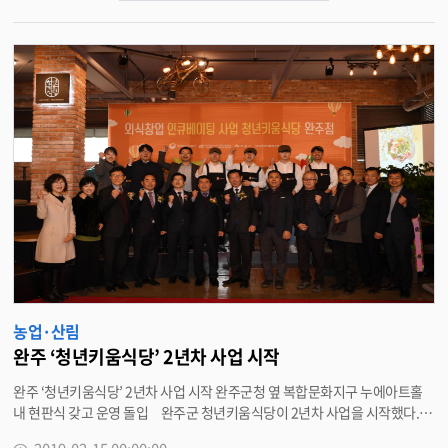
공동선언 및 9월 평양 남북공동선언’ 이후 그 이행을 위한 새해맞이 모임이었
다”고 전제, “전국적으로 시민사회단체와 종교계, 정당, 교육청, 광역단체, 기
초단체 등 7개 단체 관계자들이 참석해 지자체간 교류 희망 의사를 전달하고
지역별 사업을 제안했다”며 이 같이 말했다. 완주군을 포함한 기초단체들은
또 지자체 차원의 남북교류를 위한 단일창구를 마련해 달라고 요청한 것으로
알려졌다. 박 군수는 “북측에서는 지난 2008년에 진행됐던 민간 차원의 교류
사업을 잘 알고 있을 정도로 많은 관심을 보였다”며 “북측은 ‘대북제제가 풀려
야 지자체의 교류도 활발하게 진행될 것’이라는 입장을 피력했다”고 전했다.
전북에서는 이번 방문에 박 군수와 함께 방용승 전북겨레하나 공동대표가 6.1
5남측위 조직위원장 자격으로 참석했으며, 김성희 사무총장도 6.15전북본부
상임집행위원장 자격으로 방북했다. 박 군수는 “북측은 또 남측 지자체가 제
안한 사업에 대해 타당성과 경제성 등을 검토해 보겠다는 말도 했다”며 “결국
미국과 유엔의 대북제제가 풀리는 속도에 따라 지자체의 남북교류 방향과 속
도 역시 결정될 것”이라고 밝혔다. 완주군은 이에 따라 지자체 교류를 위한 제
반 사항을 미리 준비해 나간다는 방침이다. <담당부서 기획감사실 290-2101
>
농업·산림
완주 ‘청년키움식당’ 2년차 사업 시작
완주 ‘청년키움식당’ 2년차 사업 시작 완주군청 옆 복합문화지구 누에아트홀
내 현판식 갖고 운영 돌입 완주군 청년키움식당이 2년차 사업을 시작했다. 1
5일 완주군은 외식창업 인큐베이팅 추진단이 완주군청 옆 복합문화지구내 누