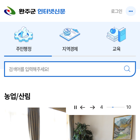
본문 바로가기
로그인
주민행정
지역경제
교육
농업/산림
4
10