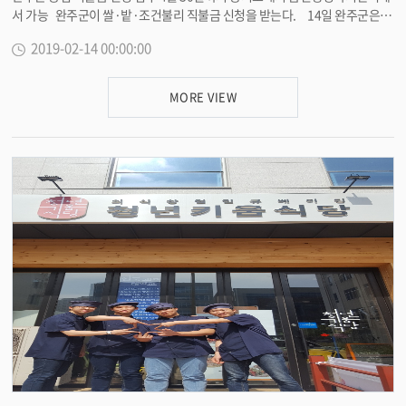
서 가능 완주군이 쌀·밭·조건불리 직불금 신청을 받는다. 14일 완주군은 오
사업을 통해 적정 쌀 가격을 유지하고 다른 품목의 곡물자급률을 높여 농가 소
는 4월 30일까지(논이모작은 3월 8일까지) 농지소재지 읍면행정복지센터와
득안정화에 기여할 수 있도록 많은 농가가 참여해 주기 바란다”고 당부했다.
2019-02-14 00:00:00
주소지 국립농산물품질관리원에서 2019년 쌀·밭·조건불리 직불금 신청을
<담당부서 기술보급과 290-3302>
접수받는다고 밝혔다. 신청 대상자는 농업경영체에 등록한 농업인(농업법인
포함)으로 실제 대상농지에서 경작하는 농업인이어야 한다. 단, 농업 외 종합
MORE VIEW
소득이 3700만원 이상이거나 휴경을 제외한 논·밭 각 농지면적이 1000㎡ 미
만인 농가, 자기의 소유가 아닌 농지를 무단으로 점유하는 자는 직불금 지급 대
상에서 제외된다. 다수의 읍면에 걸쳐 농지를 경작하는 농가는 농지면적이 가
장 넓은 농지소재지 읍면 행정복지센터에 일괄신청하면 된다. 직불금의 단가
는 쌀고정직불금은 진흥지역 농지의 경우 ha당 107만6416원, 진흥지역 밖 농
지는 ha당 80만7312원이다. 밭농업직불금 중 밭고정직불금 진흥지역 농지
는 ha당 70만 2938원, 진흥지역 밖 농지는 ha당 52만7204원으로 평균단가
가 전년대비 5만원 정도 상승했다. 논이모작직불금은 진흥지역 구분 없이 ha
당 50만원이다. 직불금은 신청자 및 신청필지에 대한 이행점검이 모두 완료
된 후 확정된 면적에 따라 10월에 지급할 예정이다. 완주군 농업기술센터 관
계자는 “우리군의 대상농가가 직불금 신청기간 내에 신청하지 못해 직불금을
받지 못하는 경우가 없도록 홍보에 만전을 기하겠다”며 “농가들의 편의를 위
해 공동접수 기간을 활용해 주시기를 바라며 기한 내 신청해 주길 바란다”고
당부했다. <담당부서 기술보급과 290-3305>