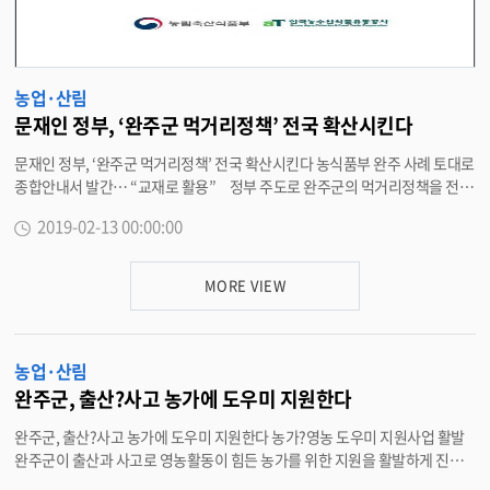
관상을, 숟가락팀(안호진 외 3명)은 한국농수산식품유통공사사장상을 받는
등 전국적인 인정을 받기도 했다. 박성일 완주군수는 “완주군은 로컬푸드를
통한 우수 식자재를 보유하고 있는 강점이 있는 만큼 청년키움식당의 성공 가
능성은 어느 곳보다 크다”며 “청년들이 완주에서 꿈을 키우고, 또한 성공으로
이어질 수 있도록 체계적인 인큐베이팅을 추진하겠다”고 밝혔다. <담당부서
농업·산림
먹거리정책과 290-2828>
문재인 정부, ‘완주군 먹거리정책’ 전국 확산시킨다
문재인 정부, ‘완주군 먹거리정책’ 전국 확산시킨다 농식품부 완주 사례 토대로
종합안내서 발간… “교재로 활용” 정부 주도로 완주군의 먹거리정책을 전국
지자체들이 배운다. 13일 완주군은 최근 농림축산식품부가 지역단위 먹거리
2019-02-13 00:00:00
선순환체계 구축 확산을 위해 제작한 종합안내서 책자에서 완주군의 사례가
선도 사례로 소개됐다고 밝혔다. 농식품부가 발간한 책자는 총 3종으로 수범
사례집, 지원정책 매뉴얼, 사업장별 운영매뉴얼이다. 수범사례집은 먹거리 선
MORE VIEW
순환체계를 선도적으로 추진하고 있는 4개 지역의 추진 배경과 성과를 소개하
고 있고, 지원정책 매뉴얼은 정부에서 시행중인 사업이 정리됐다. 수범사례집
에서 완주군은 가장 첫 장에 푸드플랜의 대표모델로 소개됐다. 중소농 소득증
농업·산림
대와 지역 일자리 창출 효과와 공동체 복원 등을 소개하고 로컬푸드의 개념을
군민 삶 전 분야로 확대하는 소셜굿즈 2025 플랜까지 언급됐다. 특히, 사업장
완주군, 출산?사고 농가에 도우미 지원한다
별 운영매뉴얼 책자는 완주군의 사례집으로 구성됐다. 완주군의 로컬푸드 관
완주군, 출산?사고 농가에 도우미 지원한다 농가?영농 도우미 지원사업 활발
련 직매장, 레스토랑, 공공급식지원센터 등 각 사업장의 세부 운영지침을 담아
완주군이 출산과 사고로 영농활동이 힘든 농가를 위한 지원을 활발하게 진행
완주군의 운영사례를 통해 지자체가 활용할 수 있도록 했다. 농식품부는 “이
하고 있어 주목을 받고 있다. 12일 완주군은 출산여성 농업인의 영농 대행을
책자를 지자체와 관련기관, 민간단체에 제공하고 먹거리 선순환체게 구축관련