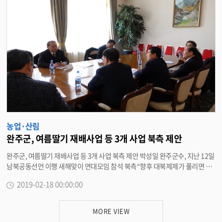
텃밭에는 이용자 편의를 위해 원두막과 급수시설 등이 마련됐다. 박성일 군
수는 “텃밭 재배는 가족과 이웃이 함께하며 즐거움과 보람을 느낄 수 있는 공
간이다”며 “먹거리를 직접 생산해 봄으로써 로컬푸드 소비 의식를 확산시키
고, 지역 공동체도 향상시킬 수 있다”며 관심을 당부했다. 마을 텃밭은 해당 읍
면사무소에 직접 방문하여 접수하며, 시민텃밭은 완주군청 농업축산과 귀농귀
촌팀에 팩스와 이메일 등으로 접수하면 된다. 분양 문의는 완주군청 농업축산
과(290-2472~5)로 하면 된다. <담당부서 농업축산과 290-2472>
농업·산림
완주군, 여름딸기 재배사업 등 3개 사업 북측 제안
완주군, 여름딸기 재배사업 등 3개 사업 북측 제안 박성일 완주군수, 지난 12일
남북공동선언 이행 새해맞이 연대모임 참석 북측“향후 대북제제가 풀리면 지
자체 교류의 방향과 속도 결정될 것” ‘남북공동선언 이행을 위한 2019년 새해
2019-02-18 00:00:00
맞이 연대모임’에 참석해 지난 12일부터 1박2일 일정으로 금강산을 다녀온 박
성일 완주군수는 18일 “남북교류에서 중요한 것은 농업교류인 만큼 이번 방문
에서 여름딸기 재배사업과 신품종 배 과수원 조성, 우량 씨감자 생산단지 조성
MORE VIEW
등 3개 사업을 제안했다”고 밝혔다. 박성일 완주군수는 “이번 방문은 ‘판문점