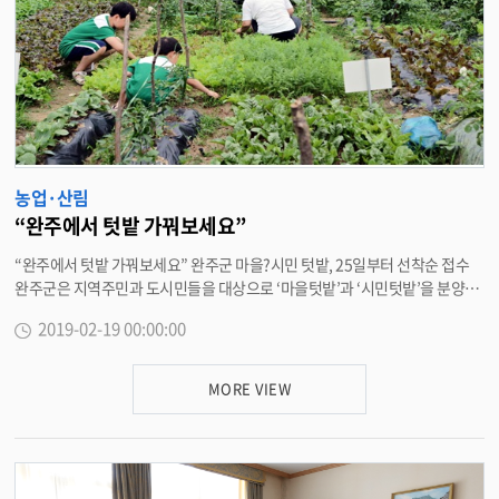
불 발생자에 대해서는 관련 법령에 의거해 과태료를 부과하는 등 엄정 대응해
나가겠다”고 밝혔다. <담당부서 산림녹지과 290-2722>
농업·산림
“완주에서 텃밭 가꿔보세요”
“완주에서 텃밭 가꿔보세요” 완주군 마을?시민 텃밭, 25일부터 선착순 접수
완주군은 지역주민과 도시민들을 대상으로 ‘마을텃밭’과 ‘시민텃밭’을 분양한
다. 19일 완주군은 농사 체험의 기회를 제공하고 도농교류 확대를 위해 마을
2019-02-19 00:00:00
텃밭과 시민텃밭 등 총 6개소 2만4000㎡ 규모의 텃밭을 마련했다고 밝혔다.
군은 이중 5개소에 대해 오는 25일부터 28일까지 분양 신청자를 선착순 모집
한다. 마을텃밭 4개소는 완주군민을 대상으로 하며 ▲삼례읍 새터마을 ▲봉
MORE VIEW
동읍 낙정마을 ▲이서면 오목마을 ▲이서면 정농마을에 마련됐다. 도시민에
게 분양하는 시민 텃밭 2개소는 전주에서 가까운 ▲용진읍 두억마을에 ▲봉동
읍 서두마을에 조성됐다. 이중 봉동읍 서두마을은 마을과 회사간 직접적인 자
매결연을 통해 자체적으로 분양할 계획이다. 분양 규모는 세대당 33㎡(10평)
으로 총 520가구이며 마을텃밭은 2만원, 시민텃밭은 3만원의 분양료가 있다.