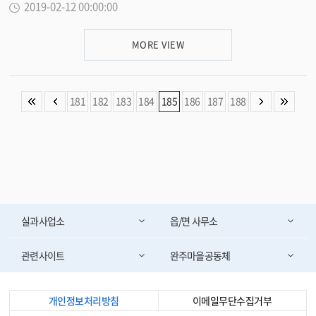
2019-02-12 00:00:00
위한 ‘농가도우미’ 지원과, 사고·질병 농가의 안정적인 영농활동을 위한 ‘영농
교육 교재로도 활용할 방침이다”고 설명했다. 박성일 완주군수는 “완주군의
도우미’ 지원 사업을 실시하고 있다고 밝혔다. 출산여성 농가도우미는 출산
먹거리 정책이 그 경쟁력을 인정받고, 이제 정부 주도로 전국적으로 확산된
또는 출산예정인 여성농업인에게 영농 및 가사작업을 돕는 도우미를 지원하는
다”며 “정부와 협력해 먹거리정책의 선도적인 역할을 다할 것이다”고 밝혔다.
MORE VIEW
사업으로, 출산 전 30일부터 출산 후 150일 범위 내에 70일간 이용이 가능하
<담당부서 먹거리정책과 290-2463>
며, 지원액은 자부담 7000원을 포함해 1일 7만원이다. 출산여성 농가도우미
희망자는 신청서와 출생 및 출생예정 증명서 등 서류를 갖춰 거주지 읍면사무
소에 신청하면 된다. 영농도우미는 사고나 질병을 당한 농업인에게 영농활동
181
182
183
184
185
186
187
188
을 대신할 도우미를 지원사는 사업으로, 지원액은 가구당 최대 10일간 1일 7만
원 이내에서 진단·통원·입원일수에 따라 인건비를 지원한다. 희망자는 거주
지 인근 지역농협에 방문해 신청하면 된다. 정재윤 농업축산과장은 “농가도
우미 및 영농도우미 지원 사업이 농업경영에 어려움을 겪는 농업인에게 실질
적인 도움이 될 것으로 기대한다”며 “앞으로도 농업인의 역량강화와 복지증진
을 위해 다양한 지원을 할 계획이다”고 밝혔다. <담당부서 농업축산과 290-
3216>
실과사업소
읍/면 사무소
관련사이트
완주마을공동체
개인정보처리방침
이메일무단수집거부