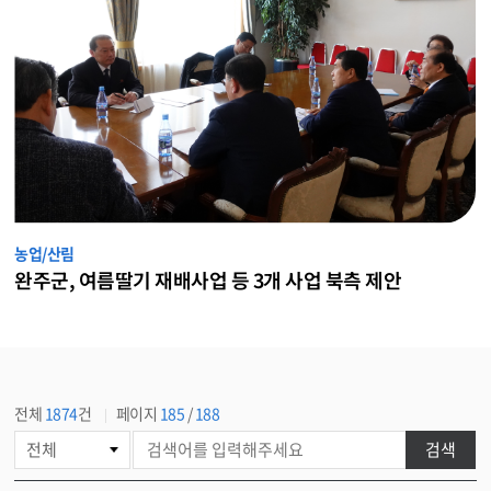
농업/산림
완주군, 여름딸기 재배사업 등 3개 사업 북측 제안
전체
1874
건
페이지
185
/
188
게
검색
시
물