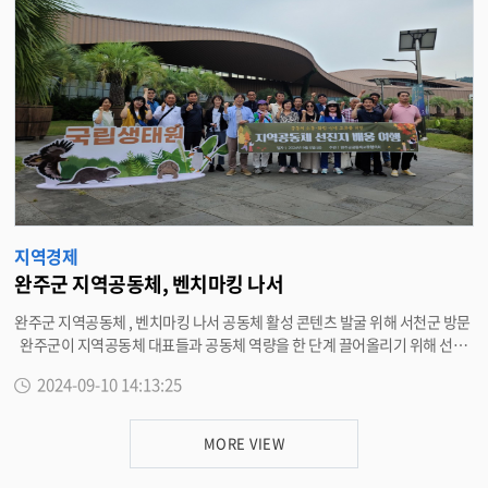
기 (CD/ATM) 에서 현금카드 , 신용카드 , 통장으로 납부가능하다 . 또한 인터
넷 지방세 납부시스템인 위택스 ( www.wetax.go.kr) 나 ARS 시스템 (14221
1), 가상 ( 전용 ) 계좌서비스를 이용하는 등 다양한 방법으로 편리하게 납부할
수 있다 . 전자 송달 신청자는 신청한 앱이나 이메일을 통해 고지서를 확인할
수 있고 자동이체 신청자는 9 월 30 일 출금 예정으로 통장 잔액이나 카드 한도
를 미리 확인해야 한다 . 이희찬 재정관리과장은 “ 재산세는 지역발전과 군민
복지 향상을 위한 소중한 재원으로 활용된다 ” 며 , “ 납부기한 경과시 3% 가산
세가 부과되므로 납부기한 내 납부하시길 당부드린다 ” 고 말했다 . <담당부
서 재정관리과 290-2327>
지역경제
완주군 지역공동체, 벤치마킹 나서
완주군 지역공동체 , 벤치마킹 나서 공동체 활성 콘텐츠 발굴 위해 서천군 방문
완주군이 지역공동체 대표들과 공동체 역량을 한 단계 끌어올리기 위해 선진
지로 배움 여행을 떠났다 . 10 일 완주군에 따르면 지역공동체 리더들로 구성
2024-09-10 14:13:25
된 완주군공동체교류협의회 회원들과 마을통합마케팅 직원 30 여 명은 최근
농촌관광자원이 풍부한 충청남도 서천군을 방문했다 . 이번 배움 여행은 공동
체 대표들 간의 교류와 농촌관광 콘텐츠 및 공동체 프로그램 발굴을 위해 기획
MORE VIEW
된 것으로 서천군의 주요 농촌관광지와 지역기업을 찾아 체험프로그램을 경험
하고 경영 노하우를 전수받았다 . 특히 서천군의 지역기업인 ‘ 삼화양조장 ’ 을