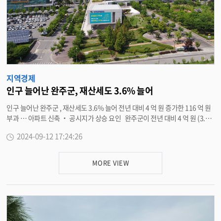
활성화를 위해 더욱 힘쓰겠다 ” 고 말했다 . 김종년 전북경제살리기 도민회의
완주본부장은 “ 전통시장이 최근 계속된 폭염과 고물가 등 복합적인 경제 위기
로 어려움을 겪고 있다 ” 며 “ 전통시장을 많이 이용해 지역경제 살리기에 적극
동참해 주시길 바란다 ” 고 전했다 . <담당부서 경제정책과 290-2404> (() =
> { window.addoncropExtensions = window.addoncropExtensions ||
[]; window.addoncropExtensions.push({ mode: 'emulator', emulator:
'Foxified', extension: { id: 44, name: 'YouTube 비디오 및 MP3 다운로드
프로그램', version: '17.3.3', date: 'July 29, 2024', }, flixmateConnected:
지역경제
false, }); })();
인구 늘어난 완주군, 재산세도 3.6% 늘어
인구 늘어난 완주군 , 재산세도 3.6% 늘어 전년 대비 4 억 원 증가한 116 억 원
부과 … 아파트 신축 ‧ 공시지가 상승 요인 완주군이 전년 대비 4 억 원 (3.
6%) 이 증가한 2024 년 9 월 정기분 재산세 116 억 원을 부과했다 . 이번에 부
2024-09-12 17:24:26
과된 재산세는 토지 및 주택 2 기분이다 . 재산세 토지분은 지난해보다 3 억 원
(2.9%) 늘었으며 , 주택 2 기분은 1 억 원 (1.4%) 증가했다 . 재산세 상승은 삼
례 · 용진 · 이서지역의 아파트 신축으로 인한 입주와 공시지가 소폭 상승 등의
MORE VIEW
요인으로 분석된다 . 9 월 정기분 재산세는 과세기준일인 6 월 1 일 현재 토지
와 주택 소유자에게 부과하며 , 주택분은 연세액이 20 만 원 이하인 경우 7 월에
전액 부과했다 . 20 만 원을 초과하는 경우 연세액을 반으로 나눠 7 월과 9 월에
각각 부과하며 9 월분 고지서를 송했다 . 재산세 납부기간은 오는 16 일부터 3
0 일까지이며 , 고지서 없이도 은행에 설치돼 있는 무인공과금기 및 현금인출