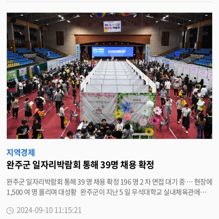
방문해 성공적인 6 차 산업화의 비결과 지역기업의 활성화 과정을 듣는 시간을
가졌다 . 안형숙 지역활력과장은 “ 이번 배움 여행이 완주군 공동체 간의 교
류를 확장하고 공동체가 앞으로 나아가야할 방향에 대하여 고민하는 계기가
됐길 바란다 ” 며 “ 공동체가 활성으로 지역사회에 활력을 일으키기 위해 최선
을 다하겠다 ” 고 말했다 . <담당부서 지역활력과 290-2452>
지역경제
완주군 일자리박람회 통해 39명 채용 확정
완주군 일자리박람회 통해 39 명 채용 확정 196 명 2 차 면접 대기 중 … 현장에
1,500 여 명 몰리며 대성황 완주군이 지난 5 일 우석대학교 실내체육관에서
개최한 ‘2024 완주군 일자리박람회 ’ 를 통해 39 명의 채용이 확정되는 성과를
2024-09-10 11:15:21
냈다 . 10 일 완주군은 박람회 채용관에서 461 명이 현장 면접에 응했고 , 이