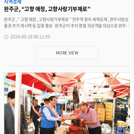
지역경제
완주군, “고향 애정, 고향사랑기부제로”
완주군 , “ 고향 애정 , 고향사랑기부제로 ” 전주역 찾아 세액공제 , 완주사랑상
품권 추가 캐시백 등 집중 홍보 완주군이 추석 명절 귀성객을 대상으로 완주고
향사랑기부제 집중 홍보에 나섰다 . 13 일 안형숙 지역활력과장 등 직원 15 명
2024-09-18 08:11:59
은 전주역 광장을 찾아 고향사랑기부제 홍보를 진행했다 . 직원들은 귀성객에
게 고향사랑기부제 홍보 리플릿을 배부하며 세액공제 혜택과 완주군 43 종의
답례품을 알렸다 . 이외에도 완주사랑군민제 , 완주사랑상품권 추가 캐시백
MORE VIEW
지급 등 완주군 고향사랑기부자에게만 드리는 혜택을 안내하며 , 고향사랑기
부제 알리기에 적극 나섰다 . 또한 , 김영일 전북농협 본부장 등 15 명도 전주
역에서 쌀 소비촉진을 위한 가래떡 나눔행사를 함께 진행해 명절 분위기를 돋
우며 행사의 이목을 집중시켰다 . 안형숙 지역활력과장은 “ 귀성객의 고향과
이웃을 향한 따뜻한 마음이 고향사랑기부제와 연결될 수 있도록 앞으로도 제
도 홍보에 지속적으로 노력하겠다 ” 고 말했다 . 한편 군은 추석을 맞아 다중이
용시설 , 관광지 등에 고향사랑기부제 홍보물을 비치하고 유동인구가 많은 곳
에 플래카드를 게첩하는 등 집중 홍보를 추진하고 있으며 , SNS 를 이용한 온라
인 홍보에도 박차를 가하고 있다 . <담당부서 지역활력과 290-2392>