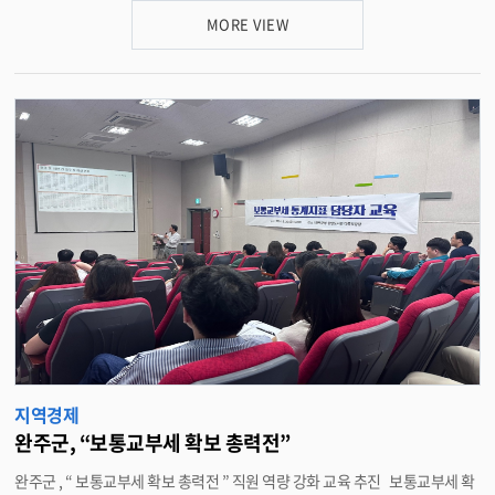
로사항을 해소하기 위해 다양한 분야의 기업지원 사업들을 소개했다 . 이번 통
MORE VIEW
합설명회는 지난 8 월 진행된 완주군 , 완주군의회 , 고용노동부 전주지청 , 전
북지방중소벤처기업청 , 전북지방조달청의 지역경제 활성화를 위한 상호협력
체계 구축 업무협약 체결에 따른 후속 실무협의의 결실이다 . 설명회에서는
▲ 중대재해처벌법 및 기업도약보장패키지 ( 고용노동부 전주지청 ) ▲ 공공구
매지원제도 ( 전북지방중소벤처기업청 ) ▲ 공공조달길잡이 ( 전북지방조달청
) 등 기관별 기업지원 사업들이 주요 내용으로 다뤄졌다 . 설명회에 참석한 관
내 기업인들은 “ 기업지원 정보를 얻기 위해서는 각 기관별로 습득해야 했었는
데 가까운 곳에서 최신 기업지원 정보를 얻을 수 있어 많은 도움이 됐다 ” 고 만
족감을 나타냈다 . 유희태 완주군수는 “ 정보부족으로 어려움을 겪는 지역의
중소기업의 경쟁력 강화 및 판로확대 등을 위해 관계 기관들과 지속적으로 협
력할 계획 ” 이라며 “ 지역 기업과의 동반성장을 위해 꾸준히 노력하겠다 ” 고
말했다 . <담당부서 경제정책과 290-2412>
지역경제
완주군, “보통교부세 확보 총력전”
완주군 , “ 보통교부세 확보 총력전 ” 직원 역량 강화 교육 추진 보통교부세 확