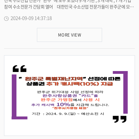
전국 수소산업 전문가 ‘ 완주 ’ 에 모두 모였다 9 개 기관 , 3 개 대학 , 7 개 기업
참여 수소전문가 간담회 열어 대한민국 수소산업 전문가들이 완주군에 모두
모였다 . 9 일 완주군은 수소산업 경쟁력 강화와 지속가능한 발전 방안 마련을
2024-09-09 14:37:18
위해 수소전문가 간담회를 완주경제센터에서 열었다 . 이번 간담회는 지난 5
월 국제수소거래소 설립 방안 회의에 이어 완주군이 추진 중인 수소사업 완성
도 제고와 향후 수소위원회 설립을 위해 다양한 의견을 교류하는 시간으로 마
MORE VIEW
련됐다 . 특히 , 이 자리에는 국내 수소 관련 기관들이 대거 참석해 큰 주목을
받았다 . 한국수소연합 , 한국에너지기술연구원 , 한국생산기술연구원 , 한국
전자기술연구원 , KTR, 중소기업벤처진흥공단 등 정부 출연 기관과 도내 소재
대학을 비롯해 현대자동차 , 일진하이솔루스 등 완주군에 소재하는 많은 기업
이 참여해 정부의 수소사업 동향과 기업의 규제 해소 방안에 대한 폭넓은 논의
를 진행했다 . 이 자리에서 강영택 한국수소연합 실장과 김영권 전북테크노파
크 단장 , 김범수 중소기업벤처진흥공단 팀장은 “ 완주군이 추진 중인 수소특
화 국가산업단지의 완성도를 높이기 위해 정부의 수소사업 육성 계획을 공유
하고 , 기업유치를 위한 다양한 유인책 마련과 수소전문기업을 지속적으로 육
성할 수 있는 계획을 수립해야 한다 ” 고 조언했다 . 또한 , 정영석 한국에너지
기술연구원 박사는 국가산단 내 수전해를 통한 청정수소 공급망 구축 계획 수
립 , 김은철 한국생산기술연구원 실장은 LS 엠트론 같은 농기계 기업과 수소 농
기계 등 지능형 친환경 농기계 산업 육성의 필요성을 제안했다 . 이공렬 한국
화학융합시험연구원 센터장은 신규 선정된 수소차 폐연료전지 재사용 시장의
성장 가능성을 홍영규 한국전자기술연구원 센터장은 수소산업과 이차전지의
연계성에 대해 언급하며 각 연구기관의 성격에 맞는 사업을 제안했다 . 배석일