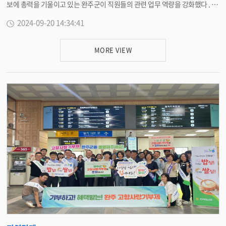
보에 총력을 기울이고 있는 완주군이 직원들의 관련 업무 역량을 강화했다 . 2
0 일 완주군은 중앙도서관 다목적강당에서 보통교부세 기초통계지표 담당공
2024-09-20 14:34:41
무원 40 여 명을 대상으로 , 보통교부세 통계지표 담당자 교육을 실시했다 . 나
라살림연구소의 이상민 수석연구위원이 강의를 맡아 완주군 현황에 맞는 맞춤
형 교육으로 큰 호응을 받았다 . 나라살림연구소는 건전재정을 위한 각종 연구
MORE VIEW
, 제도개선 , 컨설팅 등을 수행하는 전문 연구기관으로 올해 ‘ 완주군 보통교부
세 진단을 통한 재정력 강화방안 연구용역 ’ 을 수행했다 . 주요 교육 내용으로
는 ▲ 완주군 재정현황 ▲ 보통교부세 산정방법 ▲ 보통교부세 관리 필요성 ▲
보통교부세 통계지표 관리 방법 등 보통교부세 통계관리 업무에서 실질적으로
필요한 사항이 중점적으로 다뤄졌다 . 유희태 완주군수는 “ 보통교부세는 올
해 완주군 일반회계 예산규모 중 약 36% 의 비중을 차지하는 군의 주요재원 ”
이라며 “ 이번 교육을 통해 직원들이 보통교부세의 취지와 목적 , 기초통계지
표 관리의 중요성을 인식하고 관리방법 등을 숙지하는 자리가 되길 바란다 ”
고 말했다 . 이어 “ 직원 역량 강화뿐만 아니라 정치권 , 중앙부처 등과 긴밀한
협력관계를 구축해 보통교부세를 최대한 확보하겠다 ” 며 “ 지역 현안사업이
차질 없이 추진될 수 있도록 노력하겠다 ” 고 말했다 . 한편 , 보통교부세는 행
정안전부에서 자치단체별 재정력에 따라 행정 운영에 필요한 재원을 교부해
지방행정의 건전한 발전을 도모하기 위해 사용되는 재원으로 , 4 월 기준재정
수요산정을 시작으로 주요 통계조사 및 수입자료 조사 등을 거쳐 12 월 행정안
전부에서 산정한다 . <담당부서 기획예산실 290-2123>