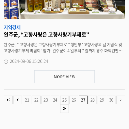
지역경제
완주군, “고향사랑은 고향사랑기부제로”
완주군 , “ 고향사랑은 고향사랑기부제로 ” 행안부 ‘ 고향사랑의 날 기념식 및
고향사랑기부제 박람회 ’ 참가 완주군이 4 일부터 7 일까지 경주 화백컨벤션
센터에서 열리는 ‘ 제 2 회 고향사랑의 날 기념식 및 고향사랑기부제 박람회 ’
2024-09-06 15:26:24
에 참가해 홍보활동을 펼친다 . 행정안전부가 주최하는 이번 행사는 국가기념
일 ‘ 고향사랑의 날 (9.4)’ 을 맞아 두 번째로 개최하는 행사로 추석연휴를 앞두
고 고향사랑 기부를 촉진하며 , 고향사랑 기부자에게 감사의 마음을 전달한다 .
MORE VIEW
주요 행사는 기념식 , 우수사례 경진대회 , 기부자 초청행사 등이 있으며 , 전국
자치단체들이 참가해 고향사랑기부제 방법과 혜택 , 답례품 등을 한눈에 볼 수
있는 홍보부스들이 운영된다 . 완주군은 흑곶감 , 감식초 , 생강편강 등 지역을
대표하는 특산품과 도자기접시 , 향기천연가습제 , 티코스터 등 다양한 제품의
21
22
23
24
25
26
27
28
29
30
답례품을 선보이고 , 현미두부과자 , 김부각 등 시식행사를 열어 완주군의 답례
품을 알렸다 . 특히 , ‘ 완주고향사랑 ’ 카카오채널 친구추가 이벤트와 현장에
서 10 만 원 이상 기부 시 추가로 3 만 원 상당의 답례품을 제공하는 답례품 1+1
제공 이벤트를 진행해 참가자들에게 큰 호응을 받았다 . 유희태 완주군수는
“ 제 2 회 고향사랑의 날을 계기로 고향에 따뜻한 마음을 전할 수 있는 고향사