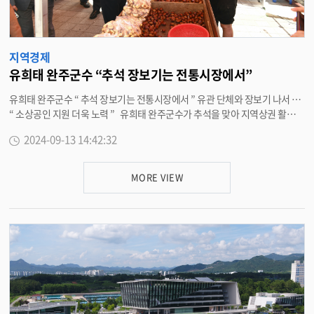
지역경제
유희태 완주군수 “추석 장보기는 전통시장에서”
유희태 완주군수 “ 추석 장보기는 전통시장에서 ” 유관 단체와 장보기 나서 …
“ 소상공인 지원 더욱 노력 ” 유희태 완주군수가 추석을 맞아 지역상권 활성화
와 서민경제를 살리기 위해 전통시장 장보기를 실시했다 . 13 일 진행된 장보
2024-09-13 14:42:32
기에는 유희태 군수를 비롯해 유의식 완주군의회 의장 , 군의원 , ( 사 ) 전북경
제살리기 도민회의 완주지부 외 유관 단체 , 시장 상인회 , 공무원 등 50 여 명도
함께했다 . 이들은 삼례시장과 봉동생강골시장을 찾아 상인들을 격려하고 ,
MORE VIEW
제수용품과 생필품 등을 구매하는 장보기 행사를 진행했다 . 또한 시장에 나온
주민들에게 장바구니를 나눠주며 전통시장을 홍보했다 . 현재 완주군은 지난
9 일부터 완주사랑 상품권을 사용하면 사용금액의 10% 를 돌려주는 캐시백
지원을 진행 중이다 . 예산 소진시까지 진행되는 캐시백 지원을 통해 소비 진작
에 크게 기여할 것으로 기대하고 있다 . 장보기 행사는 14 일 고산미소시장에
서도 진행될 예정이다 . 유희태 완주군수는 “ 올해 호우로 인한 재난 , 장기화
된 경제위기와 폭염으로 여느 때보다 어려운 추석 명절이지만 , 재난을 극복한
것처럼 전통시장 , 골목상권이 다시 활기를 찾을 수 있도록 많은 군민이 찾아주
시길 바란다 ” 며 “ 완주군도 지역경제의 중심인 전통시장과 지역 소상공인의