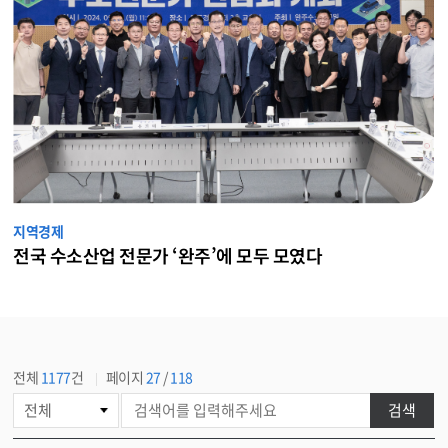
지역경제
전국 수소산업 전문가 ‘완주’에 모두 모였다
전체
1177
건
페이지
27
/
118
게
검색
시
물