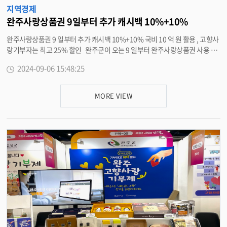
한국가스안전공사 센터장과 송길목 한국전기안전공사 부원장은 수소용품 법
지역경제
정검사 운영현황과 ESS 산업의 시장 동향과 사용 후 배터리 산업을 새롭게 제
완주사랑상품권 9일부터 추가 캐시백 10%+10%
안했다 . 이어 전북대 이중희 교수와 유동진 교수 , 심중표 군산대 교수는 “ 수
완주사랑상품권 9 일부터 추가 캐시백 10%+10% 국비 10 억 원 활용 , 고향사
소기업들이 완주에 안착하기 위해서는 인력 공급이 선행돼야 한다 ” 며 맞춤형
랑기부자는 최고 25% 할인 완주군이 오는 9 일부터 완주사랑상품권 사용 시
인력양성 계획이 체계적으로 수립되어야 한다고 강조했다 . 완구군 소재 수소
기존 10% 선할인에 추가 캐시백 10% 를 지급하며 총 20% 로 할인폭을 확대
기업들의 애로사항을 청취하는 자리에서는 윤영길 일진하이솔루스 전무와 김
2024-09-06 15:48:25
한다 . 이번 추가 캐시백은 완주군 특별재난지역 선포로 행정안전부에서 상품
기범 플라스틱 옴니엄 이사는 수소저장용기 시험인증을 위한 다양한 지원책
권 위기대응 사업으로 국비 10 억 원을 추가 지원받은데 따른 것이다 . 추가 캐
마련을 , 전재홍 AES Tech 대표는 암모니아를 활용한 수소생산 실증 , 심규정
시백은 완주 가맹점에서만 적용되고 , 기간은 예산 소진시까지다 . 완주사랑
BTE 대표는 완주에서 터 잡은 스타트업이 성장할 수 있는 다양한 프로그램 마
MORE VIEW
카드는 현재 관내 3,400 여 개의 가맹점에서 연 200 만 원까지 사용할 수 있으
련을 , 전희권 비나에프씨엠 대표는 연료전지 소재부품 · 시스템 산업 육성의
며 특히 추석에는 추가 50 만 원까지 가능하다 . 추가 캐시백으로 추석 및 지속
필요성을 언급했다 . 유희태 완주군수는 “ 이렇게 많은 기업 · 기관 · 대학 전
적인 물가 상승에 따른 가계 부담을 완화 하는데 도움을 줄 것으로 예상된다 .
문가들이 한자리에 모여 완주군 수소산업 발전을 위해 논의하게 되어 매우 뜻
특히 , 완주군은 고향사랑기부자에게 5% 추가 캐시백을 지원하고 있어 고향사
깊게 생각한다 ” 며 “ 기업 애로사항을 선제적으로 해결하고 제안해 주신 다양
랑기부자는 최고 25% 의 할인 혜택을 받을 수 있다 . 유희태 완주군수는 “ 연
한 사업을 폭넓게 검토해 명실공히 수소산업 선도도시로 도약하겠다 ” 고 말했
휴기간 완주사랑상품권의 많은 사용을 통해 이번 집중호우 , 폭염 등으로 어려
다 . <담당부서 수소신산업담당관 290-2429> (() => { window.addoncrop
움을 겪고 있는 소상공인 및 군민들에게 조금이나마 위로가 되고 위축된 소비
Extensions = window.addoncropExtensions || []; window.addoncropE
심리를 살려 지역경제에 도움이 되길 기대한다 ” 고 말했다 . <담당부서 경제
xtensions.push({ mode: 'emulator', emulator: 'Foxified', extension: { i
정책과 290-2414>
d: 44, name: 'YouTube 비디오 및 MP3 다운로드 프로그램', version: '17.3.
3', date: 'July 29, 2024', }, flixmateConnected: false, }); })();