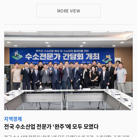
중 39 명이 합격의 영광을 안았다고 밝혔다 . 이외에도 현재 196 명이 2 차 면접
을 기다리고 있다 . 군과 완주군일자리지원센터 ( 완주로컬잡센터 , 완주여성
MORE VIEW
새로일하기센터 , 고용지원단 ) 가 추진한 완주군 일자리박람회에는 구직자 1,
500 여 명이 참여하는 등 큰 성황을 이뤘다 . 완주산업단지에 위치한 기업을
포함해 테크노밸리 제 2 산단 입주예정기업 , 공사 및 공단 등 직 · 간접적으로
100 여 개 기업이 참여했다 . 또한 완주군에 들어선 수소용품검사지원센터와
에너지저장장치 (ESS) 안전성평가센터를 각각 운영하는 한국가스안전공사와
한국전기안전공사를 비롯해 한국국토정보공사도 입사상담관을 운영해 공기
업 입사를 꿈꾸는 청년들에게 많은 정보를 제공했다 . 특히 , 완주군에 새로 둥
지를 틀 기업들도 참여해 눈길을 끌었다 . 수소 관련 기업인 덕산에테르씨티 (
주 ) 와 한국화학융합시험연구원 (KTR) 이 채용설명회를 가졌으며 , ㈜ 로젠 ,
미원스페셜티케미칼 ( 주 ), ㈜ BTE 는 입사상담관을 운영해 구직자에게 일대
일 채용정보를 제공했다 . 유희태 완주군수는 “ 다수의 기업과 관련 기관 , 단
체에서 큰 도움을 줘 일자리박람회를 성공적으로 마칠 수 있었다 ” 며 “ 앞으로
기업유치와 더불어 적극적인 협업으로 더 많은 양질의 일자리를 제공할 수 있
도록 최선을 다하겠다 ” 고 말했다 . 한편 , 완주군과 군 일자리지원센터는 이
날 취업이 확정된 합격자들의 고용유지에 노력을 기울이고 , 구직자들에게는
적극적인 취업지원 서비스를 지속적으로 제공할 계획이다 . <담당부서 경제
정책과 290-2403>
지역경제
전국 수소산업 전문가 ‘완주’에 모두 모였다