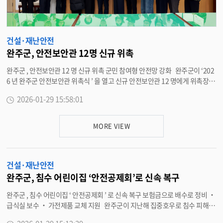
건설·재난안전
완주군, 안전보안관 12명 신규 위촉
완주군 , 안전보안관 12 명 신규 위촉 군민 참여형 안전망 강화 완주군이 ‘202
6 년 완주군 안전보안관 위촉식 ’ 을 열고 신규 안전보안관 12 명에게 위촉장을
수여했다 . 안전보안관은 안전신문고를 활용해 지역 내 안전 위험요인을 선제
2026-01-29 15:58:01
적으로 발굴 · 신고하고 , 각종 안전문화운동과 캠페인에 참여하는 등 안전한
지역사회 조성을 위해 2018 년부터 운영되고 있다 . 현재 34 명이 활동 중이며
, 지역사회 전반의 안전의식 제고와 안전문화 확산을 위해 이번에 12 명을 추가
MORE VIEW
로 위촉했다 . 신규 안전보안관들은 앞으로 생활 속 안전 위험요소를 발굴하고
, 군민과 행정을 잇는 안전 파수꾼 역할을 수행하게 된다 . 특히 주민 눈높이에
서 위험요소를 발견하고 개선을 유도함으로써 현장 중심의 실질적인 안전관리
건설·재난안전
체계 구축에 기여하고 있다 . 이날 위촉식에서는 안전보안관의 역할과 활동 방
향을 공유하고 , 안전문화 확산을 위한 결의의 시간도 함께 마련됐다 . 유희태
완주군, 침수 어린이집 ‘안전공제회’로 신속 복구
완주군수는 신규 안전보안관들에게 위촉장을 전달하며 “ 완주군은 인구 10 만
완주군 , 침수 어린이집 ‘ 안전공제회 ’ 로 신속 복구 보험금으로 배수로 정비 ‧
명을 달성하고 문화선도산단 추진 등으로 앞으로 더욱 성장할 것으로 기대된
급식실 보수 ‧ 가전제품 교체 지원 완주군이 지난해 집중호우로 침수 피해를
다 ” 며 “ 도시가 성장할수록 안전에 대한 철저하고 신속한 대응이 중요한 만큼
입은 관내 어린이집의 복구를 어린이집 안전공제회 보상제도를 통해 신속히
, 민과 관이 함께 힘을 모아 안전한 완주를 만들어 나가겠다 ” 고 말했다 . 완주