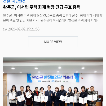
건설·재난안전
완주군, 이서면 주택 화재 현장 긴급 구호 총력
완주군 , 이서면 주택 화재 현장 긴급 구호 총력 유희태 군수 , 화재 피해 세대 방
문해 위로 및 긴급 지원 지시 완주군이 이서면에서 발생한 주택 화재 피해 가
구를 돕기 위해 긴급 구호 체계를 가동하고 현장 수습에 총력을 기울이고 있다 .
2026-02-02 15:21:53
30 일 완주군에 따르면 지난 29 일 오후 8 시 49 분경 이서면 이성리 원이성 마
을의 한 단독주택에서 화재로 주택 1 동이 전소되는 피해가 발생했으나 , 다행
히 인명피해는 없었다 . 화재 직후 완주군은 이서면사무소 직원을 현장에 급파
MORE VIEW
하고 , 소방 당국의 잔화 작업을 돕기 위해 굴삭기 2 대를 즉시 지원하는 등 신속
한 초동 대처에 나섰다 . 특히 피해 가구가 장애인 세대라는 점을 감안해 유 군
수는 30 일 오전 화재 현장을 직접 방문해 피해 주민을 위로하고 실질적인 지원
대책 마련을 지시했다 . 완주군은 즉시 원이성경로당에 임시거주지를 마련해
피해 주민들의 생활 불편을 최소화했으며 , 긴급구호물품 전달과 함께 긴급생
활지원금 등 공적 지원 방안을 다각도로 검토하고 있다 . 유희태 완주군수는 “
갑작스러운 화재로 삶의 터전을 잃은 주민의 상실감이 매우 클 것 ” 이라며 “ 특
히 장애인 세대가 일상으로 빠르게 복귀할 수 있도록 주거 안정과 긴급 지원에
최선을 다하겠다 ” 고 밝혔다 . 한편 , 완주군은 동절기 화재 예방을 위해 마을
별 소각 행위 금지 및 안전 수칙 홍보를 강화할 방침이다 . <담당부서 재난안전
과 290-2905>