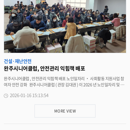
마을에 활력을 불어넣는 중요한 사업 ” 이라며 “ 앞으로도 빈집을 효율적으로
관리하고 다양한 방식으로 재활용해 ‘ 살기 좋은 명품 완주 ’ 를 만드는데 박차
를 가하겠다 ” 고 말했다 . <담당부서 건축과 290-2885>
건설·재난안전
완주시니어클럽, 안전관리 익힘책 배포
완주시니어클럽 , 안전관리 익힘책 배포 노인일자리 ‧ 사회활동 지원사업 참
여자 안전 강화 완주시니어클럽 ( 관장 김대권 ) 이 2026 년 노인일자리 및 사
회활동 지원사업 본격 추진에 앞서 참여자 안전관리 강화를 위해 ‘ 안전관리 익
2026-01-16 15:13:54
힘책 ’ 을 제작하고 , 관내 읍 · 면을 순회하며 참여자들에게 배포를 시작했다 .
안전관리 익힘책은 노인일자리 사업 참여 과정에서 발생할 수 있는 각종 안전
사고를 예방하고 , 참여자 스스로 안전수칙을 이해하고 실천할 수 있도록 돕기
MORE VIEW
위해 마련됐다 . 익힘책에는 ▲ 활동 전 · 중 · 후 안전수칙 ▲ 계절별 · 유형별
사고 예방 요령 ▲ 응급상황 발생 시 대처 방법 ▲ 산업안전 및 생활안전 기본
수칙 등이 알기 쉽게 정리됐다 . 특히 , 완주시니어클럽은 읍 · 면별 현장 방문