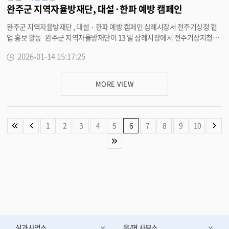
완주군 지역자율방재단, 대설·한파 예방 캠페인
완주군 지역자율방재단 , 대설 · 한파 예방 캠페인 삼례시장서 전주기상청 협
업 홍보 활동 완주군 지역자율방재단이 13 일 삼례시장에서 전주기상지청과
협업해 겨울철 대설 ‧ 한파 예방 캠페인을 실시하며 군민과 야외근로자 등 겨
2026-01-14 15:17:25
울철 취약계층을 대상으로 재난 예방 홍보 활동을 펼쳤다 . 이번 캠페인은 완
주군민을 대상으로 대설 ‧ 한파 대비 행동 요령과 한파 시 안전수칙 , 겨울철
교통사고 예방 등 생활 속 안전 정보를 알리기 위해 마련됐다 . 행사에 참여한
MORE VIEW
완주군 지역자율방재단원들은 국민 행동요령 전단지와 리플릿을 배포하며 안
전수칙을 안내하고 , 방한용품을 함께 전달하는 등 실생활에서 바로 활용할 수
있는 정보를 제공했다 . 완주군 지역자율방재단은 평소 재난취약지역 점검과
예방 활동을 꾸준히 이어오고 있으며 , 지난해 집중호우와 폭염 시에도 현장 안
1
2
3
4
5
6
7
8
9
10
전 점검과 응급복구 지원 등 다양한 재난 대응 활동을 수행하며 지역 안전망 구
축에 기여해 왔다 . 송중한 재난안전과는 “ 대설과 한파는 누구에게나 닥칠 수
있는 일상 재난이지만 , 작은 실천으로 피해를 충분히 줄일 수 있다 ” 며 “ 앞으
로도 계절별 재난 예방 활동을 통해 군민 모두가 안전해질 수 있도록 최선을 다
하겠다 ” 고 말했다 . ＜담당부서 재난안전과 ２９０－２９３４＞
실과사업소
읍/면 사무소