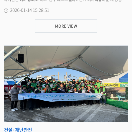
택 건설이 본격 추진될 전망이다 . 완주군 봉동읍 둔산리에 조성된 미니복합타
2026-01-14 15:28:51
운은 면적 39 만 4,819 ㎡ 규모로 , 수용 인구는 약 8,300 명이다 . 이곳에는 공
동주택 2,987 세대와 단독주택 333 세대를 비롯해 근린공원 · 소공원 , 녹지 ,
어린이집과 초 · 중학교 등 생활 · 교육 인프라가 함께 조성될 예정이다 . 그동
MORE VIEW
안 미니복합타운은 지방 부동산 경기 침체로 공동주택 건설이 지연되며 사업
추진에 어려움을 겪어 왔으나 , 최근 수소 국가산단 예비타당성 통과 등 산업단
지 개발 확대와 정주 여건 확충 필요성이 커지면서 사업이 재개 국면에 들어섰
다 . 공동주택은 민간 분양 방식으로 4 개 단지가 공급될 계획이며 , 단지별로
는 ▲ 1-BL 777 세대 ▲ 2-BL 667 세대 ▲ 3-BL 739 세대 ▲ 4-BL 804 세대다
. 지구단위계획에 따라 건폐율 60%, 용적률 230% 이하 , 최고 25 층 , 전용면
적 85 ㎡ 이하로 건설될 예정이다 . 특히 3·4 블록은 북측 학교 인접 구간에 중
층 (10 층 이하 ) 배치를 적용해 교육환경 보호와 주거 쾌적성을 함께 고려했다
. 특히 , 1-BL 의 경우 2022 년 5 월 사업계획 승인을 완료했으며 현재 사업주
는 공동주택 공사 진행을 위해 시공사 선정을 눈앞에 두고 있다 . 현재 푸르지오
와 더샵 등 일부 대형 브랜드와 협의 중인 것으로 알려졌다 . 완주군 관계자는
“ 수소특화 국가산업단지 조성 등으로 늘어나는 산업단지 종사자와 정주 수요
에 대응하기 위해 미니복합타운 공동주택 사업이 신속히 추진될 수 있도록 행
정적 지원을 이어가겠다 ” 며 “ 이번 사업을 통해 지역 내 주택 공급 확대와 지
역경제 활성화에도 긍정적인 효과가 있을 것으로 기대한다 ” 고 말했다 . ＜담
당부서 건축과 ２９０－２８７２＞
건설·재난안전