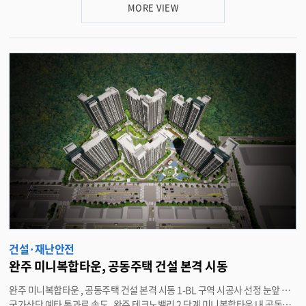
대한 경각심을 높이기 위해 매년 추진하고 있는 있다 . 지진 행동요령은 지진
MORE VIEW
발생 시 개인과 가족 , 이웃의 생명과 재산을 보호하기 위한 것으로 , 실내에서
는 탁자 아래로 몸을 보호하고 가스 · 전기 차단 여부를 확인한 뒤 흔들림이 멈
추면 안전한 장소로 대피하도록 안내하고 있다 . 또한 야외에서는 건물과 간판
, 전신주 등 낙하물로부터 떨어진 넓은 공간으로 이동하고 , 시장과 같은 다중
이용시설에서는 출입구 혼잡을 피하며 침착하게 대피하도록 하는 등 상황과
장소별 행동 요령을 구체적으로 설명하고 있다 . 유희태 완주군수는 “ 지진은
언제든지 발생할 수 있는 재난인 만큼 , 평소 행동요령을 숙지하는 것이 무엇보
다 중요하다 ” 며 “ 앞으로도 주민들이 각종 재난과 사고로부터 안전할 수 있도
록 안전관리에 최선을 다하겠다 ” 고 말했다 . ＜담당부서 재난안전과 ２９０
－２９３５＞
건설·재난안전
완주 미니복합타운, 공동주택 건설 본격 시동
완주 미니복합타운 , 공동주택 건설 본격 시동 1-BL 구역 시공사 선정 눈앞 …
국가산단 예타 통과로 속도 완주 테크노밸리 2 단계 미니복합타운 내 공동주