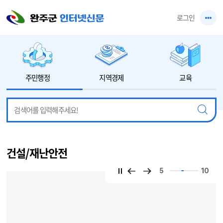
본문 바로가기
로그인
주민행정
지역경제
교육
건설/재난안전
5
10