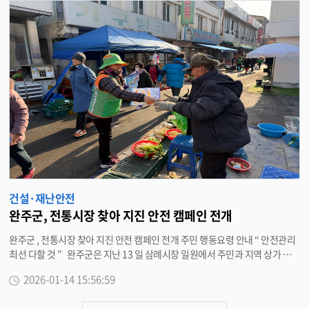
을 통해 익힘책을 단순 배포하는 것에 그치지 않고 , 참여자를 대상으로 한 노인
일자리사업 설명과 질의응답을 병행해 고령 참여자들의 이해도를 높이고 실질
적인 안전관리 역량을 강화하고 있다 . 김대권 완주시니어클럽 관장은 “ 노인
일자리 사업에서 가장 중요한 요소는 참여자의 안전 ” 이라며 “2026 년 사업
시작 전 사전 교육과 현장 중심의 안전관리 체계를 구축해 참여자들이 안심하
고 활동할 수 있는 환경을 만들겠다 ” 고 말했다 . 이어 “ 앞으로도 지속적인 안
전교육과 현장 점검을 통해 노인일자리 사업의 질을 높이고 , 지역사회와 함께
하는 안전한 일자리 환경 조성에 힘쓰겠다 ” 고 밝혔다 . <담당부서 경로장애
인과 290-2205>
건설·재난안전
완주군, 전통시장 찾아 지진 안전 캠페인 전개
완주군 , 전통시장 찾아 지진 안전 캠페인 전개 주민 행동요령 안내 “ 안전관리
최선 다할 것 ” 완주군은 지난 13 일 삼례시장 일원에서 주민과 지역 상가 상
인을 대상으로 지진 행동요령 홍보 활동을 실시했다 . 이번 홍보는 지진 발생 시
2026-01-14 15:56:59
주민들의 신속한 대응을 위해 마련됐다 . 이번 지진 안전 캠페인은 평상시 지
진 행동요령을 숙지해 재난 발생 시 피해를 최소화하고 , 주민들의 지진 안전에