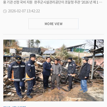
용 기관 선정 국비 지원 완주군시설관리공단이 조달청 주관 ‘2026 년 제 1 차
혁신제품 시범사용 기관 ’ 으로 선정돼 , 완주 공설공원묘지 내 경사로 구간에
2026-02-07 13:42:22
노면상황 분석 및 염수분사 자동제어 시스템을 도입한다 . 공단은 이번 사업을
통해 조달청으로부터 국비 1 억 800 만 원을 지원받아 공설공원묘지 묘역 내
경사로 구간에 해당 시스템을 설치할 계획이다 . 공설공원묘지는 경사로가 많
MORE VIEW
은 장소로 시설 특성상 겨울철 안전사고 위험이 높은 장소로 , 이번 혁신제품 도
입을 통해 겨울철 강설 및 결빙으로 인한 미끄럼 사고를 예방하고 보행자의 안
전한 이동 환경을 확보하는 데 크게 기여할 것으로 기대된다 . 이희수 이사장
은 “ 조달청 혁신제품 시범사용 기관 선정은 외부 재원을 적극 활용하여 군민
의 안전을 한층 강화할 수 있는 뜻깊은 기회 ” 라며 “ 앞으로도 이용객이 체감할
수 있는 안전하고 스마트한 시설환경을 조성해나가겠다 ” 고 말했다 . <담당
부서 시설관리공단 270-9904>