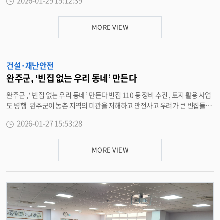
2026-01-29 15:12:39
마무리했다 . 사고는 지난해 9 월 7 일 새벽 삼례읍 소재 삼례어린이집 ( 원장
군은 앞으로도 안전보안관 운영을 통해 군민 참여형 안전관리 체계를 강화하
김정자 ) 에서 발생했다 . 갑작스러운 폭우로 인근에서 토사와 빗물이 유입되면
고 , 생활 속 안전문화가 자연스럽게 정착될 수 있도록 다양한 활동을 지속적으
서 급식실과 지하강당이 약 10cm 가량 침수되는 등 시설 피해가 발생했다 . 침
로 추진할 계획이다 . <담당부서 재난안전과 290-2902>
MORE VIEW
수로 인해 전기밥솥 , 공기청정기 등 일부 가전제품이 고장 났고 , 바닥 보일러
와 장판 훼손도 확인됐다 . 완주군은 피해 발생 직후 삼례읍 행정복지센터와
협조해 피해 신고 절차를 안내하고 , 해당 어린이집이 원활히 보상 처리를 받을
건설·재난안전
수 있도록 어린이집 안전공제회 접수 및 처리 과정 전반에 대한 행정적 지원을
실시했다 . 해당 어린이집은 완주군 지원으로 어린이집 안전공제회에 가입된
완주군, ‘빈집 없는 우리 동네’ 만든다
시설로 , 보험 심사를 거쳐 보험금을 지급받아 배수로 정비와 급식실 보수 ( 장
완주군 , ‘ 빈집 없는 우리 동네 ’ 만든다 빈집 110 동 정비 추진 , 토지 활용 사업
판 · 도배 · 보일러 등 ), 가전제품 교체 등 복구를 마무리했으며 현재 정상 운영
도 병행 완주군이 농촌 지역의 미관을 저해하고 안전사고 우려가 큰 빈집들을
중이다 . 완주군 관계자는 “ 이번 사례는 군 지원으로 가입한 어린이집 안전
정비하기 위해 ‘2026 년 농촌 빈집 정비 사업 ’ 을 본격적으로 추진한다 . 완주
공제회 제도가 재난 상황에서 실질적인 복구 지원 장치로 기능했음을 보여준
2026-01-27 15:53:28
군은 올해 총 5 억 원의 예산을 투입해 관내 빈집 110 동을 대상으로 정비사업
다 ” 며 “ 앞으로도 어린이집 안전관리 체계를 강화하고 , 재난 발생 시 신속한
을 시행한다 . 1 년 이상 거주하지 않거나 사용하지 않는 주택을 대상으로 슬레
대응을 통해 영유아 보육 공백이 발생하지 않도록 최선을 다하겠다 ” 고 말했
이트 지붕 빈집은 400 만 원 , 일반 빈집은 300 만 원의 보조금을 지원한다 . 또
다 . <담당부서 교육정책과 290-3874>
MORE VIEW
한 , 단순히 빈집을 허무는 것에 그치지 않고 , 철거된 부지를 마을 공동의 이익
을 위해 활용하는 ‘ 빈집 정비 후 토지 활용 사업 ’ 도 추진한다 . 철거 후 3 년 동
안 토지 소유자의 동의를 받아 ▲ 마을 공용 주차장 ▲ 마을 텃밭 등을 조성하
여 공익적으로 활용한다는 방침이다 . 사업참여를 희망하는 빈집 소유자는 건
축물이 위치한 해당 읍면 행정복지센터를 방문해 신청할 수 있다 . 군은 신청된
가구를 대상으로 우선순위를 결정해 3 월부터 본격적인 정비에 나설 예정이다
. 유희태 완주군수는 “ 방치된 빈집 정비는 안정한 주거 환경 조성뿐만 아니라