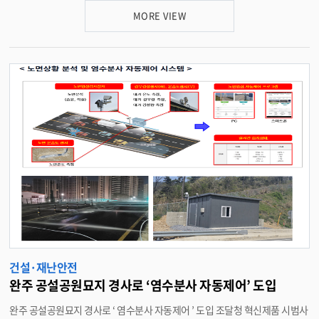
각종 사고를 사전에 차단하고 , 군민들이 안심하고 장을 볼 수 있는 환경을 조성
MORE VIEW
하기 위해 마련됐다 . 특히 점검의 객관성과 전문성을 높이기 위해 건축 · 소방
· 전기 · 가스 분야 민간 전문가들이 합동 점검단으로 참여했다 . 주요 점검 항
목으로는 ▲ 노후 시설물 관리 상태 ▲ 전기 · 가스 설비 안전성 ▲ 소방시설 작
동 여부 등이 집중적으로 다뤄졌다 . 군은 점검 결과 발견된 경미한 사항은 현장
에서 즉시 시정 조치했으며 , 보수 · 보강이 필요한 시설에 대해서는 명절 전까
지 신속히 개선될 수 있도록 사후 관리할 방침이다 . 이날 현장에서는 안전보
안관과 자율방재단이 참여한 ‘ 안전문화 캠페인 ’ 도 함께 열렸다 . 참가자들은
상인과 방문객들에게 화재 예방 수칙과 풍수해보험 안내가 담긴 홍보물을 배
부하며 , 생활 속 안전 실천의 중요성을 적극적으로 홍보했다 . 유희태 완주군
수는 “ 설 명절은 많은 인파가 몰리는 만큼 사전 점검을 통한 철저한 사고 예방
이 최우선 ” 이라며 “ 앞으로도 민관 협력 체계를 공고히해 군민의 생명과 재산
을 보호하고 , 안전한 지역 환경을 조성하는 데 행정력을 집중하겠다 ” 고 말했
다 . <담당부서 재난안전과 290-2905>
건설·재난안전
완주 공설공원묘지 경사로 ‘염수분사 자동제어’ 도입
완주 공설공원묘지 경사로 ‘ 염수분사 자동제어 ’ 도입 조달청 혁신제품 시범사