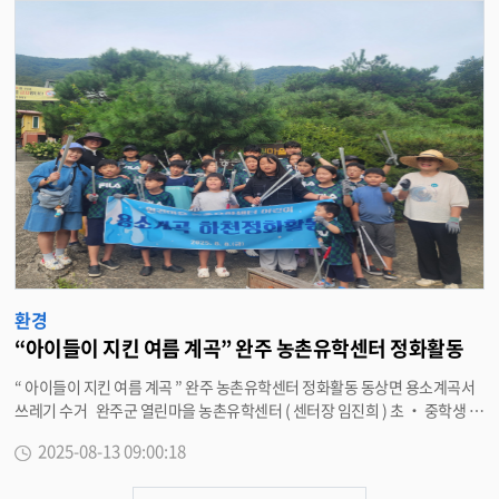
고스란히 돌아가고 있다 . 이에 더해 축산농가와 양식어가는 사료비 인상과 어
분 수입 증가로 경영 부담이 커지고 있으며 , 국내 사료 · 비료 업계도 생산량 감
소로 어려움을 겪고 있다 . 완주군과 헌정회는 이러한 문제 해결을 위해 포획
한 유해 어종을 사료 · 비료화해 저렴한 가격으로 농 · 어업인에게 공급하는 방
안을 추진한다 . 이를 통해 경영비 절감 , 폐기물 처리 비용 절감 , 환경오염 방지
, 생태계 복원 등 다각적인 효과를 기대하고 있다 . 양 기관은 이번 협약을 계기
로 ▲ 생태계 교란 어종 포획 · 수집 협업 체계 구축 ▲ 수매 어종의 사료 · 비료
화 통한 2 차 산업화 ▲ 유해 어종 낚시 등 생태 체험형 관광 개발 등을 함께 추
진하기로 했다 . 유희태 완주군수는 “ 이번 협약은 토속 어종 보호와 건강한 수
중생태계 복원을 위한 중요한 발걸음 ” 이라며 “ 앞으로도 유해 외래어종 퇴치
와 자원화를 통해 환경보호와 농 · 어가 소득 향상에 기여하겠다 ” 고 밝혔다 .
<담당부서 축산지원과 290-3241>
환경
“아이들이 지킨 여름 계곡” 완주 농촌유학센터 정화활동
“ 아이들이 지킨 여름 계곡 ” 완주 농촌유학센터 정화활동 동상면 용소계곡서
쓰레기 수거 완주군 열린마을 농촌유학센터 ( 센터장 임진희 ) 초 ‧ 중학생 2
0 여 명이 지난 8 일 동상면 용소계곡을 찾아 여름 피서객들이 버리고 간 쓰레
2025-08-13 09:00:18
기를 수거하는 하천 정화 활동을 펼쳤다 . 이날 학생들은 무더운 날씨에도 불
구하고 하천변에 버려진 각종 페트병 , 비닐봉지 , 생활 쓰레기 등을 꼼꼼하게