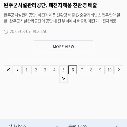
완주군시설관리공단, 폐전자제품 친환경 배출
완주군시설관리공단 , 폐전자제품 친환경 배출 E- 순환거버넌스 업무협약 일
환 완주군시설관리공단이 공단 내 전 부서에서 배출된 폐전기 · 전자제품을
친환경적으로 배출하며 자원순환 실천에 본격적으로 나섰다 . 이번 배출활동
2025-08-07 08:35:50
은 지난 6 월 환경부 인가 비영리 공익법인인 E- 순환거버넌스와 체결한 ‘E-Wa
ste Zero, 자원순환 실천을 위한 업무협약 ’ 의 후속 조치다 . 공단은 이번 배출
을 통해 사업장 내에서 발생하는 폐전기 · 전자제품의 회수 및 재활용을 추진
MORE VIEW
하고 , ESG 경영 실천과 자원 절약문화 확산에 기여할 계획이다 . 향후에는 가
정에서 발생하는 소형 전자제품까지 수거 대상을 확대해 군민과 함께하는 자
원순환 체계를 구축할 방침이다 . 이번 협약과 첫 배출을 계기로 양 기관은 ▲
폐전자제품 재활용 촉진 ▲ 자원순환을 위한 공동 홍보 및 캠페인 전개 ▲ 임직
1
2
3
4
5
6
7
8
9
10
원 대상 ESG 인식 제고 활동 등을 함께 추진해나갈 계획이다 . 유희태 완주군
수는 “ 이번 활동은 공공기관이 앞장서 자원순환을 실천함으로써 지속가능한
환경 조성을 위한 기반을 다졌다는 점에서 매우 의미가 크다 ” 며 “ 앞으로도 군
민과 함께하는 ESG 경영을 적극 확산하고 , 생활 속에서 자원 절약과 재활용 문
화를 정착시켜 나가겠다 ” 고 밝혔다 . <담당부서 시설관리공단 270-9904>
실과사업소
읍/면 사무소