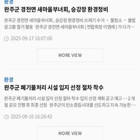
주민 지원에 적극 나서기로 했다 . 또한 , 시설 준공 이후에도 지속발전협의회
환경
를 연 2 회 이상 운영해 사업 진행 상황을 공유하고 추가 지원 방안을 지속적으
완주군 경천면 새마을부녀회, 승강장 환경정비
로 논의하기로 합의했다 . 완주군은 이번 협약 체결을 통해 그동안 제기돼 온
완주군 경천면 새마을부녀회 , 승강장 환경정비 쓰레기 수거 ‧ 물청소 ‧ 불법
가축분뇨 처리 문제를 해결하고 마을 간 갈등을 완화하게 됐다 . 유희태 완주
광고물 철거 활동 완주군 경천면 새마을부녀회 ( 연합회장 이명례 ) 가 다가오
군수는 “ 이번 협약은 행정과 축협 , 그리고 마을 주민들이 오랜 시간 논의와 협
는 추석 명절을 앞두고 관내 시내버스 승강장 환경정비 활동을 펼쳤다 . 새마
력을 통해 마련한 소중한 결과물 ” 이라며 “ 협약 내용이 충실히 이행돼 주민들
2025-09-17 16:07:06
을부녀회원들은 승강장 주변의 방치된 쓰레기 수거 , 물청소를 통한 청결 유지
의 우려를 덜고 지역의 발전으로 이어질 수 있도록 최선을 다하겠다 ” 고 밝혔
, 불법 광고물 철거 등 다양한 환경 정비 작업을 실시했다 . 특히 , 이른 아침부
다 . <담당부서 환경위생과 290-3903>
터 시작된 정비 활동에도 회원들이 적극 참여해 깨끗한 경천면 만들기에 앞장
MORE VIEW
섰다 . 이번 정비 활동은 지난 5 월에 이어 두 번째로 진행된 것으로 , 추석을 맞
아 귀성객과 주민들에게 깨끗하고 쾌적한 대중교통 환경을 제공하기 위해 마
련됐다 . 이승희 경천면장은 “ 바쁜 일정에도 불구하고 승강장 환경정비에 참
환경
여한 새마을 부녀회장님들께 감사드린다 ” 며 “ 더욱더 깨끗하고 아름다운 경
천면으로 가꾸기 위해 최선을 다하겠다 ” 고 말했다 . <담당부서 경천면 290-
완주군 폐기물처리 시설 입지 선정 절차 착수
3776>
완주군 폐기물처리 시설 입지 선정 절차 착수 입지 선정 계획 공고 예고 … 2 개
월 공모 진행 후 최종 선정 완주군이 탄소중립시대를 선도하고 지속 가능한 미
래도시 구현을 위해 ‘ 친환경 폐기물 매립 시설 ’ 건립을 위해 나선다 . 군은 보
2025-09-16 16:26:42
은매립장 및 완주군 내 사업장 폐기물을 처리할 폐기물 매립시설의 신규 입지
를 찾기 위한 ‘ 완주군 폐기물처리 ( 매립 ) 시설 입지 선정 계획 ’ 을 오는 18 일
공고할 계획이다 . 신설 예정인 폐기물 매립시설은 비봉면 보은매립장 내 불법
MORE VIEW
폐기물 92 만 톤과 완주군 내 사업장 폐기물 19 만 톤의 안정적이고 효율적인