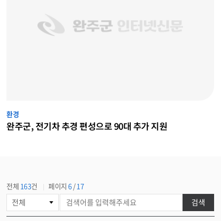
환경
완주군, 전기차 추경 편성으로 90대 추가 지원
전체
163
건
페이지
6
/
17
게
검색
시
물