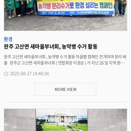
환경
완주 고산면 새마을부녀회, 농약병 수거 활동
완주 고산면 새마을부녀회 , 농약병 수거 활동 마을별 캠페인 전개하며 분리 배
출 완주군 고산면 새마을부녀회 ( 연합회장 이경순 ) 가 지난 26 일 지역 환경
보호를 위한 농약병 수거 캠페인을 실시했다 . 이번 활동에는 부녀회원 37 명
2025-08-27 14:48:34
이 참여해 각 마을을 돌며 사용된 농약병을 수거하고 , 고산면행정복지센터 인
근에서 분리 배출 작업을 진행했다 . 회원들은 올바른 폐기물 처리로 환경 오염
을 줄이고 , 깨끗한 마을 만들기에 힘을 보탰다 . 이경순 연합회장은 “ 고산면
MORE VIEW
을 쾌적하고 안전한 공간으로 가꾸는 데 함께할 수 있어 매우 뜻깊다 ” 며 “ 앞
으로도 모든 부녀회원이 지역의 주인이라는 마음으로 꾸준히 환경 개선 활동
을 이어가겠다 ” 고 밝혔다 . 유지숙 고산면장은 “ 바쁜 일상과 무덥고 습한 날
씨속에서도 지역을 위해 자발적으로 참여해주신 회원분들께 감사드린다 ” 며
“ 면에서도 지속적인 관심과 지원을 아끼지 않겠다 ” 고 말했다 . <담당부서
고산면 290-3626>