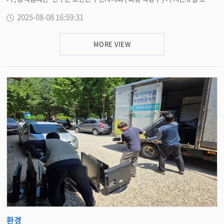
고산면 세심정 일대에서 ‘ 클린 고산 ’ 정화 운동을 추진하며 지역 환경 개선에
2025-08-08 16:59:31
나섰다 . ‘ 클린 고산 ’ 은 고산면 주민자치회가 매년 정기적으로 추진해 온 대
표 환경 정화 활동으로 , 주민이 주도하는 지속 가능한 마을 가꾸기 캠페인으로
자리 잡고 있다 . 이날 행사는 덥고 습한 날씨와 바쁜 일정에도 불구하고 , 주민
MORE VIEW
자치위원 25 여 명이 참여해 세심정 주변 하천에 버려진 쓰레기를 수거하고 잡
풀을 제거하는 등 대대적인 환경 정화 활동에 구슬땀을 흘렸다 . 특히 휴가철
을 맞아 피서객과 지역 주민을 대상으로 자체 방역캠페인을 함께 실시 하며 , 청
결하고 안전한 휴식 공간 마련에 힘썼다 . 박병주 주민자치회장은 “ 깨끗한 환
경이 주민 모두의 삶의 질을 높이는 첫걸음 ” 이라며 “ 앞으로도 주민들과 함께
지속적인 정화 활동을 이어가겠다 ” 고 말했다 . 유지숙 고산면장은 “ 매년 클
린 고산 캠페인을 통해 지역을 더욱 쾌적하게 만들어 주신 주민자치회에 감사
드린다 ” 며 “ 주민이 주도하는 살기 좋은 고산을 함께 만들어 나가자 ” 고 전했
다 . <담당부서 고산면 290-3626>
환경