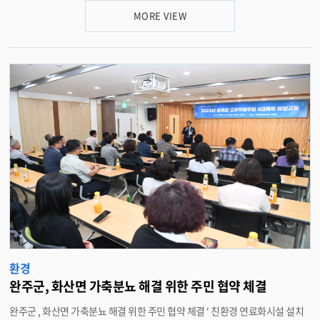
한 사업이다 . 공원에는 ▲ 웰컴 - 밤샘라운지 ( 주차장 , 화장실 , 야외무대 등 )
MORE VIEW
▲ 황토 ( 습식 ) 포장 탐방로 (1.2km) ▲ 숲속 놀이터와 꽃밭 ▲ 전통정자 쉼터
등이 조성됐다 . 완주군은 자연훼손을 최소화하면서 휴식과 탐방이 공존하는
자연친화형 생태공원 조성에 주력했다 . 준공식은 만경강 발원샘 생태공원 웰
컴 - 밤샘라운지에서 열리며 , 유희태 완주군수를 비롯해 지역 의원 , 주민 , 관
계자들이 참석해 사업 경과보고 , 기념사 , 축사 , 테이프 커팅 등이 진행될 예정
이다 . 유희태 완주군수는 “ 이번 준공은 만경강 발원샘의 정체성을 확립하고
, 생태관광 활성화를 통해 지역에 새로운 활력을 불어넣는 계기가 될 것 ” 이라
며 기대감을 밝혔다 . <담당부서 자원순환과 290-2662>
환경
완주군, 화산면 가축분뇨 해결 위한 주민 협약 체결
완주군 , 화산면 가축분뇨 해결 위한 주민 협약 체결 ‘ 친환경 연료화시설 설치