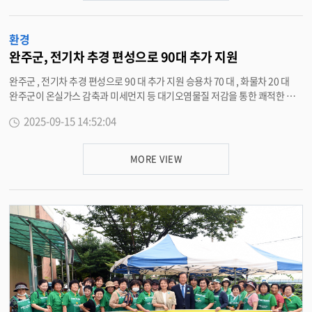
처리를 위한 것으로 , 약 2 개월간의 입지 공모를 진행 후 폐기물매립시설이 들
어설 입지를 최종 선정할 계획이다 . 군은 입지선정계획 결정 ‧ 공고 후 입지
환경
선정위원회를 구성해 ▲ 입지후보지 타당성 조사 ▲ 전략환경영향평가 등을
종합적으로 검토해 최종 부지를 결정한다 . 이후 기본계획 수립 , 지방재정투자
완주군, 전기차 추경 편성으로 90대 추가 지원
심사 , 실시설계 , 환경영향평가 등 행정절차를 거쳐 공사에 착수할 예정이다 .
완주군 , 전기차 추경 편성으로 90 대 추가 지원 승용차 70 대 , 화물차 20 대
선정 지역에는 매립장 시설설치비용의 20% 범위에서 주민편익시설이 설치되
완주군이 온실가스 감축과 미세먼지 등 대기오염물질 저감을 통한 쾌적한 대
고 , 매년 폐기물 반입수수료의 20% 범위에서 주민지원기금을 지원받게 된다
기환경 조성을 위해 국비를 추가 확보함에 따라 , 2025 년 제 4 회 추가경정예
. 폐기물 매립시설 입지를 희망하는 지역에서는 신청부지 경계로부터 2km 이
2025-09-15 14:52:04
산을 통해 하반기 전기자동차 보급사업을 확대 시행한다 . 올해 완주군은 총
내 주민등록상 세대주를 대상으로 50% 이상의 주민 동의를 얻은 법인 , 단체 ,
사업비 31 억 8,330 만 원을 투입해 전기자동차 197 대 ( 승용 123 대 , 화물 74
마을 대표 등이 11 월 17 일까지 구비서류를 갖춰 완주군 자원순환과로 방문
대 ) 를 지원했다 . 그러나 전기차 수요 증가와 함께 청년 · 생애 최초 , 다자녀
접수하면 된다 . 임동완 자원순환과장은 “ 보은매립장 불법 방치 폐기물에 대
MORE VIEW
가구 대상 국비 추가 지원 정책으로 국비가 조기 소진되자 , 완주군은 전북특별
한 근본적 해결과 관내 사업장에서 발생하는 폐기물처리를 위해 꼭 필요한 시
자치도에 추가 지원을 요청했다 . 이에 지난 8 월 국비 6 억 1,694 만 원 , 도비
설인 만큼 주민 여러분의 적극적인 협조를 부탁드린다 ” 고 밝혔다 . <담당부
2 억 2,057 만 원 등 총 8 억 3,751 만 원을 추가 확보해 추경 예산에 반영 , 전기
서 자원순환과 290-2680>
자동차 90 대 ( 승용 70 대 , 화물 20 대 ) 를 추가로 지원할 수 있게 됐다 . 이에
따라 그동안 상 · 하반기 연 2 회에 걸쳐 진행되던 보조금 지원을 올해는 총 3
회로 늘려 더 많은 군민들이 혜택을 받을 수 있게 됐다 . 승용 전기차는 15 일부
터 , 화물 전기차는 22 일부터 각각 접수하며 , 자세한 사항은 완주군 홈페이지
고시 · 공고란에서 확인할 수 있다 . 임동완 자원순환과장은 “ 전기차 수요증
가에 부응하고 , 대기질 개선과 탄소중립실현을 위해 전기자동차 보급사업을
지속적으로 추진하겠다 ” 고 밝혔다 . <담당부서 자원순환과 290-2664>