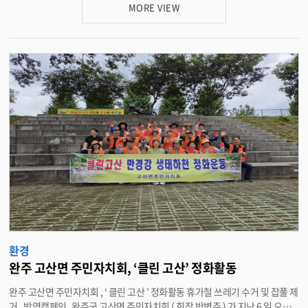
수거하며 구슬땀을 흘렸다 . 동상면 용소계곡은 물이 깨끗하고 주차장이 있어
MORE VIEW
여름이면 물놀이 피서객들로 각광받는 곳이다 . 열린마을 농촌유학센터는 동
상면 원신마을에 위치하고 있으며 , 예절과 인성교육 , 또래들과 더불어 사는
삶을 경험하는 대가족형 농촌유학센터다 . 임진희 센터장은 “ 아이들이 직접
땀 흘려 자연을 지키는 활동을 통해 환경의 소중함을 깨닫는 좋은 기회가 됐길
바란다 ” 며 “ 앞으로도 아이들이 지역사회에 기여하고 건강한 환경보존 의식
을 가지고 성장할 수 있도록 다양한 체험 활동을 이어가겠다 ” 고 밝혔다 . <담
당부서 동상면 290-3756>
환경
완주 고산면 주민자치회, ‘클린 고산’ 정화활동
완주 고산면 주민자치회 , ‘ 클린 고산 ’ 정화활동 휴가철 쓰레기 수거 및 잡풀 제
거 , 방역캠페인 완주군 고산면 주민자치회 ( 회장 박병주 ) 가 지난 6 일 오전 ,