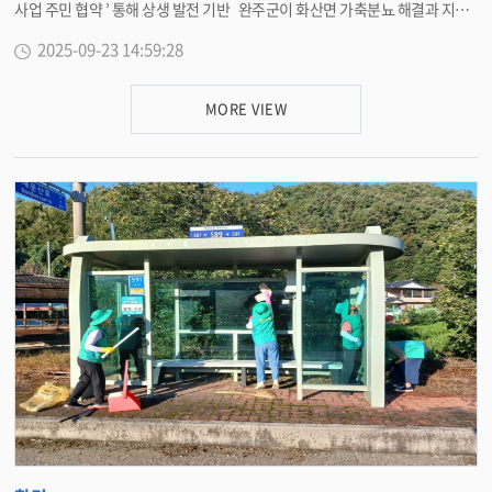
사업 주민 협약 ’ 통해 상생 발전 기반 완주군이 화산면 가축분뇨 해결과 지역
주민과의 상생 발전을 위해 큰 걸음을 내디뎠다 . 19 일 완주군은 군청 전략회
2025-09-23 14:59:28
의실에서 화산면 운곡리 수실 · 돈의 · 부현마을 주민 , 전주김제완주축산업협
동조합 , 친환경 연료화시설 설치사업 지속발전협의회와 함께 ‘ 친환경 연료화
시설 설치사업 주민 협약 ’ 을 체결했다 . 이번 협약식에는 유희태 완주군수를
MORE VIEW
비롯해 김규성 완주군의회 산업건설위원장 , 김창수 전주김제완주축협 조합장
, 마을 이장과 주민 대표 등 20 여 명이 참석해 상생과 협력의 뜻을 함께했다 .
화산면 일대는 그동안 축산농가의 가축분뇨 처리 지연으로 악취 문제가 꾸준
히 제기돼 왔다 . 완주군은 이 문제를 근본적으로 해결하기 위해 2024 년 3 월
전북특자도 컨소시엄 규제특례 사업으로 선정된 전주김제완주축협 주관의 친
환경 연료화시설 설치사업을 적극 추진해왔다 . 이 사업은 하루 120 톤의 우분
을 처리할 수 있는 고체연료 생산시설을 화산면 운곡리 421 번지 일원에 설치
하는 것으로 , 총사업비 318 억 원을 투입해 내년 하반기 착공 후 2029 년 준공
을 목표로 하고 있다 . 완주군은 지난 1 년간 10 여 차례의 지속발전협의회를
열고 수차례 주민 설명회를 개최하며 , 사업 부지 선정에서부터 악취 저감 대책
과 지원 방안까지 꼼꼼하게 논의해왔다 . 이번 협약에는 그동안의 협의 결과가
담겼다 . 완주군은 수실 · 돈의 · 부현마을을 위한 지원사업을 추진하고 , 도로
포장 등 마을 도로 개선 사업도 병행하기로 했다 . 이를 통해 사업 추진에 따른
주민 불편을 최소화하고 마을 발전을 돕겠다는 방침이다 . 전주김제완주축협
은 대기방지시설을 정기적으로 점검하고 주민들이 직접 참관할 수 있도록 해
시설 운영의 투명성을 높이는 한편 , 퇴비 무료 지원과 마을 발전기금 조성 등