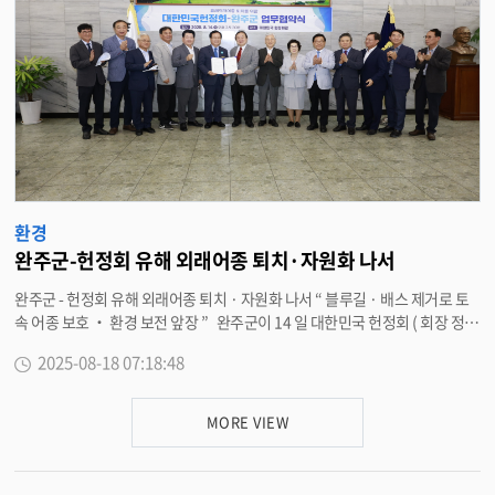
환경
완주군-헌정회 유해 외래어종 퇴치·자원화 나서
완주군 - 헌정회 유해 외래어종 퇴치 · 자원화 나서 “ 블루길 · 배스 제거로 토
속 어종 보호 ‧ 환경 보전 앞장 ” 완주군이 14 일 대한민국 헌정회 ( 회장 정대
철 ) 와 손잡고 토종 어종을 위협하는 블루길 · 배스 등 생태계 유해 어종 퇴치
2025-08-18 07:18:48
와 자원화를 위한 업무협약을 체결했다 . 블루길과 배스는 약 40 년 전 국내에
유입된 뒤 토착화 단계에 이른 대표적 생태계 교란 어종으로 , 하천과 저수지 등
에서 최상위 포식자로 군림하며 토종 치어 · 새우류 등을 무분별하게 포식해왔
MORE VIEW
다 . 환경부는 이들을 생태계 유해 어종으로 지정해 관리 중이다 . 정부와 지자
체가 포획 장려금을 지급하고 있으나 , 소규모 예산 한계로 지속적인 퇴치가 어
려운 실정이다 . 그 결과 피해는 양식 어가와 농업용수를 사용하는 농업인에게