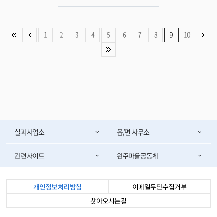
의 도시 기능 회복과 지속 가능한 지역 발전을 목표로 했다 . 이를 위해 환경 개
선 , 골목길 정비 , 거점시설 조성 등 다양한 사업을 진행하며 지역의 생활환경
을 한 단계 높였다 . 이번에 준공된 ‘ 새원복합어울림센터 ’ 는 북카페 , 커뮤니
티 공간 , 동아리방 , 작은체육관 등 다양한 시설을 갖춘 복합문화공간으로 조
1
2
3
4
5
6
7
8
9
10
성됐다 . 군은 이 시설이 주민들의 소통과 교류를 촉진하고 , 공동체 회복과 지
역경제 활성화의 거점 역할을 할 것으로 기대하고 있다 . 유희태 완주군수는 “
새원복합어울림센터는 단순한 건물이 아니라 , 도시재생의 중심이자 상관면의
새로운 활력을 불어넣을 원동력 ” 이라며 “ 앞으로도 지속 가능한 도시재생을
위해 최선을 다해 주민 삶의 질 향상과 지역 발전을 이끌겠다 ” 고 말했다 . <담
당부서 건설도시과 290-2889>
실과사업소
읍/면 사무소
관련사이트
완주마을공동체
개인정보처리방침
이메일무단수집거부
찾아오시는길