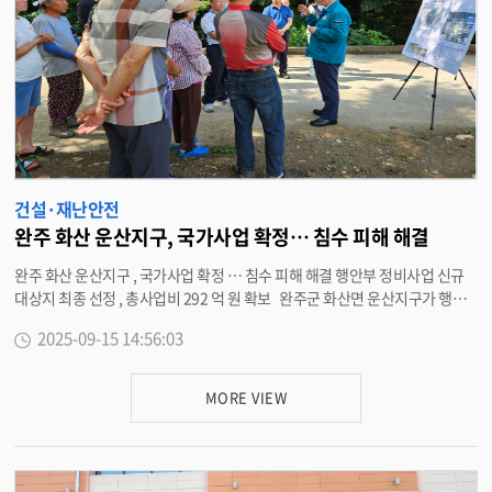
동읍이 될 수 있도록 최선을 다할 것 ” 이라며 “ 앞으로도 지역사회 안전을 위해
봉동읍과 긴밀하게 협력해 나가겠다 ” 고 말했다 . <담당부서 봉동읍 290-34
49>
건설·재난안전
완주 화산 운산지구, 국가사업 확정… 침수 피해 해결
완주 화산 운산지구 , 국가사업 확정 … 침수 피해 해결 행안부 정비사업 신규
대상지 최종 선정 , 총사업비 292 억 원 확보 완주군 화산면 운산지구가 행정
안전부에서 추진하는 ‘2026 년 자연재해위험개선지구 정비사업 ’ 신규 대상지
2025-09-15 14:56:03
로 최종 선정됐다 . 이번 사업은 상습 침수와 하천 범람으로 매년 반복되던 피
해를 근본적으로 해결하기 위한 것으로 , 총 292 억 원 ( 국비 50%, 지방비 5
0%) 이 투입된다 . 그동안 유희태 완주군수는 침수 피해가 잦았던 운산지구를
MORE VIEW
여러 차례 방문해 주민공청회와 현장행정을 통해 주민 의견을 적극 수렴했으
며 , 국회와 행정안전부 , 기획재정부 등 중앙부처를 직접 찾아 사업 필요성을
설명하고 국비 확보에 총력을 기울였다 . 운산지구는 2023 년 7 월과 2024 년
7 월 집중호우로 인해 고산천 인근 농경지가 침수 · 유실되는 피해가 연속적으