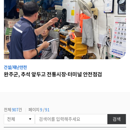
건설/재난안전
완주군, 추석 앞두고 전통시장·터미널 안전점검
전체
907
건
페이지
9
/
91
게
검색
시
물