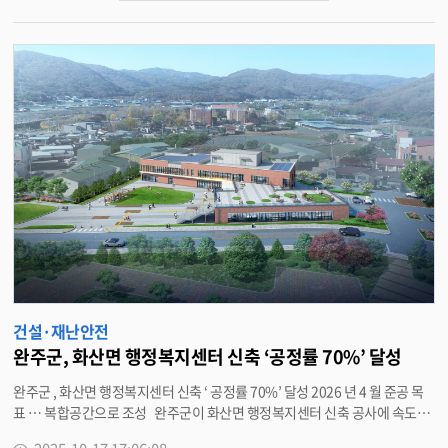
능이 중단되면서 전주시의 폐쇄관리 상태로 장기간 방치돼 있었다 . 그러나 2
022 년 11 월 완주군이 전북도 · 전주시와 함께 상생협력 1 차 사업으로 해당
부지를 개발사업 대상지로 발굴하면서 , 버려졌던 공간이 새로운 생명력을 갖
춘 지역의 힐링 거점으로 되살아나게 됐다 . 이번 사업은 2027 년까지 총사업
비 193 억 원 ( 도비 76 억 원 , 시비 58 억 원 , 군비 59 억 원 ) 투입해 추진된다 .
먼저 노후건물 철거를 시작으로 , 상관저수지 둘레 약 1.7km 에 산책로를 조
성하고 , 정수장 부지 (4 만 9,390 ㎡ ) 에는 야외무대 , 어린이 놀이터 , 야외 수
영장 , 힐링캠핑장 , 숲속산책로 등 자연친화형 여가시설을 단계적으로 조성할
계획이다 . 유희태 완주군수는 “ 상관저수지 일대를 자연과 문화 , 휴식이 어
우러진 힐링 명소로 탈바꿈시켜 지역주민과 방문객 모두가 즐길 수 있는 공간
으로 만들겠다 ” 며 “ 완주와 전주가 함께 성장하는 상생협력의 모범 모델로 완
성될 수 있도록 최선을 다하겠다 ” 고 밝혔다 . <담당부서 관광축제과 290-39
89>
건설·재난안전
완주군, 화산면 행정복지센터 신축 ‘공정률 70%’ 달성
완주군 , 화산면 행정복지센터 신축 ‘ 공정률 70%’ 달성 2026 년 4 월 준공 목
표 … 복합공간으로 조성 완주군이 화산면 행정복지센터 신축 공사에 속도를
내고 있다 . 올해로 사용 36 년째를 맞은 기존 청사는 노후화와 공간 협소 문제