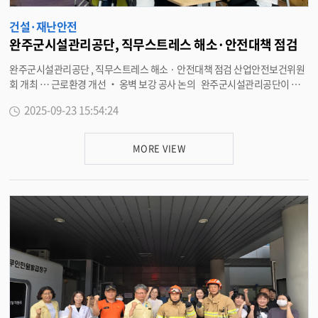
건설·재난안전
완주군시설관리공단, 직무스트레스 해소·안전대책 점검
완주군시설관리공단 , 직무스트레스 해소 · 안전대책 점검 산업안전보건위원
회 개최 … 근로환경 개선 ‧ 옹벽 보강 공사 논의 완주군시설관리공단이 최
근 근로자위원과 사용자위원 등 총 9 명이 참석한 가운데 ‘2025 년 3 분기 산업
2025-09-23 15:54:24
안전보건위원회 ’ 를 열고 주요 현안을 논의했다 . 이번 회의에서는 지난 분기
위원회에서 논의된 안건의 이행 결과를 점검하고 ▲ 직무스트레스 해소 프로
그램 운영 ▲ 공설공원묘지 4 묘역 경사면 토사 유실 방지를 위한 옹벽 보강 공
MORE VIEW
사 추진 등 근로환경과 시설안전 전반에 걸친 안건이 다뤄졌다 . 직무스트레스
해소 프로그램은 정신건강 상담과 체험활동을 중심으로 추진되며 , 향후 근로
자의 업무 효율성과 삶의 질 향상에 기여할 것으로 기대된다 . 또한 묘역 옹벽
보강 공사는 안전사고 예방과 쾌적한 이용 환경을 조성하기 위한 조치로 추진
된다 . 이희수 이사장은 “ 산업안전보건위원회를 통해 현장의 목소리를 반영
하고 , 근로자와 고객의 안전과 건강을 동시에 챙기는 것이 공단의 중요한 책무
” 라며 “ 앞으로도 근로자의 복지와 시설의 안전성을 함께 강화해 나가겠다 ”
고 밝혔다 . <담당부서 시설관리공단 270-9905>