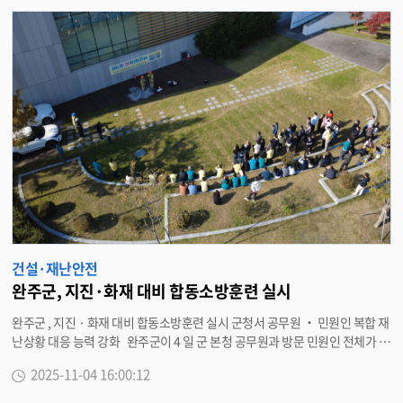
검
색
건설·재난안전
완주군, 지진·화재 대비 합동소방훈련 실시
완주군 , 지진 · 화재 대비 합동소방훈련 실시 군청서 공무원 ‧ 민원인 복합 재
난상황 대응 능력 강화 완주군이 4 일 군 본청 공무원과 방문 민원인 전체가 참
여한 가운데 ‘11 월 합동소방훈련 및 지진 ‧ 화재대비 민방위 대피 훈련 ’ 을 실
2025-11-04 16:00:12
시했다 . 이번 훈련은 지진 발생 후 화재로 이어지는 복합 재난상황을 가정해
진행됐다 . 참가자들은 지진 발생 신호에 따라 책상 밑으로 몸을 보호한 뒤 , 층