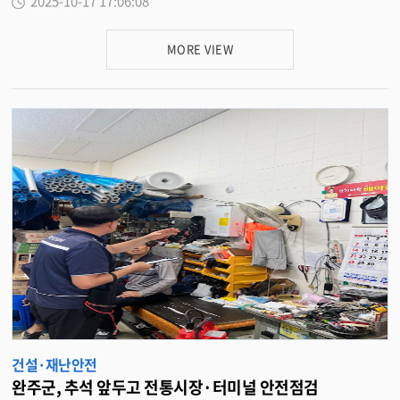
2025-10-17 17:06:08
로 늘어나는 복지 · 문화 · 행정 서비스 수요를 감당하기 어려운 상황이었다 .
이에 군은 주민의 생활 편의와 지역 균형발전을 위해 기초생활거점사업과 연
계한 화산면 행정복지센터 신축사업을 추진 중이다 . 지난 2 월 기공식을 시작
MORE VIEW
으로 본격 착공한 화산면 행정복지센터는 현재 공정률 70% 를 달성하며 당초
계획대로 순조롭게 공사가 진행되고 있다 . 새롭게 건립되는 행정복지센터는
연 면적 2,508 ㎡ 에 지상 2 층 규모로 , 오는 2026 년 4 월 준공을 목표로 하고
있다 . 지상 1 층에는 민원실 , 대강당 , 북카페 , 공유주방 2 층에는 작은도서관
, 체력 단련실 및 프로그램실 등이 들어설 예정이다 . 이를 통해 행정 서비스뿐
아니라 문화 ‧ 여가 ‧ 교육 기능까지 아우르는 복합공간으로 조성될 전망이
다 . 유희태 완주군수는 “ 화산면 행정복지센터는 주민들이 행정서비스를 더
편리하게 이용하고 , 일상 속에서 문화와 휴식을 함께 누릴 수 있는 생활거점 공
간으로 거듭날 것 ” 이라며 “ 공사 품질과 안전관리에 만전을 기하고 , 주민의
기대에 부응하는 청사를 완성하겠다 ” 고 밝혔다 . <담당부서 재정관리과 290
-2363>
건설·재난안전
완주군, 추석 앞두고 전통시장·터미널 안전점검