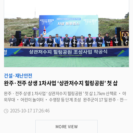
에서는 산사태로 인한 인명 매몰과 도로 단절을 가정해 소방 , 경찰 , 군부대 , 의
료기관 등이 참여해 구조 · 복구 · 통제 절차를 실제처럼 전개했다 . 훈련에 참
석한 유희태 완주군수는 “ 최근 기후변화로 인한 집중호우와 산사태 등 예측하
기 어려운 재난이 빈번하게 발생하고 있다 ” 며 “ 이번 훈련을 통해 실제 재난
상황에서도 신속하고 체계적인 대응이 이뤄질 수 있도록 지속적으로 대응체계
를 보완해 나가겠다 ” 고 밝혔다 . <담당부서 재난안전과 290-2905>
건설·재난안전
완주·전주 상생 1차사업 ‘상관저수지 힐링공원’ 첫 삽
완주 · 전주 상생 1 차사업 ‘ 상관저수지 힐링공원 ’ 첫 삽 1.7km 산책로 ‧ 야
외무대 ‧ 어린이 놀이터 ‧ 수영장 등 단계 조성 완주군이 17 일 완주 · 전주
상생 1 차 협약사업으로 추진 중인 ‘ 상관저수지 힐링공원 조성사업 ’ 착공식을
2025-10-17 17:26:46
갖고 , 지역 상생협력의 본격적인 출발을 알렸다 . 이날 착공식에는 유희태 완
주군수 , 유의식 완주군의회 의장 , 도의원 · 군의원 , 지역주민 등 300 여 명이
참석해 상생사업의 첫 삽을 함께 떴다 . 상관저수지와 정수장은 과거 전주시의
MORE VIEW
상수원으로 활용된 중요한 수자원이었으나 , 광역상수도 공급 이후 상수원 기