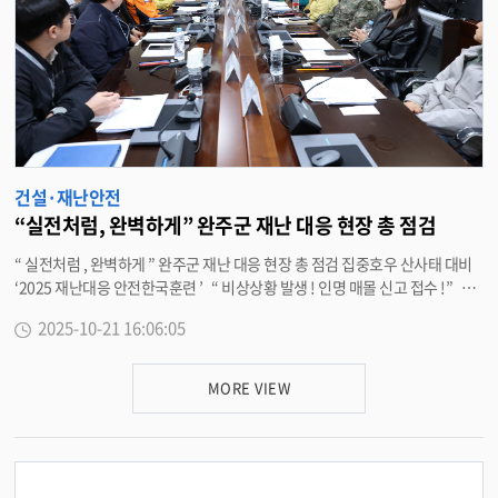
건설·재난안전
“실전처럼, 완벽하게” 완주군 재난 대응 현장 총 점검
“ 실전처럼 , 완벽하게 ” 완주군 재난 대응 현장 총 점검 집중호우 산사태 대비
‘2025 재난대응 안전한국훈련 ’ “ 비상상황 발생 ! 인명 매몰 신고 접수 !” 21
일 완주군 고산자연휴양림 일대가 순식간에 긴박한 현장으로 바뀌었다 . 완주
2025-10-21 16:06:05
군은 재난 발생 시 신속하고 체계적인 대응역량을 높이기 위해 이날 재난안전
상황실과 고산자연휴양림 일원에서 ‘2025 년 재난대응 안전한국훈련 ’ 을 진
행했다 . 이번 훈련은 집중호우로 인한 산사태 발생 상황을 가정한 실전형 훈
MORE VIEW
련으로 , 완주경찰서 · 완주소방서 · 완주군시설관리공단 등 16 개 유관기관과
단체가 함께 참여했다 . 토론훈련과 현장훈련이 이원 생중계 방식으로 동시에
운영돼 실제 재난현장을 방불케 하는 긴박한 상황 속에서 대응체계를 점검했
다 . 토론 훈련에서는 재난 초기 상황 전파 , 인명 구조 , 응급복구 , 주민 대피
등 단계별 대응 시나리오를 공유하며 기관 간 협업체계를 점검했고 , 이어 현장