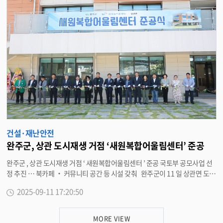
로 발생하는 등 대표적인 상습침수 지역이다 . 이번 사업을 통해 침수 위험 요
인을 근본적으로 해소함으로써 지역 주민의 안전을 확보하고 재난 예방 능력
을 크게 향상시킬 것으로 기대를 모으고 있다 . 정비사업은 지방하천인 고산천
의 종합 정비를 중심으로 ▲ 제방 및 호안 정비 ▲ 교량 재가설 ▲ 보 및 낙차공
설치 등을 추진한다 . 특히 , 2024 년도 재해복구비 ( 국비 ) 15 억 원을 활용해
지난 12 월 기본 및 실시설계 용역에 착수했으며 , 올해 말까지 설계를 완료하
고 내년 초 착공에 들어갈 예정이다 . 유희태 완주군수는 “ 이번 정비사업을 통
해 화산면 우월리 , 운산리 일원 상습침수 문제를 근본적으로 해소하여 지역주
민들이 자연재해로부터 안심하고 생활할 수 있도록 사업추진에 만전을 기하겠
다 ” 며 “ 사업이 차질 없이 추진돼 군민들이 자연재해 걱정 없이 안전하게 생활
할 수 있도록 행정력을 집중하겠다 ” 고 말했다 . <담당부서 재난안전과 290-
2932>
건설·재난안전
완주군, 상관 도시재생 거점 ‘새원복합어울림센터’ 준공
완주군 , 상관 도시재생 거점 ‘ 새원복합어울림센터 ’ 준공 국토부 공모사업 선
정 추진 … 북카페 ‧ 커뮤니티 공간 등 시설 갖춰 완주군이 11 일 상관면 도시
재생사업의 거점시설인 ‘ 새원복합어울림센터 ’ 의 준공식을 개최했다 . 이날
2025-09-11 17:20:50
준공식에는 유희태 완주군수 , 유의식 군의회 의장 , 도의원 , 군의원 , 기관단체
장 등 100 여 명의 주요 인사들이 참석해 새출발을 함께 축하했다 . 상관면 도
시재생사업은 2019 년 국토교통부 공모사업에 선정돼 추진된 것으로 , 구도심
MORE VIEW