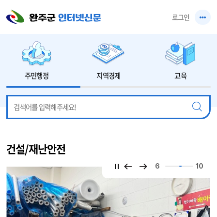
본문 바로가기
로그인
주민행정
지역경제
교육
건설/재난안전
6
10