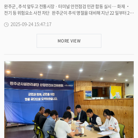
완주군 , 추석 앞두고 전통시장 · 터미널 안전점검 민관 합동 실시 … 화재 ‧
전기 등 위험요소 사전 차단 완주군이 추석 명절을 대비해 지난 22 일부터 23
일까지 민관 합동 안전점검을 실시했다 . 이번 점검은 추석 연휴기간 동안 이
2025-09-24 15:47:17
용객이 밀집하는 전통시장 , 터미널에 대해 화재 , 시설물 전기 등 다양한 위험
요소를 사전에 점검해 안전사고를 예방하고자 마련됐다 . 점검에는 완주군 소
관 실과를 비롯해 전북특별자치도 , 한국전기안전공사 , 민간 소방전문업체 ,
MORE VIEW
건축사 사무소 등 유관기관이 참여했다 . 완주군은 지난 17 일에는 가을 행락
철을 대비해 대둔산 케이블카 , 구름다리 등의 점검을 실시하는 등 관광객뿐만
아니라 주민들이 안전한 환경에서 활동할 수 있도록 안전사고 예방에 만전을
기하고 있다 . 송중한 재난안전과장은 “ 전통시장은 점포 밀집도가 높고 , 노후
시설이 많아 화재에 취약한 만큼 소방 , 전기부분에 집중적으로 점검했다 ” 며
“ 전통시장 상인 분들께서도 화재 안전에 더욱 주의 기울여 주시기를 부탁드린
다 ” 고 전했다 . <담당부서 재난안전과 290-2902>