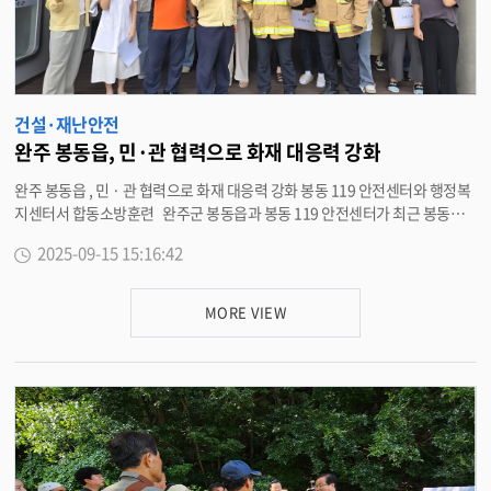
건설·재난안전
완주 봉동읍, 민·관 협력으로 화재 대응력 강화
완주 봉동읍 , 민 · 관 협력으로 화재 대응력 강화 봉동 119 안전센터와 행정복
지센터서 합동소방훈련 완주군 봉동읍과 봉동 119 안전센터가 최근 봉동읍
행정복지센터에서 화재발생에 대비한 합동소방훈련을 성공적으로 마무리했
2025-09-15 15:16:42
다 . 이번 훈련은 실제 화재 상황을 가정한 시나리오를 통해 주민과 직원의 안
전을 확보하고 , 피해를 최소화하기 위한 초기 대응 체계를 점검하고 강화하기
위해 마련됐다 . 훈련은 화재 신고 접수와 동시에 소방차와 구급차가 출동하는
MORE VIEW
것으로 시작됐다 . 봉동읍 자위소방대가 초기 화재 진화와 민원인 · 직원 대피
유도를 맡았으며 , 이어 도착한 봉동 119 안전센터 소방대원이 화재 진압 장비
를 활용해 화재를 완전히 진압하는 절차를 실습했다 . 또한 , 화재로 인한 부상
자 구조와 응급처치까지 포함해 실전과 같은 전 과정을 훈련하며 긴급 상황에
서의 협력 체계를 점검했다 . 윤당호 봉동읍장은 “ 이번 합동소방훈련을 통해
화재에 대한 경각심을 높이고 , 실제 화재 발생을 대비해 봉동읍과 봉동 119 안
전센터 간의 협력 체계를 한층 강화 할 수 있었다 ” 고 평가했다 . 봉동 119 안
전센터 관계자는 “ 민 · 관이 협력해 재난 상황에 효율적으로 대응해 안전한 봉