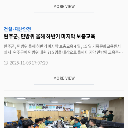
별로 배치된 직장민방위대원과 안내요원의 유도에 따라 신속하게 건물 밖으로
MORE VIEW
대피했다 . 군은 청내 방송을 통해 정확한 비상상황을 전달하고 , 건물 내 모든
출구를 개방해 원활한 대피가 이뤄지도록 했다 . 이후 야외 대피장소에서는 화
재진압 , 응급구호 , 심폐소생술 등 실습 중심의 안전교육이 완주소방서 전문
건설·재난안전
소방관의 지도 아래 진행됐다 . 송중한 재난안전과장은 “ 훈련을 통해 실제상
황 발생 시 비상상황에서도 침착하고 신속하게 대응할 수 있는 능력을 기르는
완주군, 민방위 올해 하반기 마지막 보충교육
것이 중요하다 ” 며 “ 일상에서 소방시설 및 안전장비의 위치를 확인해 비상 상
완주군 , 민방위 올해 하반기 마지막 보충교육 4 일 , 15 일 가족문화교육원서
황에서도 침착하게 대응할 수 있도록 지속적인 관심과 준비를 부탁드린다 ” 고
실시 완주군이 민방위 대원 715 명을 대상으로 올해 마지막 민방위 교육훈련
강조했다 . <담당부서 재난안전과 290-2939>
으로 보충 2 차 교육을 실시한다 . 보충 2 차 집합교육은 4 일 , 15 일 일정으로
2025-11-03 17:07:29
완주군 가족문화교육원에서 민방위 대원 333 명을 대상으로 실시된다 . 사이
버 보충교육은 지난 10 월 20 일부터 시작해 오는 30 일까지 382 명을 대상으
로 진행되고 있다 . 민방위 교육 내용으로는 민방위 제도의 이해와 심폐소생술
MORE VIEW
등 응급처치 교육 , 화재 대피요령 및 소화기 사용법 등 생활 속에서 실질적으로
필요한 내용의 교육이 진행된다 . 교육 대상은 만 20 세 (2005 년생 ) 부터 만 4
0 세 (1985 년생 ) 까지 총 715 명으로 ▲ 1~2 년차 민방위 대원은 집합교육 4
시간 ▲ 3~4 년차 민방위 대원은 사이버교육 2 시간 ▲ 5 년차 이상 민방위 대
원은 사이버교육 1 시간으로 진행된다 . 집합교육 및 사이버교육을 이수하지
않으면 ‘ 민방위기본법 ’ 제 29 조 제 1 항 제 3 호 및 같은 법 시행령 제 57 조에
따라 10 만 원의 과태료가 부과된다 . <담당부서 재난안전과 290-2939>