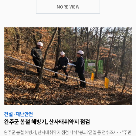
문고 가입요령 및 지진발생시 행동요령에 대한 안전 전반에 대한 내용이 다뤄
MORE VIEW
졌다. 지역대장들은 이번 교육으로 군민 스스로 재난에 대비할 수 있는 역량을
제고하고, 안전의식을 고취하는 계기를 마련했다. 박성일 완주군수는 “민방
위사태뿐만 아니라 지진, 산불 등 대형재난이 발생했을 때 민방위대의 역할은
무척 중요하다”며 “지역의 크고 작은 일에 항상 앞장서온 지역대장에게 감사
의 말을 전하고, 앞으로도 재난상황시 위기극복을 위해 더 힘써주시길 바란
다”고 말했다. 한편, 완주군은 민방위 지역대장 교육을 시작으로 오는 15일부
터 내달 4일까지 완주군 문예회관 및 읍면사무소에서 1~4년차 민방위 대원을
대상으로 민방위대 임무 및 역할, 화생방방호, 지진대피, 교통안전, 가스안전,
화재대처요령 등 민방위 교육을 실시한다. <담당부서 재난안전과 290-2904
>
건설·재난안전
완주군 봄철 해빙기, 산사태취약지 점검
완주군 봄철 해빙기, 산사태취약지 점검 낙석?붕괴?균열 등 전수조사… “주민