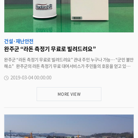
을 투입, 총 27개소에 CCTV 53대를 설치해 통합관제센터에서 운영하기로 했
다. 박성일 완주군수는 “주민의 안전은 삶의 질과 직결되는 것으로 이번 해빙
기 안전점검을 비롯해 미세먼지 대책, 의료서비스, 교통안전, 생태환경 조성 등
다양한 분야의 정책을 추진하겠다”고 말했다. <담당부서 건축과 290-2874>
건설·재난안전
완주군 “라돈 측정기 무료로 빌려드려요”
완주군 “라돈 측정기 무료로 빌려드려요” 관내 주민 누구나 가능… “군민 불안
해소” 완주군의 라돈 측정기 무료 대여서비스가 주민들의 호응을 얻고 있다.
4일 완주군은 최근 매트리스와 베개, 생리대 등 생활 제품 전반에서 기준치를
2019-03-04 00:00:00
훌쩍 넘는 1급 발암물질 라돈이 검출됨에 따라 주민 불안 해소를 위해 대여서
비스를 실시하고 있다고 밝혔다. 지난해 11월부터 시행되고 있는 라돈간이측
정기 무료 대여 서비스는 완주군에 주소지를 둔 사람은 누구나 대여서비스를
MORE VIEW
신청할 수 있으며, 대여기간은 3일이다. 대여를 원하는 주민은 완주군청 환경
과 환경지도팀을 방문해 신청서를 접수하면 순번에 따라 이용할 수 있다. 라
돈측정기 사용 시에는 방문과 창문을 모두 닫고 벽 또는 바닥으로부터 50cm
이상 거리를 두고 사용해야 하며 전원을 연결하면 10분 단위로 자동 측정된다.
실내공기 중 라돈 농도가 높게 측정될 시에는 수시로 환기하는 것이 중요하
며 침대 등 특정 제품에 대해 라돈 방출이 의심되는 경우에는 생활방사선안전
센터홈페이지 또는 콜센터로 라돈 측정 서비스를 신청할 수 있다. 강신영 환경