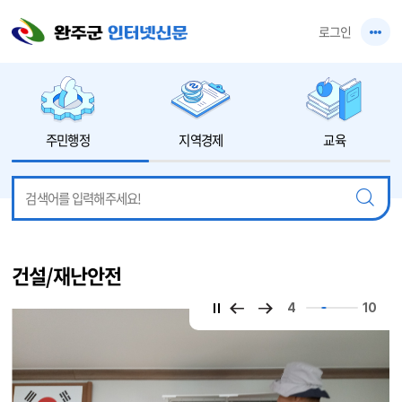
본문 바로가기
로그인
주민행정
지역경제
교육
건설/재난안전
5
10