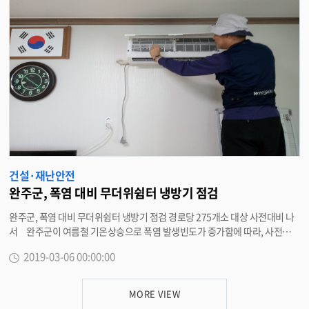
장의 방지시설을 지원해 나가기로 했다. 또 비산먼지 발생사업장을 관리하고
도로이동오염원의 재비산 먼지를 관리하면서 도시숲 등 녹지공간을 조성해 나
간다는 계획이다. 해당 실과별로도 환경과에서는 대기와 비산먼지 사업장 조
업단축 등을 권하고 산림녹지과는 생활권내 녹지공간 확대 조성을 위한 생태
숲, 가로수, 미세먼지 조림사업을 추진하고, 사회복지과는 노인 등 민간 보호시
설에 공기청정기를 적극 보급하며, 재난안전과와 읍.면은 공동주택과 읍면 마
을방송 또는 문자발송 등 상황을 전달해 나간다는 구상이다. 박성일 군수는
“미세먼지 문제가 심각한 만큼 별도의 대책반을 마련해 주요 오염원별 실효성
있는 즉시 대응책을 추진해 나갈 것”이라며 “실과별 팀별 대책 상황을 주기적
으로 점검하는 등 으뜸안전 완주를 실현해 나가기 위해 주력할 것”이라고 말했
다. <담당부서 환경과 290-2662>
건설·재난안전
완주군, 폭염 대비 무더위쉼터 냉방기 점검
완주군, 폭염 대비 무더위쉼터 냉방기 점검 경로당 275개소 대상 사전대비 나
서 완주군이 여름철 기온상승으로 폭염 발생빈도가 증가함에 따라, 사전대비
를 위해 무더위쉼터 냉방기 전수 점검을 실시한다. 6일 완주군은 이달부터 내
2019-03-06 00:00:00
달까지 2달간 관내 무더위쉼터 경로당 275개소를 대상으로 전수점검을 실시
한다고 밝혔다. 점검은 전문 점검업체가 방문해 에어컨 필터청소, 냉매가스
충전, 냉방기 정상가동 여부 등을 확인한다. 이외에도 무더위 사전대비를 위
MORE VIEW
해 무더위쉼터 기능을 할 수 있는 경로당을 추가로 확대 지정하고 무더위쉼터