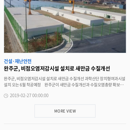
과장은 “실내에서 라돈을 제거하는 확실하고 손쉬운 방법은 잦은 환기다”며
“간이측정기 대여서비스가 군민 불안감을 해소하는데 도움이 되길 바란다”고
말했다. 한편, 라돈은 폐암의 원인 중 하나로, 우라늄과 토륨의 방사성 붕괴시
생성되며 토양이나 콘크리트, 석고보드, 석면슬레이트 등 건축자재 중에 존재
하는 것으로 알려져 있다. <담당부서 환경과 290-2683>
건설·재난안전
완주군, 비점오염저감시설 설치로 새만금 수질개선
완주군, 비점오염저감시설 설치로 새만금 수질개선 과학산단 장치형여과시설
설치 오는 6월 착공예정 완주군이 새만금 수질개선과 수질오염총량 확보를
위해 ‘과학산단 비점오염저감시설 설치사업’을 추진한다. 27일 완주군에 따
2019-02-27 00:00:00
르면 과학산단 비점오염저감시설 설치는 과학산단과 그 주변지역의 배수면적
251.23ha에서 발생되는 비점오염물질 처리를 위해 장치형여과시설을 설치
하는 사업으로 사업비 60억원(국비42억, 군비18억)이 투입된다. 군은 올해 6
MORE VIEW
월께 착공해 오는 2020년 12월 말 완공을 목표로 하고 있다. 해당 지역은 집중
호우시 기름성분과 각종 오염물질이 석탑천으로 유입돼 지속적인 민원발생과
수질을 악화시키는 원인이 되고 있는 곳으로 비점오염저감시설이 설치될 경우