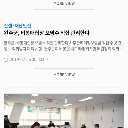
상이다. 특히, 소방시설 5m이내 주정차 금지구간에 불법주정차 시에는 범칙
MORE VIEW
금이 기존 4만원에서 8만원으로 상향되는 내용의 도로교통법 개정도 예정돼
있어 계도의 효과도 노린다. 신세희 도로교통과장은 “중점개선 불법주정차
위반행위에 대한 본격적인 단속을 시행하므로 단속으로 인한 과태료 등의 처
건설·재난안전
분을 받는 일이 없도록 주의하길 바란다”고 강조했다. 한편, 완주군에서는 지
난 2016년부터 불법 주정차 단속을 알리는 ‘불법 주정차 단속 사전 문자알림
완주군, 비봉매립장 오염수 직접 관리한다
서비스(SMS)’를 시행중이다. 서비스 가입신청은 완주군 홈페이지, 스마트폰
완주군, 비봉매립장 오염수 직접 관리한다 사후관리이행보증금 직접 수령 결
통합가입도우미 앱에서 온라인 신청과 완주군청 도로교통과 또는 읍면 민원실
정… 악취방지 대책 시행 완주군이 비봉면 백도리에 위치한 매립장의 악취 오
에 비치된 신청서를 작성해 제출하면 된다. <담당부서 도로교통과 290-2802
염수 문제를 해결하기 위한 본격적인 사업을 추진한다. 26일 완주군은 비봉
>
2019-02-26 00:00:00
매립장 사업자가 사후관리를 이행하지 않음에 따라 보증보험회사에 예치된 사
후관리이행보증금을 수령해 직접 관리에 나선다고 밝혔다. 당초 보증보험사
에서는 보증금 신청에 대해 사업자의 반발 등을 이유로 보험금 지급에 난색을
MORE VIEW
표명했지만 완주군이 강력한 의지를 보임에 따라 지급을 결정했다. 이번에 수
령하는 사후관리이행보증금은 7억7000여만원으로 오염수 관리, 환경오염조
사비, 매립장제방관리비 등 환경오염 방지를 위해 사용된다. 완주군은 현재
진행하고 있는 오염수원인 및 관리방안 용역이 끝나는 대로 오염수 계곡수분
리공사와 함께 오염수 차집 및 집수시설 설치 및 악취방지 대책을 시행할 계획
이다. 주민들은 “완주군에서 보증금을 수령해 관리에 나선다고 하니 참으로
다행으로 생각한다”며 “앞으로 정확한 원인분석과 사후관리가 되었으면 좋겠
다”며 기대감을 나타냈다. 강신영 환경과장은 “악취, 오염수 관리는 물론이
고 매립장 주변을 친환경적으로 만들어 주민의 건강과 환경보호를 위해 최선