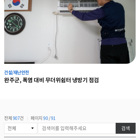
건설/재난안전
완주군, 해빙기 안전사고 제로화 나선다
전체
907
건
페이지
90
/
91
게
검색
시
물