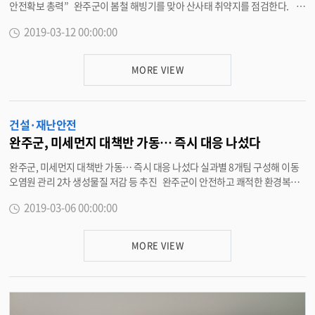
안전확보 총력” 완주군이 봄철 해빙기를 맞아 산사태 취약지를 점검한다. 1
2일 완주군은 산사태취약지역 362개소와 추가로 포함되는 28개소를 대상으
2019-03-12 00:00:00
로 오는 4월 19일까지 현장점검을 통해 국가안전대진단을 실시한다고 밝혔다.
이번에 실시하는 점검은 해빙기를 대비해 낙석, 붕괴, 균열 등 발생 우려가 있
는 산사태취약지를 대상으로 하며 군은 체크리스트에 따라 대상지 362개소를
MORE VIEW
전수 조사해 현행화 한다. 또한, 비상상황 발생 시를 대비한 산사태취약지역
거주민 연락처를 확보하고, 대상지 내 사방댐 등의 시설과 배수로 관리 상태를
점검한다. 최우식 산림녹지과장은 “국가안전대진단 기간 내 지역의 산사태취
건설·재난안전
약지역의 내실 있는 안전점검으로 산사태 등 산림재해를 예방하고 주민 안전
을 확보하겠다”고 말했다. <담당부서 산림녹지과 290-2715>
완주군, 미세먼지 대책반 가동… 즉시 대응 나섰다
완주군, 미세먼지 대책반 가동… 즉시 대응 나섰다 실과별 8개팀 구성해 이동
오염원 관리 2차 생성물질 저감 등 추진 완주군이 안전하고 쾌적한 환경복지
구현을 위해 미세먼지 저감대책이 시급하다고 보고 ‘미세먼지 대책반’을 본격
2019-03-06 00:00:00
가동하기로 해 비상한 관심을 끈다. 6일 완주군은 전국을 뒤덮은 미세먼지의
저감을 위해 종합적이고 실효성 있는 대책이 필요하다고 보고 실과별 분야별 8
개 팀을 구성, 주기적으로 대응해 나가는 ‘미세먼지 대책반’을 가동한다고 밝혔
MORE VIEW
다. 완주군은 이동오염원 관리와 암모니아 등 2차 생성물질 저감 등 15개 사업
에 112억9000만원을 투입하는 세부 계획을 집중적으로 추진하고, 주기적으
로 점검해 나가기로 했다. 수송 분야의 경우 노후경유차와 건설기계의 저공해
화 사업을 추진하고, 운행차량의 배출가스 점검도 강화해 나간다는 방침이다.
산업 분야에서는 대기배출사업장의 비상저감 조치를 취하고 소규모 영세사업