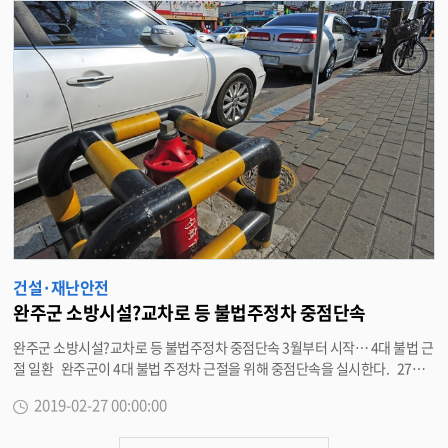
하천의 초기우수 직유입 차단으로 수질개선과 함께 설치사업이 끝나면 오염총
량관리제 시행에 따른 만경B 단위유역 목표수질 유지 및 4단계 수질오염총량
추가 확보를 기대하고 있다. 앞서 완주군은 지난 15일 환경부에서 이번 사업
과 관련해 새만금지방환경청, 한국환경공단 등 전문가 14명이 참여한 사업 기
본계획 설명회를 갖기도 했다. 이 자리에서 그동안 추진된 사항과 사업추진
방향에 대한 설명과 함께 전문가 의견을 수렴했다. 주된 내용으로 철저한 유량
및 수질조사로 사업에 부합되는 저감시설 설치 및 공법선정, 투명하고 공개적
인 공법선정, 시설부지 매입 및 기초 조사시 연약지반 여부 등 문제점 발생하지
않도록 충실한 사전조사, 비점시설 설치 후 지역여건에 맞는 유지관리 등이 논
의됐다. 강신영 환경과장은 “환경부 및 전문기관의 협의하에 수질오염총량
확보를 위한 과학산단 비점오염저감시설 설치사업이 문제없이 진행되도록 적
극적으로 노력하겠다”고 말했다. <담당부서 환경과 290-2962>
건설·재난안전
완주군 소방시설?교차로 등 불법주정차 중점단속
완주군 소방시설?교차로 등 불법주정차 중점단속 3월부터 시작… 4대 불법 근
절 일환 완주군이 4대 불법 주정차 근절을 위해 중점단속을 실시한다. 27일
완주군은 고질적인 안전무시 관행 4대 불법 주정차 근절을 위해 중점단속을 3
2019-02-27 00:00:00
월부터 본격 시행한다고 밝혔다. 소방시설 주변 5m 이내, 교차로 모퉁이 5m
이내, 버스 승강장 10m 이내, 어린이보호구역 내 불법 주정차가 중점단속 대