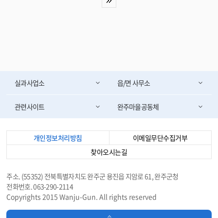
영 방안과 영상정보처리기기 운영·관리 방침에 대한 다양한 의견을 나눴다.
박성일 완주군수는 “안전한 도시로 거듭나도록 지속적인 관심을 갖고, CCTV
를 확대 보급하도록 할 것이다”며, “통합관제센터가 범죄·재난 예방의 큰 역
할을 하고 있는 만큼 군민들의 인명과 재산을 보호하고 여성과 어린이가 안심
하고 다닐 수 있는 으뜸 안전도시 완주가 되도록 노력하겠다”고 말했다. 한편,
완주군의 통합관제센터는 개소 6년을 맞았으며 통합관제센터에서 관리하는 C
CTV는 135대에서 632대로 5배정도가 늘었다. CCTV는 강력범죄, 수배차량
확보, 재난재해 상황 파악, 교통사고 대응 등 1243건의 영상정보제공 실적을
실과사업소
읍/면 사무소
올리며 범죄·재난 예방에 큰 역할을 하고 있다. <담당부서 재난안전과 290-
2302>
관련사이트
완주마을공동체
개인정보처리방침
이메일무단수집거부
찾아오시는길
주소. (55352) 전북특별자치도 완주군 용진읍 지암로 61, 완주군청
전화번호. 063-290-2114
Copyrights 2015 Wanju-Gun. All rights reserved