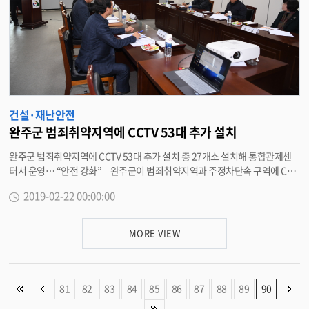
을 다하겠다”고 말했다. <담당부서 환경과 290-2671>
건설·재난안전
완주군 범죄취약지역에 CCTV 53대 추가 설치
완주군 범죄취약지역에 CCTV 53대 추가 설치 총 27개소 설치해 통합관제센
터서 운영… “안전 강화” 완주군이 범죄취약지역과 주정차단속 구역에 CCT
V를 추가 설치해 주민들의 안전을 강화한다. 이를 위해 완주군은 군청 4층 상
2019-02-22 00:00:00
담실에서 ‘2019년도 영상정보처리기기 운영위원회’를 열고 CCTV통합관제센
터 운영 현황 및 성과, 방범용 CCTV설치 계획안 심의, 영상정보처리기기 운영
·관리 방침에 대해 논의했다. 또한, CCTV설치 요청민원을 분석한 결과를 토
MORE VIEW
대로 각 읍·면별로 효율성과 시급성을 감안해 우선순위를 심도 있게 검토했다.
앞서 완주군과 완주경찰서는 ‘방범용CCTV설치장소 평가지표’에 따라 5대
항목(지역분석, 범죄특성, CPTED분석, 중복성 분석, 협업) 기준을 적용해 요
청지역을 면밀히 분석했다. 위원들은 ‘안전한 완주’를 만들기 위해 신규 설치
81
82
83
84
85
86
87
88
89
90
되는 CCTV장소에 대한 심도 있는 토의를 진행했고 효율적인 통합관제센터 운