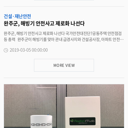
표지판을 재정비해 재난 취약계층 보호에 힘쓸 계획이다. 이동열 재난안전과
장은 “이번 무더위 쉼터 에어컨 점검 실시로 어르신들이 무더위쉼터에서 안전
건설·재난안전
하고 건강한 여름을 보낼 수 있도록 노력하겠다”며 “이번 전수점검 이외에도
무더위쉼터의 지속적인 점검과 관리에 최선을 다하겠다”고 전했다. <담당부
완주군, 해빙기 안전사고 제로화 나선다
서 재난안전과 290-2933>
완주군, 해빙기 안전사고 제로화 나선다 국가안전대진단?공동주택 안전점검
등 총력 완주군이 해빙기를 맞아 관내 급경사지와 건설공사장, 아파트 안전사
고 예방을 위한 대대적인 점검에 나서고 있다. 5일 완주군은 해빙기 안전사고
2019-03-05 00:00:00
제로(Zero)화를 목표로 총력전을 펼치고 있다고 밝혔다. 우선 오는 18일까지
20여 일 동안 국가안전대진단과 해빙기 공동주택 안전점검을 대대적으로 실
시한다. 관내 공동주택단지는 51개소에 1만8500여 세대로, 단지 내 안전취
MORE VIEW
약시설을 대상으로 꼼꼼한 안전점검을 실시하게 된다. 군은 3월 중순까지 공동
주택단지 안전점검을 실시하고, 그 결과에 따라 4월까지 조치를 취해 나가기로
했다. 13개 읍면별로도 해빙기 안전사고 예방에 적극 나선다. 계절이 바뀌면
땅속 수분이 녹아 지반이 약해지고, 씽크홀과 지반 침하 등이 발생할 수 있어 급
경사지와 옹벽석축, 건설공사장에 대한 안전점검과 예찰활동 등 안전관리에
만전을 꾀할 예정이다. 또한 안전사고가 우려되는 위협요소에 대해서는 안전
신문고 앱이나 유선,방문 신고를 통해 사전에 제거해 나가기로 했다. 완주군
은 민선7기 5대 핵심정책의 하나로 ‘으뜸안전도시’를 설정하고 군민 모두가 불
의의 사고로부터 보호받고 안전한 삶을 누릴 수 있도록 다양한 대책을 추진해
왔다. 특히, 올해는 범죄 취약지역과 주정차단속 사업에 5억4000만원의 예산