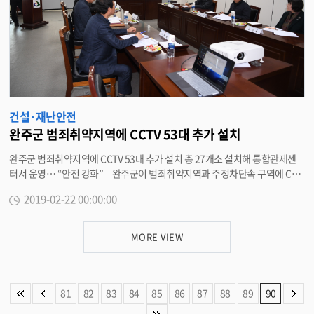
을 다하겠다”고 말했다. <담당부서 환경과 290-2671>
건설·재난안전
완주군 범죄취약지역에 CCTV 53대 추가 설치
완주군 범죄취약지역에 CCTV 53대 추가 설치 총 27개소 설치해 통합관제센
터서 운영… “안전 강화” 완주군이 범죄취약지역과 주정차단속 구역에 CCT
V를 추가 설치해 주민들의 안전을 강화한다. 이를 위해 완주군은 군청 4층 상
2019-02-22 00:00:00
담실에서 ‘2019년도 영상정보처리기기 운영위원회’를 열고 CCTV통합관제센
터 운영 현황 및 성과, 방범용 CCTV설치 계획안 심의, 영상정보처리기기 운영
·관리 방침에 대해 논의했다. 또한, CCTV설치 요청민원을 분석한 결과를 토
MORE VIEW
대로 각 읍·면별로 효율성과 시급성을 감안해 우선순위를 심도 있게 검토했다.
앞서 완주군과 완주경찰서는 ‘방범용CCTV설치장소 평가지표’에 따라 5대
항목(지역분석, 범죄특성, CPTED분석, 중복성 분석, 협업) 기준을 적용해 요
청지역을 면밀히 분석했다. 위원들은 ‘안전한 완주’를 만들기 위해 신규 설치
81
82
83
84
85
86
87
88
89
90
되는 CCTV장소에 대한 심도 있는 토의를 진행했고 효율적인 통합관제센터 운