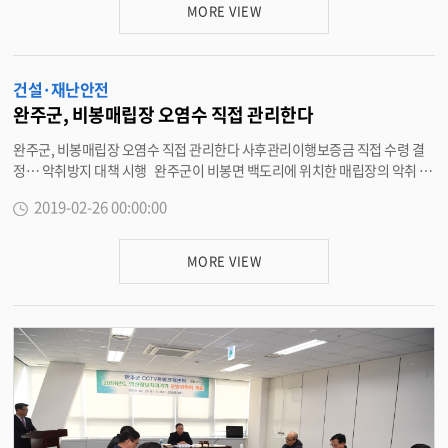
상이다. 특히, 소방시설 5m이내 주정차 금지구간에 불법주정차 시에는 범칙
MORE VIEW
금이 기존 4만원에서 8만원으로 상향되는 내용의 도로교통법 개정도 예정돼
있어 계도의 효과도 노린다. 신세희 도로교통과장은 “중점개선 불법주정차
위반행위에 대한 본격적인 단속을 시행하므로 단속으로 인한 과태료 등의 처
건설·재난안전
분을 받는 일이 없도록 주의하길 바란다”고 강조했다. 한편, 완주군에서는 지
난 2016년부터 불법 주정차 단속을 알리는 ‘불법 주정차 단속 사전 문자알림
완주군, 비봉매립장 오염수 직접 관리한다
서비스(SMS)’를 시행중이다. 서비스 가입신청은 완주군 홈페이지, 스마트폰
완주군, 비봉매립장 오염수 직접 관리한다 사후관리이행보증금 직접 수령 결
통합가입도우미 앱에서 온라인 신청과 완주군청 도로교통과 또는 읍면 민원실
정… 악취방지 대책 시행 완주군이 비봉면 백도리에 위치한 매립장의 악취 오
에 비치된 신청서를 작성해 제출하면 된다. <담당부서 도로교통과 290-2802
염수 문제를 해결하기 위한 본격적인 사업을 추진한다. 26일 완주군은 비봉
>
2019-02-26 00:00:00
매립장 사업자가 사후관리를 이행하지 않음에 따라 보증보험회사에 예치된 사
후관리이행보증금을 수령해 직접 관리에 나선다고 밝혔다. 당초 보증보험사
에서는 보증금 신청에 대해 사업자의 반발 등을 이유로 보험금 지급에 난색을
MORE VIEW
표명했지만 완주군이 강력한 의지를 보임에 따라 지급을 결정했다. 이번에 수
령하는 사후관리이행보증금은 7억7000여만원으로 오염수 관리, 환경오염조
사비, 매립장제방관리비 등 환경오염 방지를 위해 사용된다. 완주군은 현재
진행하고 있는 오염수원인 및 관리방안 용역이 끝나는 대로 오염수 계곡수분
리공사와 함께 오염수 차집 및 집수시설 설치 및 악취방지 대책을 시행할 계획
이다. 주민들은 “완주군에서 보증금을 수령해 관리에 나선다고 하니 참으로
다행으로 생각한다”며 “앞으로 정확한 원인분석과 사후관리가 되었으면 좋겠
다”며 기대감을 나타냈다. 강신영 환경과장은 “악취, 오염수 관리는 물론이
고 매립장 주변을 친환경적으로 만들어 주민의 건강과 환경보호를 위해 최선