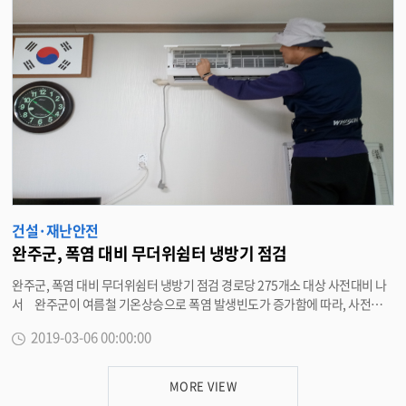
장의 방지시설을 지원해 나가기로 했다. 또 비산먼지 발생사업장을 관리하고
도로이동오염원의 재비산 먼지를 관리하면서 도시숲 등 녹지공간을 조성해 나
간다는 계획이다. 해당 실과별로도 환경과에서는 대기와 비산먼지 사업장 조
업단축 등을 권하고 산림녹지과는 생활권내 녹지공간 확대 조성을 위한 생태
숲, 가로수, 미세먼지 조림사업을 추진하고, 사회복지과는 노인 등 민간 보호시
설에 공기청정기를 적극 보급하며, 재난안전과와 읍.면은 공동주택과 읍면 마
을방송 또는 문자발송 등 상황을 전달해 나간다는 구상이다. 박성일 군수는
“미세먼지 문제가 심각한 만큼 별도의 대책반을 마련해 주요 오염원별 실효성
있는 즉시 대응책을 추진해 나갈 것”이라며 “실과별 팀별 대책 상황을 주기적
으로 점검하는 등 으뜸안전 완주를 실현해 나가기 위해 주력할 것”이라고 말했
다. <담당부서 환경과 290-2662>
건설·재난안전
완주군, 폭염 대비 무더위쉼터 냉방기 점검
완주군, 폭염 대비 무더위쉼터 냉방기 점검 경로당 275개소 대상 사전대비 나
서 완주군이 여름철 기온상승으로 폭염 발생빈도가 증가함에 따라, 사전대비
를 위해 무더위쉼터 냉방기 전수 점검을 실시한다. 6일 완주군은 이달부터 내
2019-03-06 00:00:00
달까지 2달간 관내 무더위쉼터 경로당 275개소를 대상으로 전수점검을 실시
한다고 밝혔다. 점검은 전문 점검업체가 방문해 에어컨 필터청소, 냉매가스
충전, 냉방기 정상가동 여부 등을 확인한다. 이외에도 무더위 사전대비를 위
MORE VIEW
해 무더위쉼터 기능을 할 수 있는 경로당을 추가로 확대 지정하고 무더위쉼터