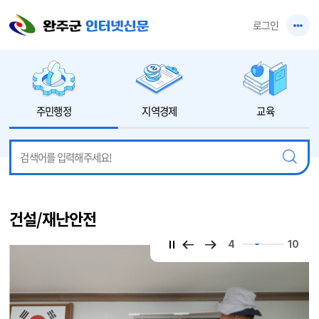
본문 바로가기
로그인
주민행정
지역경제
교육
건설/재난안전
4
10