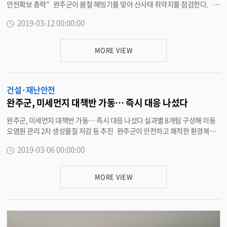
안전확보 총력” 완주군이 봄철 해빙기를 맞아 산사태 취약지를 점검한다. 1
2일 완주군은 산사태취약지역 362개소와 추가로 포함되는 28개소를 대상으
2019-03-12 00:00:00
로 오는 4월 19일까지 현장점검을 통해 국가안전대진단을 실시한다고 밝혔다.
이번에 실시하는 점검은 해빙기를 대비해 낙석, 붕괴, 균열 등 발생 우려가 있
는 산사태취약지를 대상으로 하며 군은 체크리스트에 따라 대상지 362개소를
MORE VIEW
전수 조사해 현행화 한다. 또한, 비상상황 발생 시를 대비한 산사태취약지역
거주민 연락처를 확보하고, 대상지 내 사방댐 등의 시설과 배수로 관리 상태를
점검한다. 최우식 산림녹지과장은 “국가안전대진단 기간 내 지역의 산사태취
건설·재난안전
약지역의 내실 있는 안전점검으로 산사태 등 산림재해를 예방하고 주민 안전
을 확보하겠다”고 말했다. <담당부서 산림녹지과 290-2715>
완주군, 미세먼지 대책반 가동… 즉시 대응 나섰다
완주군, 미세먼지 대책반 가동… 즉시 대응 나섰다 실과별 8개팀 구성해 이동
오염원 관리 2차 생성물질 저감 등 추진 완주군이 안전하고 쾌적한 환경복지
구현을 위해 미세먼지 저감대책이 시급하다고 보고 ‘미세먼지 대책반’을 본격
2019-03-06 00:00:00
가동하기로 해 비상한 관심을 끈다. 6일 완주군은 전국을 뒤덮은 미세먼지의
저감을 위해 종합적이고 실효성 있는 대책이 필요하다고 보고 실과별 분야별 8
개 팀을 구성, 주기적으로 대응해 나가는 ‘미세먼지 대책반’을 가동한다고 밝혔
MORE VIEW
다. 완주군은 이동오염원 관리와 암모니아 등 2차 생성물질 저감 등 15개 사업
에 112억9000만원을 투입하는 세부 계획을 집중적으로 추진하고, 주기적으
로 점검해 나가기로 했다. 수송 분야의 경우 노후경유차와 건설기계의 저공해
화 사업을 추진하고, 운행차량의 배출가스 점검도 강화해 나간다는 방침이다.
산업 분야에서는 대기배출사업장의 비상저감 조치를 취하고 소규모 영세사업