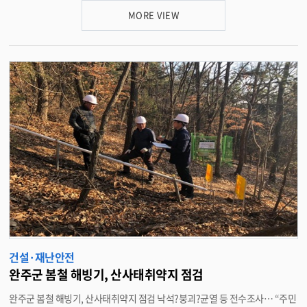
문고 가입요령 및 지진발생시 행동요령에 대한 안전 전반에 대한 내용이 다뤄
MORE VIEW
졌다. 지역대장들은 이번 교육으로 군민 스스로 재난에 대비할 수 있는 역량을
제고하고, 안전의식을 고취하는 계기를 마련했다. 박성일 완주군수는 “민방
위사태뿐만 아니라 지진, 산불 등 대형재난이 발생했을 때 민방위대의 역할은
무척 중요하다”며 “지역의 크고 작은 일에 항상 앞장서온 지역대장에게 감사
의 말을 전하고, 앞으로도 재난상황시 위기극복을 위해 더 힘써주시길 바란
다”고 말했다. 한편, 완주군은 민방위 지역대장 교육을 시작으로 오는 15일부
터 내달 4일까지 완주군 문예회관 및 읍면사무소에서 1~4년차 민방위 대원을
대상으로 민방위대 임무 및 역할, 화생방방호, 지진대피, 교통안전, 가스안전,
화재대처요령 등 민방위 교육을 실시한다. <담당부서 재난안전과 290-2904
>
건설·재난안전
완주군 봄철 해빙기, 산사태취약지 점검
완주군 봄철 해빙기, 산사태취약지 점검 낙석?붕괴?균열 등 전수조사… “주민