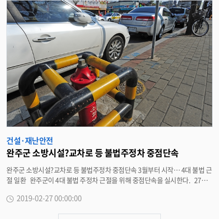
하천의 초기우수 직유입 차단으로 수질개선과 함께 설치사업이 끝나면 오염총
량관리제 시행에 따른 만경B 단위유역 목표수질 유지 및 4단계 수질오염총량
추가 확보를 기대하고 있다. 앞서 완주군은 지난 15일 환경부에서 이번 사업
과 관련해 새만금지방환경청, 한국환경공단 등 전문가 14명이 참여한 사업 기
본계획 설명회를 갖기도 했다. 이 자리에서 그동안 추진된 사항과 사업추진
방향에 대한 설명과 함께 전문가 의견을 수렴했다. 주된 내용으로 철저한 유량
및 수질조사로 사업에 부합되는 저감시설 설치 및 공법선정, 투명하고 공개적
인 공법선정, 시설부지 매입 및 기초 조사시 연약지반 여부 등 문제점 발생하지
않도록 충실한 사전조사, 비점시설 설치 후 지역여건에 맞는 유지관리 등이 논
의됐다. 강신영 환경과장은 “환경부 및 전문기관의 협의하에 수질오염총량
확보를 위한 과학산단 비점오염저감시설 설치사업이 문제없이 진행되도록 적
극적으로 노력하겠다”고 말했다. <담당부서 환경과 290-2962>
건설·재난안전
완주군 소방시설?교차로 등 불법주정차 중점단속
완주군 소방시설?교차로 등 불법주정차 중점단속 3월부터 시작… 4대 불법 근
절 일환 완주군이 4대 불법 주정차 근절을 위해 중점단속을 실시한다. 27일
완주군은 고질적인 안전무시 관행 4대 불법 주정차 근절을 위해 중점단속을 3
2019-02-27 00:00:00
월부터 본격 시행한다고 밝혔다. 소방시설 주변 5m 이내, 교차로 모퉁이 5m
이내, 버스 승강장 10m 이내, 어린이보호구역 내 불법 주정차가 중점단속 대