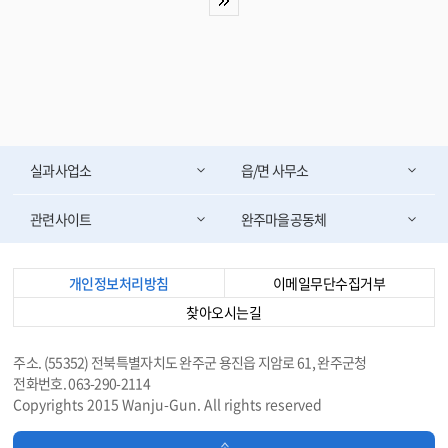
영 방안과 영상정보처리기기 운영·관리 방침에 대한 다양한 의견을 나눴다.
박성일 완주군수는 “안전한 도시로 거듭나도록 지속적인 관심을 갖고, CCTV
를 확대 보급하도록 할 것이다”며, “통합관제센터가 범죄·재난 예방의 큰 역
할을 하고 있는 만큼 군민들의 인명과 재산을 보호하고 여성과 어린이가 안심
하고 다닐 수 있는 으뜸 안전도시 완주가 되도록 노력하겠다”고 말했다. 한편,
완주군의 통합관제센터는 개소 6년을 맞았으며 통합관제센터에서 관리하는 C
CTV는 135대에서 632대로 5배정도가 늘었다. CCTV는 강력범죄, 수배차량
확보, 재난재해 상황 파악, 교통사고 대응 등 1243건의 영상정보제공 실적을
실과사업소
읍/면 사무소
올리며 범죄·재난 예방에 큰 역할을 하고 있다. <담당부서 재난안전과 290-
2302>
관련사이트
완주마을공동체
개인정보처리방침
이메일무단수집거부
찾아오시는길
주소. (55352) 전북특별자치도 완주군 용진읍 지암로 61, 완주군청
전화번호. 063-290-2114
Copyrights 2015 Wanju-Gun. All rights reserved