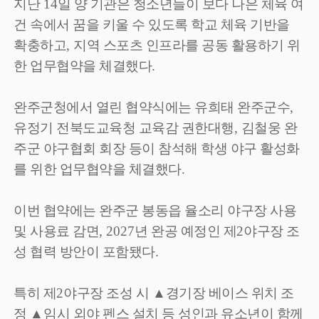
지난
14
일 양 기관은 청소년들이 보다 나은 체육 여
건 속에서 꿈을 키울 수 있도록 학교 체육 기반을
확충하고
,
지역 스포츠 인프라를 공동 활용하기 위
한 업무협약을 체결했다
.
완주군청에서 열린 협약식에는 유희태 완주군수
,
유정기 전북도교육청 교육감 권한대행
,
김철웅 완
주군 야구협회 회장 등이 참석해 학생 야구 활성화
를 위한 업무협약을 체결했다
.
이번 협약에는 완주군 봉동읍 율소리 야구장 사용
및 사용료 감면
, 2027
년 완공 예정인 제
2
야구장 조
성 협력 방안이 포함됐다
.
특히 제
2
야구장 조성 시
▲
경기장 베이스 위치 조
정
▲
임시 외야 펜스 설치 등 성인과 유소년이 함께