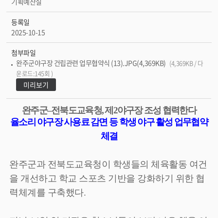
기획예산실
등록일
2025-10-15
첨부파일
완주군야구장 건립관련 업무협약식 (13).JPG(4,369KB)
(4,369KB / 다
운로드:145회 )
미리보기
완주군
–
전북도교육청
,
제
2
야구장 조성 협력한다
율소리 야구장 사용료 감면 등 학생 야구 활성 업무협약
체결
완주군과 전북도교육청이 학생들의 체육활동 여건
을 개선하고 학교 스포츠 기반을 강화하기 위한 협
력체계를 구축했다
.