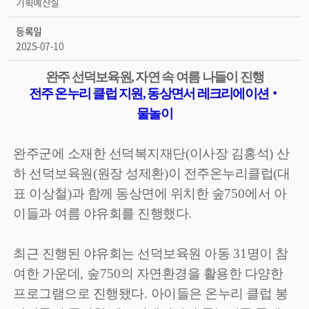
기획예산실
등록일
2025-07-10
완주 선덕보육원
,
자연 속 여름 나들이 진행
전주 온누리 클럽 지원
,
동상면서 레크리에이션
‧
물놀이
완주군에 소재한 선덕복지재단
(
이사장 김홍석
)
산
하 선덕보육원
(
원장 성제환
)
이 전주온누리클럽
(
대
표 이상철
)
과 함께 동상면에 위치한 숲
750
에서 아
이들과 여름 야유회를 진행했다
.
최근 진행된 야유회는 선덕보육원 아동
31
명이 참
여한 가운데
,
숲
750
의 자연환경을 활용한 다양한
프로그램으로 진행됐다
.
아이들은 온누리 클럽 봉