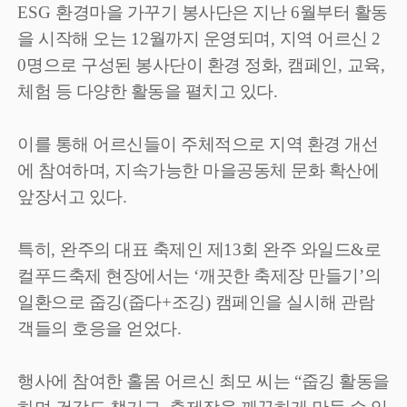
ESG
환경마을 가꾸기 봉사단은 지난
6
월부터 활동
을 시작해 오는
12
월까지 운영되며
,
지역 어르신
2
0
명으로 구성된 봉사단이 환경 정화
,
캠페인
,
교육
,
체험 등 다양한 활동을 펼치고 있다
.
이를 통해 어르신들이 주체적으로 지역 환경 개선
에 참여하며
,
지속가능한 마을공동체 문화 확산에
앞장서고 있다
.
특히
,
완주의 대표 축제인 제
13
회 완주 와일드
&
로
컬푸드축제 현장에서는
‘
깨끗한 축제장 만들기
’
의
일환으로 줍깅
(
줍다
+
조깅
)
캠페인을 실시해 관람
객들의 호응을 얻었다
.
행사에 참여한 홀몸 어르신 최모 씨는
“
줍깅 활동을