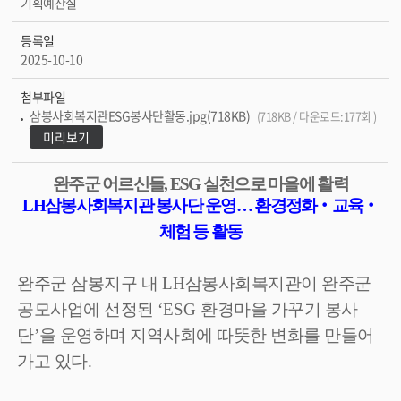
기획예산실
등록일
2025-10-10
첨부파일
삼봉사회복지관ESG봉사단활동.jpg(718KB)
(718KB / 다운로드:177회 )
미리보기
완주군 어르신들
, ESG
실천으로 마을에 활력
LH
삼봉사회복지관 봉사단 운영
…
환경정화
‧
교육
‧
체험 등 활동
완주군 삼봉지구 내
LH
삼봉사회복지관이 완주군
공모사업에 선정된
‘ESG
환경마을 가꾸기 봉사
단
’
을 운영하며 지역사회에 따뜻한 변화를 만들어
가고 있다
.