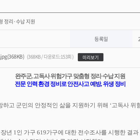
형 정리·수납 지원
등록일
g(368KB)
(368KB / 다운로드:153회 )
미리보기
완주군
,
고독사 위험가구 맞춤형 정리
·
수납 지원
전문 인력 환경 정비로 안전사고 예방
,
위생 정비
방하고 군민의 안정적인 삶을 지원하기 위해
‘
고독사 위험
중장년
1
인 가구
619
가구에 대한 전수조사를 시행한 결과