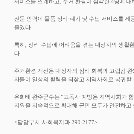
서비스를 연계하고
,
주거 환경이 심각한
4
명에 대
전문 인력이 물품 정리
·
폐기 및 수납 서비스를 
줄였다
.
특히
,
정리
·
수납에 어려움을 겪는 대상자의 생활환
다
.
주거환경 개선은 대상자의 심리 회복과 고립감 완
자들이 일상의 활력을 되찾고 지역사회로 복귀할
유희태 완주군수는
“
고독사 예방은 지역사회가 함
지원을 지속적으로 확대해 군민 모두가 안전하고 
<담당부서 사회복지과 290-2177>