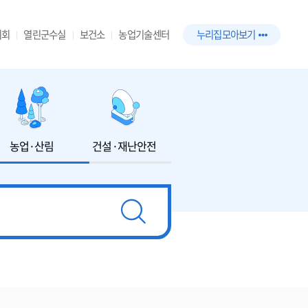
의회
열린군수실
보건소
농업기술센터
누리집 모아보기
농업·산림
건설·재난안전
환경