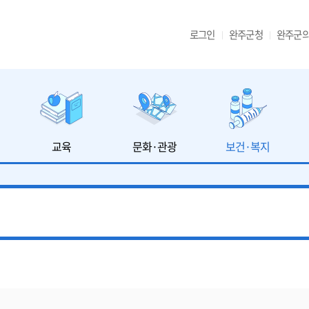
로그인
완주군청
완주군
교육
문화·관광
보건·복지